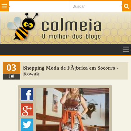
Beleza
Cinema e TV
Curiosidades
Esportes
Humor
Internet
Jogos
NotÃ­cias
Planeta
SaÃºde
Tecnologia
VeÃ­culos
Adulto
Sugerir Link
03
Shopping Moda de FÃ¡brica em Socorro -
Kowak
Adicionar Blog
Jul
Colmeia Exchange
Perguntas Frequentes
Sobre
Contato