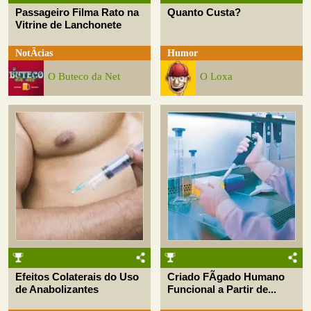
Passageiro Filma Rato na
Quanto Custa?
Vitrine de Lanchonete
NotÃ­cias
Humor
O Buteco da Net
O Loxa
Efeitos Colaterais do Uso
Criado FÃ­gado Humano
de Anabolizantes
Funcional a Partir de...