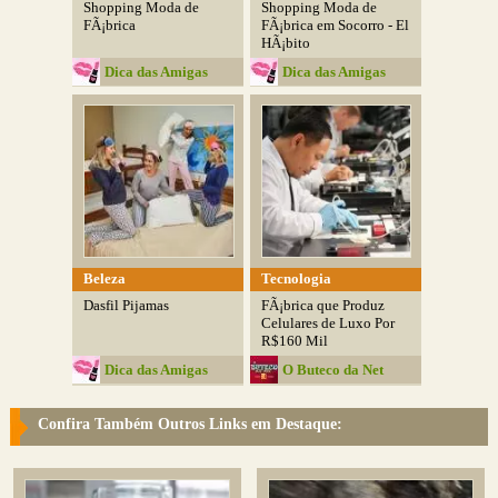
Shopping Moda de
Shopping Moda de
FÃ¡brica
FÃ¡brica em Socorro - El
HÃ¡bito
Dica das Amigas
Dica das Amigas
Beleza
Tecnologia
Dasfil Pijamas
FÃ¡brica que Produz
Celulares de Luxo Por
R$160 Mil
Dica das Amigas
O Buteco da Net
Confira Também Outros Links em Destaque: