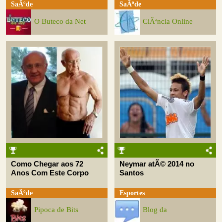
SaÃºde
SaÃºde
O Buteco da Net
CiÃªncia Online
Como Chegar aos 72
Neymar atÃ© 2014 no
Anos Com Este Corpo
Santos
SaÃºde
Esportes
Pipoca de Bits
Blog da