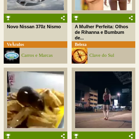
Novo Nissan 370z Nismo
A Mulher Perfeita: Olhos
de Rihanna e Bumbum
de...
VeÃ­culos
Beleza
Carros e Marcas
Clave do Sul