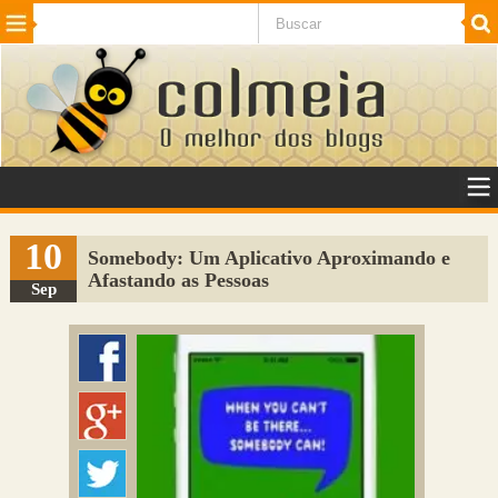
Beleza
Cinema e TV
Curiosidades
Esportes
Humor
Internet
Jogos
NotÃ­cias
Planeta
SaÃºde
Tecnologia
VeÃ­culos
Adulto
Sugerir Link
10
Somebody: Um Aplicativo Aproximando e
Afastando as Pessoas
Adicionar Blog
Sep
Colmeia Exchange
Perguntas Frequentes
Sobre
Contato