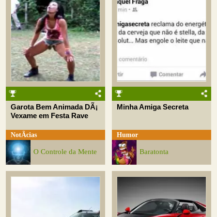
Garota Bem Animada DÃ¡
Minha Amiga Secreta
Vexame em Festa Rave
NotÃ­cias
Humor
O Controle da Mente
Baratonta