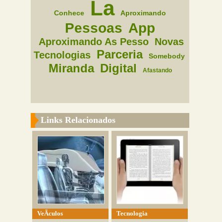
La
Conhece
Aproximando
Pessoas
App
Aproximando As Pesso
Novas
Parceria
Tecnologias
Somebody
Miranda
Digital
Afastando
Links Relacionados
VeÃ­culos
Tecnologia