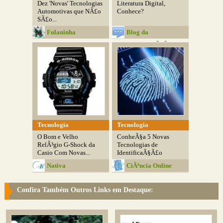
Dez 'Novas' Tecnologias
Literatura Digital,
Automotivas que NÃ£o
Conhece?
SÃ£o...
Fulaninha
Blog da
Entretenimentos
ComunicaÃ§Ã£o
Tecnologia
Tecnologia
O Bom e Velho
ConheÃ§a 5 Novas
RelÃ³gio G-Shock da
Tecnologias de
Casio Com Novas...
IdentificaÃ§Ã£o
Nativa
CiÃªncia Online
Confira Também Outros Links em Destaque: