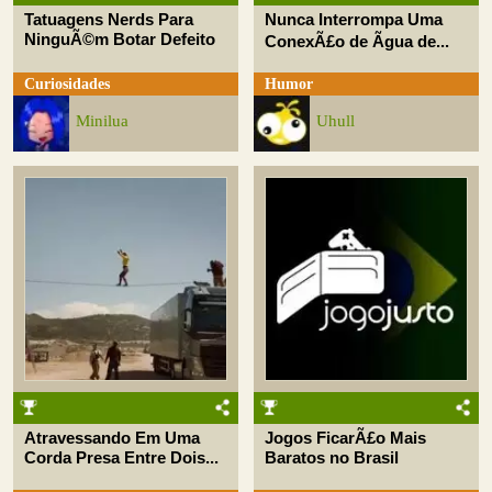
Tatuagens Nerds Para
Nunca Interrompa Uma
NinguÃ©m Botar Defeito
ConexÃ£o de Ãgua de...
Curiosidades
Humor
Minilua
Uhull
Atravessando Em Uma
Jogos FicarÃ£o Mais
Corda Presa Entre Dois...
Baratos no Brasil