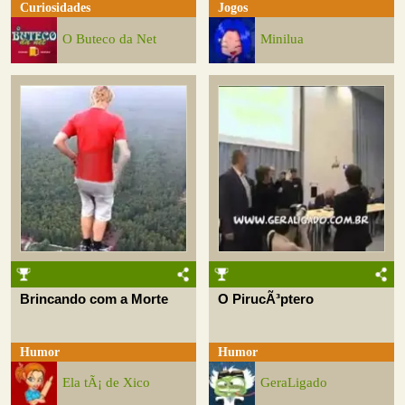
Curiosidades
Jogos
O Buteco da Net
Minilua
Brincando com a Morte
O PirucÃ³ptero
Humor
Humor
Ela tÃ¡ de Xico
GeraLigado