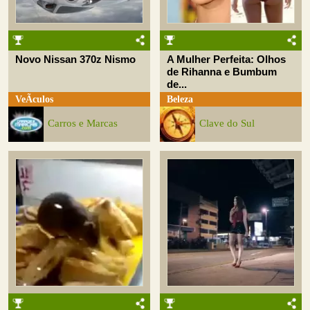
Novo Nissan 370z Nismo
A Mulher Perfeita: Olhos
de Rihanna e Bumbum
de...
VeÃ­culos
Beleza
Carros e Marcas
Clave do Sul