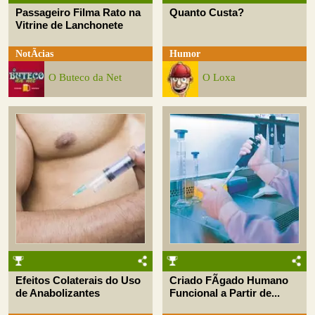
Passageiro Filma Rato na
Quanto Custa?
Vitrine de Lanchonete
NotÃ­cias
Humor
O Buteco da Net
O Loxa
Efeitos Colaterais do Uso
Criado FÃ­gado Humano
de Anabolizantes
Funcional a Partir de...