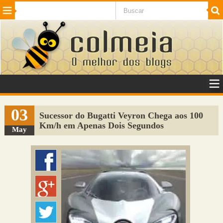
Beleza
Cinema e TV
Curiosidades
Esportes
Humor
Internet
Jogos
NotÃ­cias
Planeta
SaÃºde
Tecnologia
VeÃ­culos
Adulto
Sugerir Link
03
Sucessor do Bugatti Veyron Chega aos 100
Km/h em Apenas Dois Segundos
Adicionar Blog
May
Colmeia Exchange
Perguntas Frequentes
Sobre
Contato