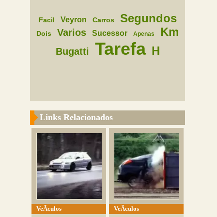
Segundos
Veyron
Facil
Carros
Km
Varios
Sucessor
Dois
Apenas
Tarefa
H
Bugatti
Links Relacionados
VeÃ­culos
VeÃ­culos