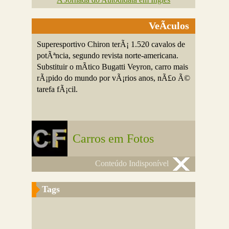
VeÃ­culos
Superesportivo Chiron terÃ¡ 1.520 cavalos de
potÃªncia, segundo revista norte-americana.
Substituir o mÃ­tico Bugatti Veyron, carro mais
rÃ¡pido do mundo por vÃ¡rios anos, nÃ£o Ã©
tarefa fÃ¡cil.
Carros em Fotos
Conteúdo Indisponível
Tags