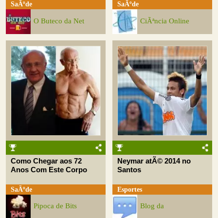
SaÃºde
SaÃºde
O Buteco da Net
CiÃªncia Online
Como Chegar aos 72
Neymar atÃ© 2014 no
Anos Com Este Corpo
Santos
SaÃºde
Esportes
Pipoca de Bits
Blog da