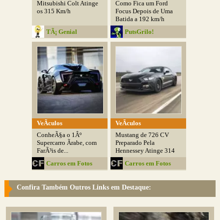
Mitsubishi Colt Atinge
Como Fica um Ford
os 315 Km/h
Focus Depois de Uma
Batida a 192 km/h
TÃ¡ Genial
PutsGrilo!
VeÃ­culos
VeÃ­culos
ConheÃ§a o 1Âº
Mustang de 726 CV
Supercarro Ãrabe, com
Preparado Pela
FarÃ³is de...
Hennessey Atinge 314
KM/H
Carros em Fotos
Carros em Fotos
Confira Também Outros Links em Destaque: