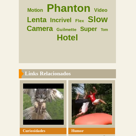
Phanton
Motion
Video
Slow
Lenta
Incrivel
Flex
Camera
Super
Guilmette
Tom
Hotel
Links Relacionados
Curiosidades
Humor