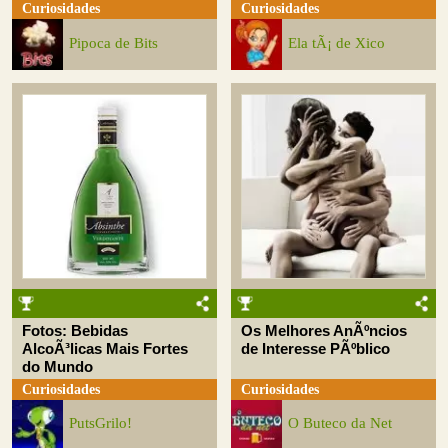
Curiosidades
Curiosidades
Pipoca de Bits
Ela tÃ¡ de Xico
Fotos: Bebidas
Os Melhores AnÃºncios
AlcoÃ³licas Mais Fortes
de Interesse PÃºblico
do Mundo
Curiosidades
Curiosidades
PutsGrilo!
O Buteco da Net