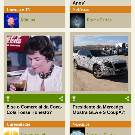
Anos'
Cinema e TV
NotÃ­cias
Minilua
Rocha Ferida
E se o Comercial da Coca-
Presidente da Mercedes
Cola Fosse Honesto?
Mostra GLA e S CoupÃ©
Curiosidades
VeÃ­culos
Comunique9
Carros e Marcas