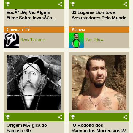
VocÃª JÃ¡ Viu Algum
33 Lugares Bonitos e
Filme Sobre InvasÃ£o...
Assustadores Pelo Mundo
Cinema e TV
Planeta
Seus Terrores
Eae Diow
Origem MÃ¡gica do
'O Rodolfo dos
Famoso 007
Raimundos Morreu aos 27