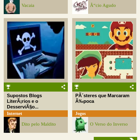
Vacaia
Ã“cio Agudo
Supostos Blogs
PÃ´steres que Marcaram
LiterÃ¡rios e o
Ã‰poca
DesserviÃ§o...
Internet
Jogos
Dito pelo Maldito
O Verso do Inverso