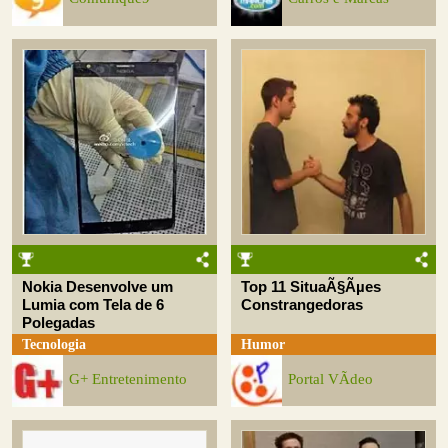
Nokia Desenvolve um
Top 11 SituaÃ§Ãµes
Lumia com Tela de 6
Constrangedoras
Polegadas
Tecnologia
Humor
G+ Entretenimento
Portal VÃ­deo