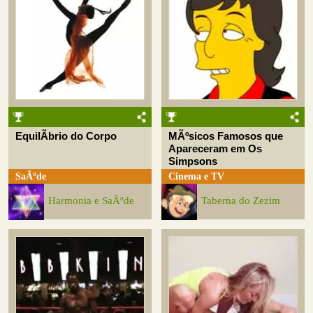
EquilÃ­brio do Corpo
MÃºsicos Famosos que
Apareceram em Os
Simpsons
SaÃºde
Cinema e TV
Harmonia e SaÃºde
Taberna do Zezim