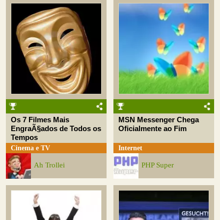
Os 7 Filmes Mais
MSN Messenger Chega
EngraÃ§ados de Todos os
Oficialmente ao Fim
Tempos
Cinema e TV
Internet
Ah Trollei
PHP Super