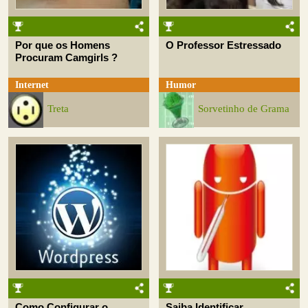
Por que os Homens
O Professor Estressado
Procuram Camgirls ?
Internet
Humor
Treta
Sorvetinho de Grama
Como Configurar o
Saiba Identificar