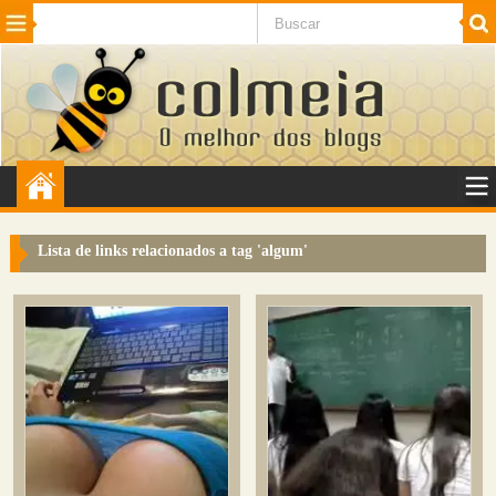
Beleza
Cinema e TV
Curiosidades
Esportes
Humor
Internet
Jogos
NotÃ­cias
Planeta
SaÃºde
Tecnologia
VeÃ­culos
Adulto
Sugerir Link
Lista de links relacionados a tag '
algum
'
Adicionar Blog
Colmeia Exchange
Perguntas Frequentes
Sobre
Contato