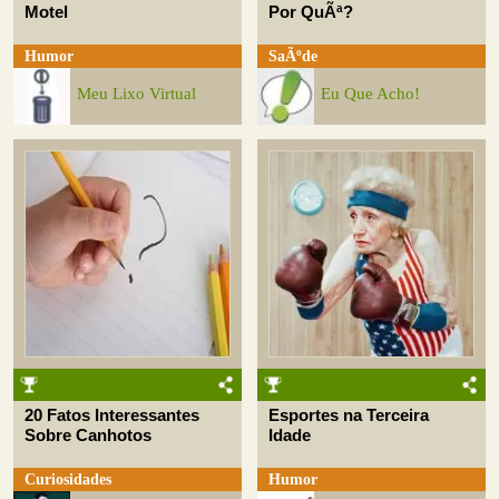
Motel
Por QuÃª?
Humor
SaÃºde
Meu Lixo Virtual
Eu Que Acho!
20 Fatos Interessantes
Esportes na Terceira
Sobre Canhotos
Idade
Curiosidades
Humor