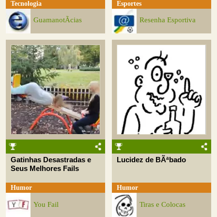
Tecnologia
Esportes
GuamanotÃ­cias
Resenha Esportiva
Gatinhas Desastradas e
Lucidez de BÃªbado
Seus Melhores Fails
Humor
Humor
You Fail
Tiras e Colocas