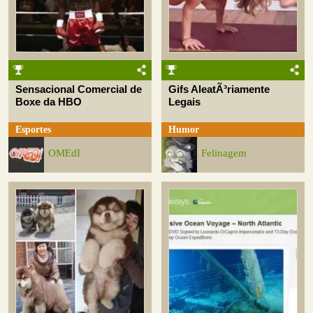
Sensacional Comercial de
Gifs AleatÃ³riamente
Boxe da HBO
Legais
Esportes
Humor
OMEdI
Felinagem