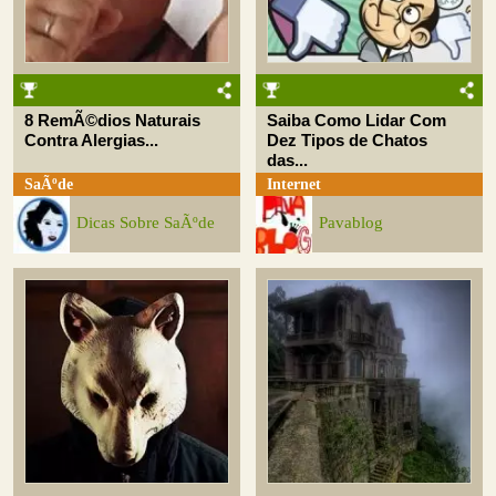
8 RemÃ©dios Naturais
Saiba Como Lidar Com
Contra Alergias...
Dez Tipos de Chatos
das...
SaÃºde
Internet
Dicas Sobre SaÃºde
Pavablog