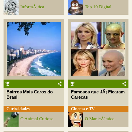
InformÃ¡tica
Top 10 Digital
Bairros Mais Caros do
Famosos que JÃ¡ Ficaram
Brasil
Carecas
Curiosidades
Cinema e TV
O Animal Curioso
O ManicÃ´mico