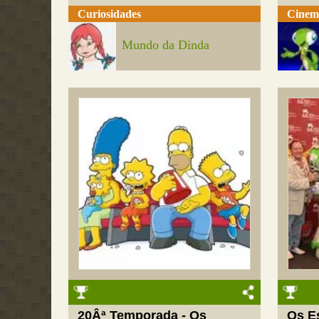
Curiosidades
Cinem
Mundo da Dinda
20Âª Temporada - Os
Os E