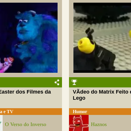
Easter dos Filmes da
VÃ­deo do Matrix Feito 
Lego
a e TV
Humor
O Verso do Inverso
Haznos