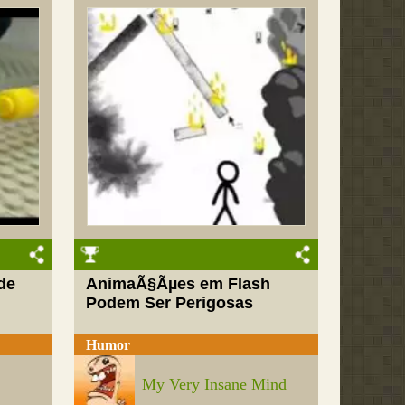
de
AnimaÃ§Ãµes em Flash
Podem Ser Perigosas
Humor
My Very Insane Mind