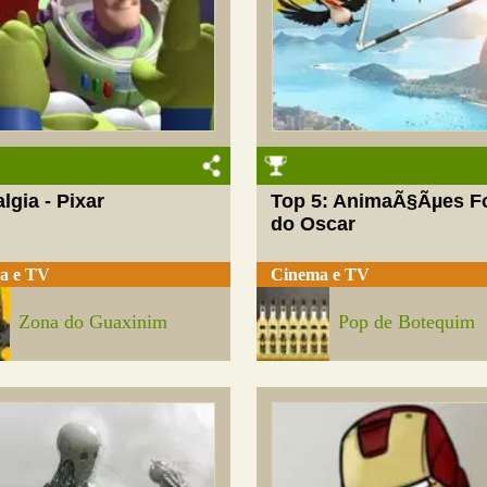
lgia - Pixar
Top 5: AnimaÃ§Ãµes F
do Oscar
a e TV
Cinema e TV
Zona do Guaxinim
Pop de Botequim