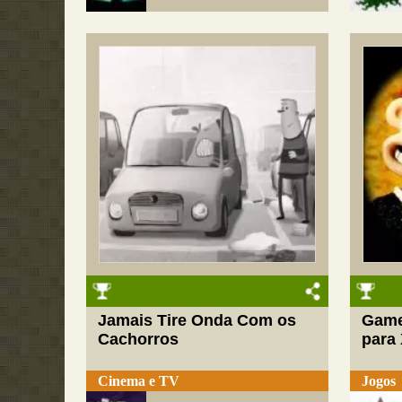
Jamais Tire Onda Com os
Game
Cachorros
para
Cinema e TV
Jogos