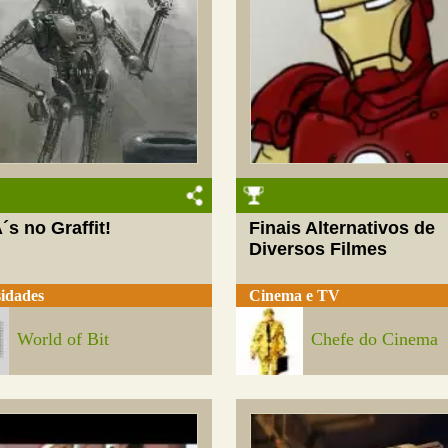
s no Graffit!
Finais Alternativos de
Diversos Filmes
idades
Cinema e TV
World of Bit
Chefe do Cinema