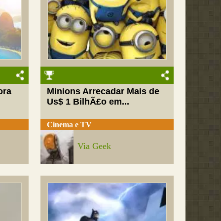
ora
Minions Arrecadar Mais de
Us$ 1 BilhÃ£o em...
Cinema e TV
Via Geek