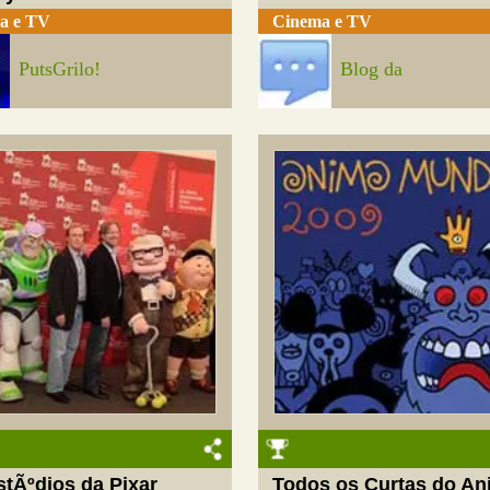
a e TV
Cinema e TV
PutsGrilo!
Blog da
stÃºdios da Pixar
Todos os Curtas do An