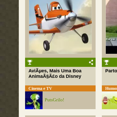
AviÃµes, Mais Uma Boa
Part
AnimaÃ§Ã£o da Disney
Cinema e TV
Humo
PutsGrilo!