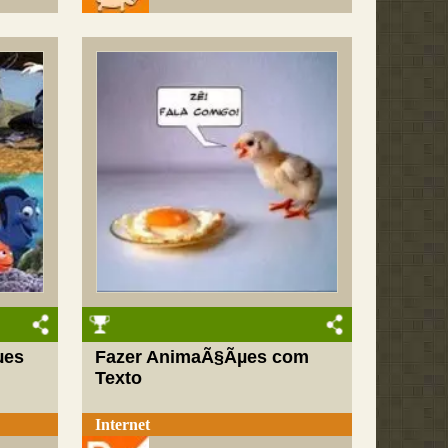
µes
Fazer AnimaÃ§Ãµes com
Texto
Internet