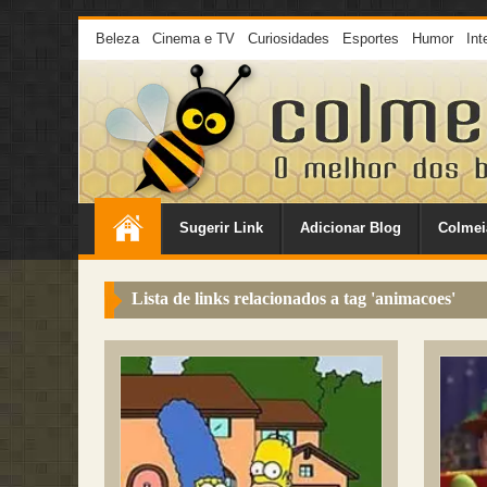
Beleza
Cinema e TV
Curiosidades
Esportes
Humor
Int
Sugerir Link
Adicionar Blog
Colmei
Lista de links relacionados a tag '
animacoes
'