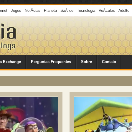
ernet
Jogos
NotÃ­cias
Planeta
SaÃºde
Tecnologia
VeÃ­culos
Adulto
a Exchange
Perguntas Frequentes
Sobre
Contato