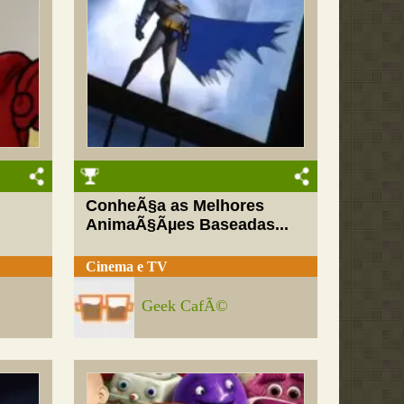
ConheÃ§a as Melhores
AnimaÃ§Ãµes Baseadas...
Cinema e TV
Geek CafÃ©