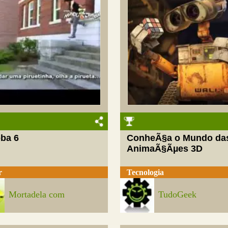
oba 6
ConheÃ§a o Mundo da
AnimaÃ§Ãµes 3D
r
Tecnologia
Mortadela com
TudoGeek