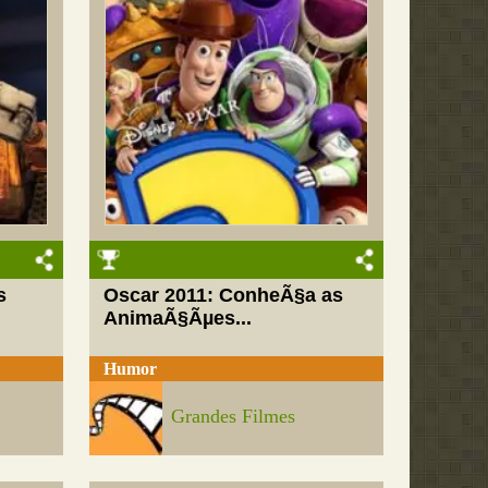
s
Oscar 2011: ConheÃ§a as
AnimaÃ§Ãµes...
Humor
Grandes Filmes