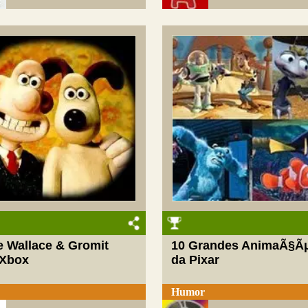
 Wallace & Gromit
10 Grandes AnimaÃ§Ã
 Xbox
da Pixar
Humor