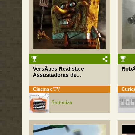
VersÃµes Realista e
RobÃ´
Assustadoras de...
Cinema e TV
Curios
Sintoniza