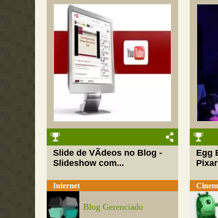
Slide de VÃ­deos no Blog -
Egg 
Slideshow com...
Pixar
Internet
Cinem
Blog Gerenciado