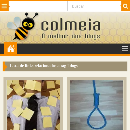
Beleza
Cinema e TV
Curiosidades
Esportes
Humor
Internet
Jogos
NotÃ­cias
Planeta
SaÃºde
Tecnologia
VeÃ­culos
Adulto
Sugerir Link
Lista de links relacionados a tag '
blogs
'
Adicionar Blog
Colmeia Exchange
Perguntas Frequentes
Sobre
Contato