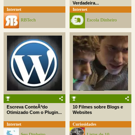
Verdadeira...
Internet
Internet
RBTech
Escola Dinheiro
Escreva ConteÃºdo
10 Filmes sobre Blogs e
Otimizado Com o Plugin...
Websites
Internet
Curiosidades
Seu Dinheiro
Listas de 10