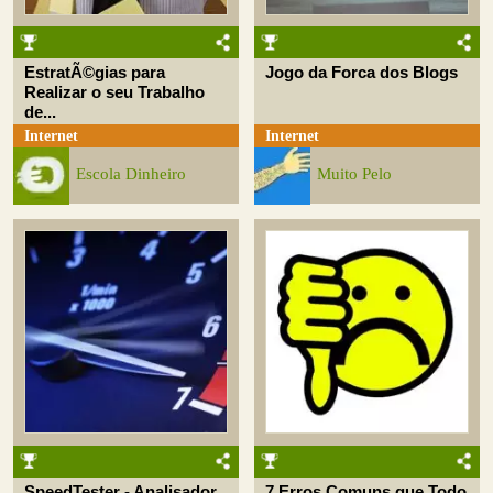
EstratÃ©gias para
Jogo da Forca dos Blogs
Realizar o seu Trabalho
de...
Internet
Internet
Escola Dinheiro
Muito Pelo
SpeedTester - Analisador
7 Erros Comuns que Todo