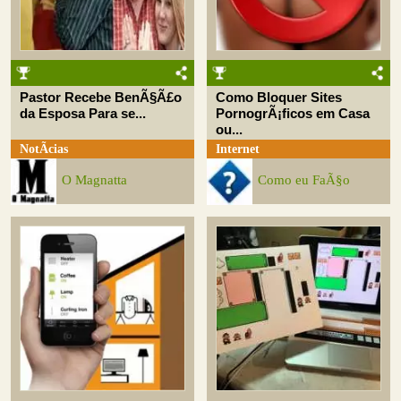
Pastor Recebe BenÃ§Ã£o
Como Bloquer Sites
da Esposa Para se...
PornogrÃ¡ficos em Casa
ou...
NotÃ­cias
Internet
O Magnatta
Como eu FaÃ§o