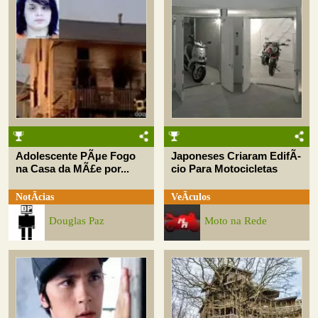
Adolescente PÃµe Fogo
Japoneses Criaram EdifÃ­
na Casa da MÃ£e por...
cio Para Motocicletas
NotÃ­cias
VeÃ­culos
Douglas Paz
Moto na Rede