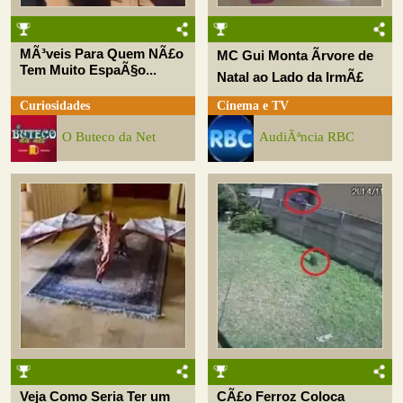
MÃ³veis Para Quem NÃ£o
MC Gui Monta Ãrvore de
Tem Muito EspaÃ§o...
Natal ao Lado da IrmÃ£
Curiosidades
Cinema e TV
O Buteco da Net
AudiÃªncia RBC
Veja Como Seria Ter um
CÃ£o Ferroz Coloca