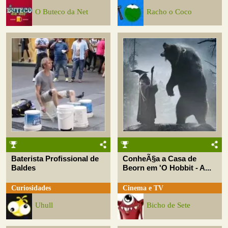
O Buteco da Net
Racho o Coco
Baterista Profissional de
ConheÃ§a a Casa de
Baldes
Beorn em 'O Hobbit - A...
Curiosidades
Cinema e TV
Uhull
Bicho de Sete