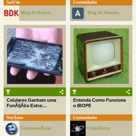
SaÃºde
Curiosidades
Blog do Kaizen
Blog do Ananias
Celulares Ganham uma
Entenda Como Funciona
FunÃ§Ã£o Extra:...
o IBOPE
NotÃ­cias
Curiosidades
GuamanotÃ­cias
CuriofÃ­sica