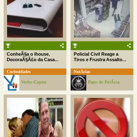
ConheÃ§a o Ihouse,
Policial Civil Reage a
DecoraÃ§Ã£o da Casa...
Tiros e Frustra Assalto...
Curiosidades
NotÃ­cias
Verbo Copiar
Papo de PolÃ­cia