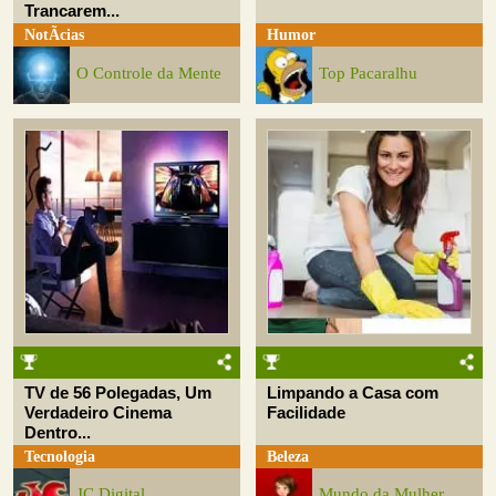
Trancarem...
NotÃ­cias
Humor
O Controle da Mente
Top Pacaralhu
TV de 56 Polegadas, Um
Limpando a Casa com
Verdadeiro Cinema
Facilidade
Dentro...
Tecnologia
Beleza
JC Digital
Mundo da Mulher