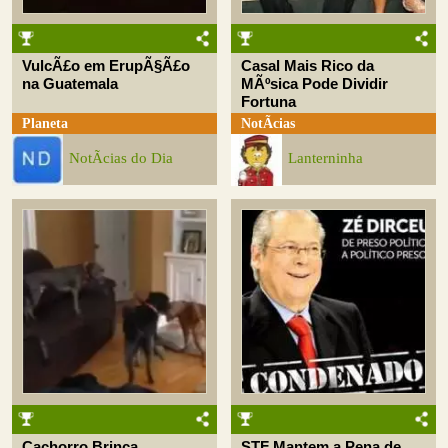
VulcÃ£o em ErupÃ§Ã£o
Casal Mais Rico da
na Guatemala
MÃºsica Pode Dividir
Fortuna
Planeta
NotÃ­cias
NotÃ­cias do Dia
Lanterninha
Cachorro Brinca
STF Mantem a Pena de