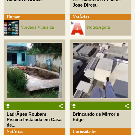
Jose Dirceu
Humor
NotÃ­cias
VÃ­deos Virais da
NoticiAgora
LadrÃµes Roubam
Brincando de Mirror's
Piscina Instalada em Casa
Edge
de...
NotÃ­cias
Curiosidades