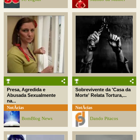
Presa, Agredida e
Sobrevivente da 'Casa da
Abusada Sexualmente
Morte' Relata Tortura,...
na...
NotÃ­cias
NotÃ­cias
BomBlog News
Dando Pitacos