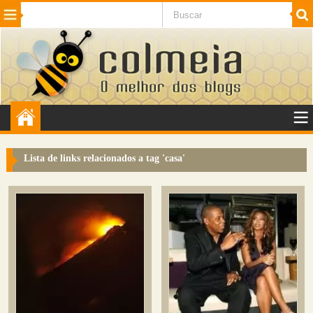
Beleza
Cinema e TV
Curiosidades
Esportes
Humor
Internet
Jogos
NotÃ­cias
Planeta
SaÃºde
Tecnologia
VeÃ­culos
Adulto
Sugerir Link
Lista de links relacionados a tag '
casa
'
Adicionar Blog
Colmeia Exchange
Perguntas Frequentes
Sobre
Contato