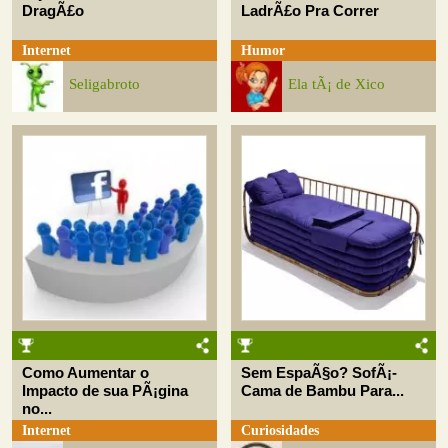
DragÃ£o
LadrÃ£o Pra Correr
Internet
Humor
Seligabroto
Ela tÃ¡ de Xico
Como Aumentar o
Sem EspaÃ§o? SofÃ¡-
Impacto de sua PÃ¡gina
Cama de Bambu Para...
no...
Internet
Curiosidades