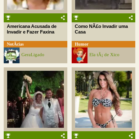
Americana Acusada de
Como NÃ£o Invadir uma
Invadir e Fazer Faxina
Casa
NotÃ­cias
Humor
GeraLigado
Ela tÃ¡ de Xico