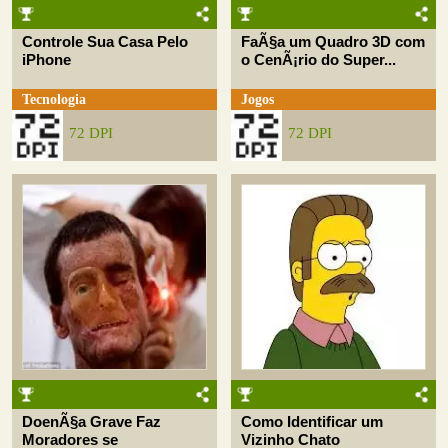
Controle Sua Casa Pelo
FaÃ§a um Quadro 3D com
iPhone
o CenÃ¡rio do Super...
Tecnologia
Jogos
72 DPI
72 DPI
DoenÃ§a Grave Faz
Como Identificar um
Moradores se
Vizinho Chato