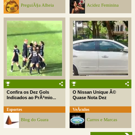
PreguiÃ§a Alheia
Acidez Feminina
Confira os Dez Gols
O Nissan Unique Ã©
Indicados ao PrÃªmio...
Quase Nota Dez
Esportes
VeÃ­culos
Blog do Guara
Carros e Marcas