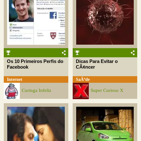
Os 10 Primeiros Perfis do
Dicas Para Evitar o
Facebook
CÃ¢ncer
Internet
SaÃºde
Curinga Infeliz
Super Curioso X