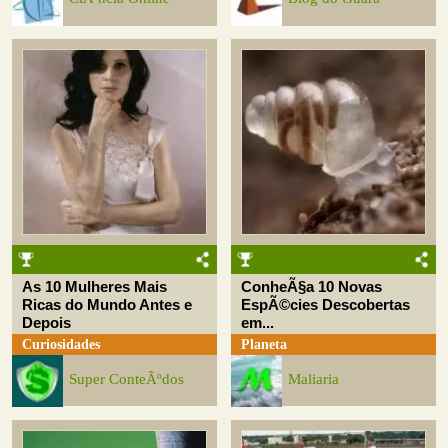
As 10 Mulheres Mais
ConheÃ§a 10 Novas
Ricas do Mundo Antes e
EspÃ©cies Descobertas
Depois
em...
Curiosidades
Planeta
Super ConteÃºdos
Maliaria