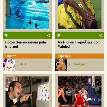
Fotos Sensacionais pela
As Piores TrapaÃ§as do
Internet
Futebol
Humor
Esportes
Lista 10
Humortigado