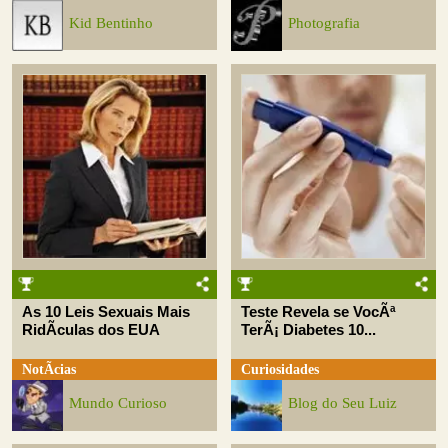
Kid Bentinho
Photografia
As 10 Leis Sexuais Mais
Teste Revela se VocÃª
RidÃ­culas dos EUA
TerÃ¡ Diabetes 10...
NotÃ­cias
Curiosidades
Mundo Curioso
Blog do Seu Luiz