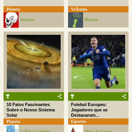
Planeta
VeÃ­culos
Insanos
Buzina
10 Fatos Fascinantes
Futebol Europeu:
Sobre o Nosso Sistema
Jogadores que se
Solar
Destacaram...
Planeta
Esportes
CiÃªncia Online
Blog do Guara