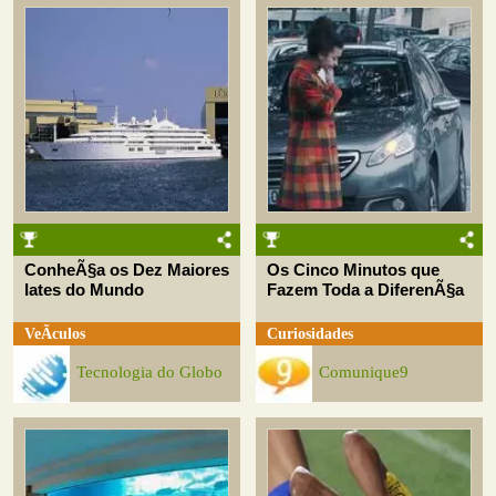
ConheÃ§a os Dez Maiores
Os Cinco Minutos que
Iates do Mundo
Fazem Toda a DiferenÃ§a
VeÃ­culos
Curiosidades
Tecnologia do Globo
Comunique9