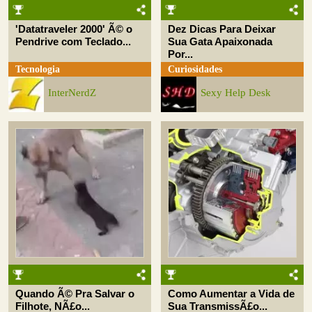
'Datatraveler 2000' Ã© o
Dez Dicas Para Deixar
Pendrive com Teclado...
Sua Gata Apaixonada
Por...
Tecnologia
Curiosidades
InterNerdZ
Sexy Help Desk
Quando Ã© Pra Salvar o
Como Aumentar a Vida de
Filhote, NÃ£o...
Sua TransmissÃ£o...