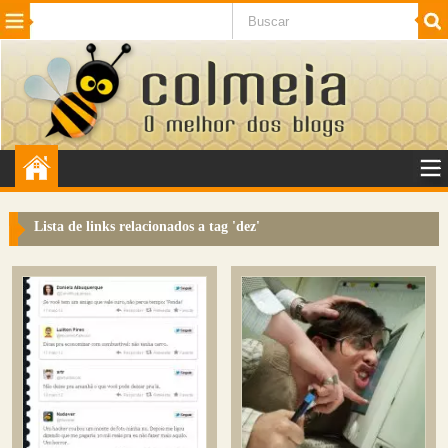
Beleza
Cinema e TV
Curiosidades
Esportes
Humor
Internet
Jogos
NotÃ­cias
Planeta
SaÃºde
Tecnologia
VeÃ­culos
Adulto
Sugerir Link
Lista de links relacionados a tag '
dez
'
Adicionar Blog
Colmeia Exchange
Perguntas Frequentes
Sobre
Contato