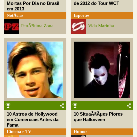
Mortas Por Dia no Brasil
de 2012 do Tour WCT
em 2013
NotÃ­cias
Esportes
PenÃºltima Zona
Vida Marinha
10 Astros de Hollywood
10 SituaÃ§Ãµes Piores
em Comerciais Antes da
que Halloween
Fama
Cinema e TV
Humor