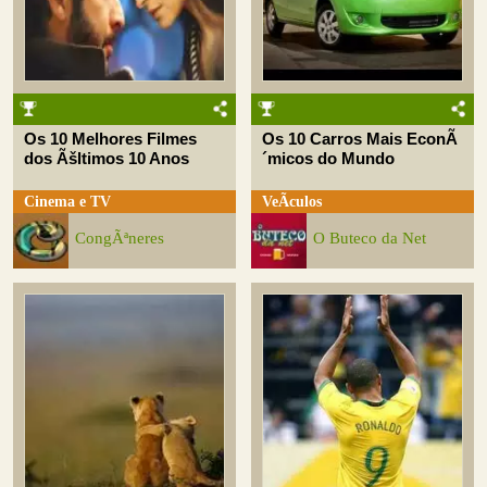
Os 10 Melhores Filmes
Os 10 Carros Mais EconÃ
dos Ãšltimos 10 Anos
´micos do Mundo
Cinema e TV
VeÃ­culos
CongÃªneres
O Buteco da Net