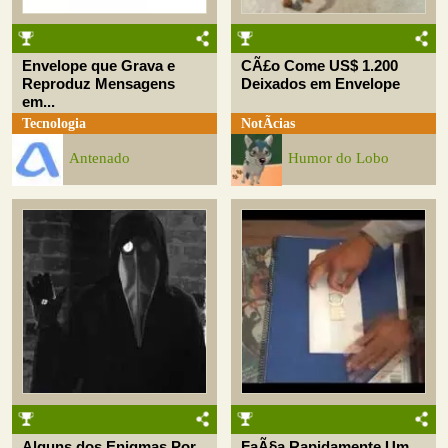
Envelope que Grava e
CÃ£o Come US$ 1.200
Reproduz Mensagens
Deixados em Envelope
em...
Tecnologia
NotÃ­cias
Antenado
Humor do Lobo
Alguns dos Enigmas Por
FaÃ§a Rapidamente Um