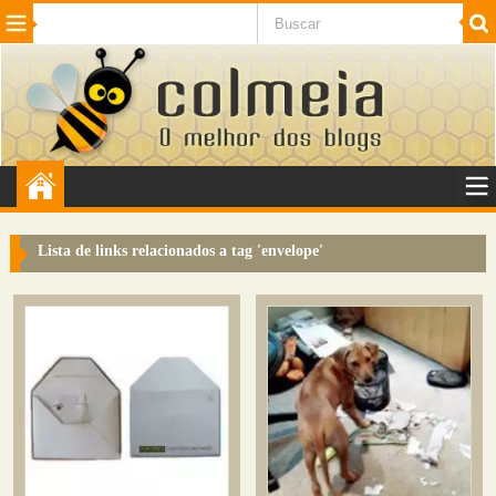
Beleza
Cinema e TV
Curiosidades
Esportes
Humor
Internet
Jogos
NotÃ­cias
Planeta
SaÃºde
Tecnologia
VeÃ­culos
Adulto
Sugerir Link
Lista de links relacionados a tag '
envelope
'
Adicionar Blog
Colmeia Exchange
Perguntas Frequentes
Sobre
Contato