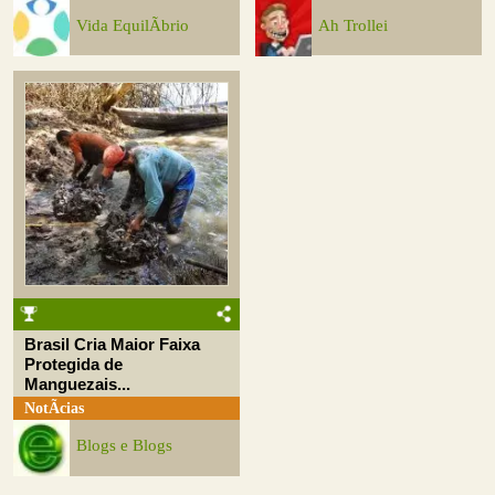
Vida EquilÃ­brio
Ah Trollei
Brasil Cria Maior Faixa
Protegida de
Manguezais...
NotÃ­cias
Blogs e Blogs