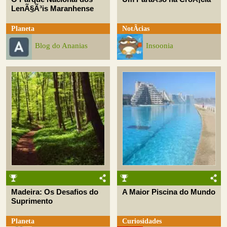
LenÃ§Ã³is Maranhense
Planeta
NotÃ­cias
Blog do Ananias
Insoonia
Madeira: Os Desafios do
A Maior Piscina do Mundo
Suprimento
Planeta
Curiosidades