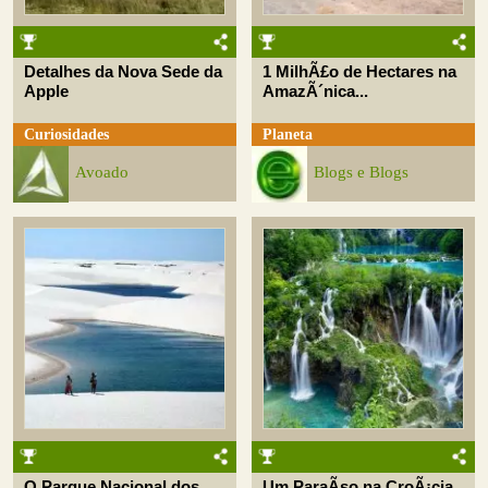
Detalhes da Nova Sede da
1 MilhÃ£o de Hectares na
Apple
AmazÃ´nica...
Curiosidades
Planeta
Avoado
Blogs e Blogs
O Parque Nacional dos
Um ParaÃ­so na CroÃ¡cia