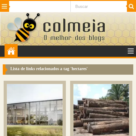
Beleza
Cinema e TV
Curiosidades
Esportes
Humor
Internet
Jogos
NotÃ­cias
Planeta
SaÃºde
Tecnologia
VeÃ­culos
Adulto
Sugerir Link
Lista de links relacionados a tag '
hectares
'
Adicionar Blog
Colmeia Exchange
Perguntas Frequentes
Sobre
Contato