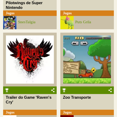
Pilotwings de Super
Nintendo
Jogos
Jogos
SnesTalgia
Puts Grila
Trailer do Game 'Raven's
Zoo Transporte
Cry'
Jogos
Jogos