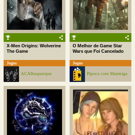
X-Men Origins: Wolverine
O Melhor de Game Star
The Game
Wars que Foi Cancelado
Jogos
Jogos
ACAlbuquerque
Pipoca com Manteiga