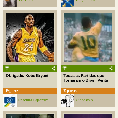
Obrigado, Kobe Bryant
Todas as Partidas que
Tornaram o Brasil Penta
Esportes
Esportes
Resenha Esportiva
Cineasta 81