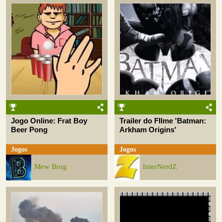
Jogo Online: Frat Boy
Trailer do FIlme 'Batman:
Beer Pong
Arkham Origins'
Jogos
Jogos
Mew Brog
InterNerdZ