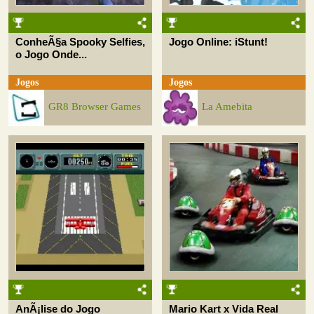
ConheÃ§a Spooky Selfies,
Jogo Online: iStunt!
o Jogo Onde...
Jogos
Jogos
GR8 Browser Games
La Amebita
AnÃ¡lise do Jogo
Mario Kart x Vida Real