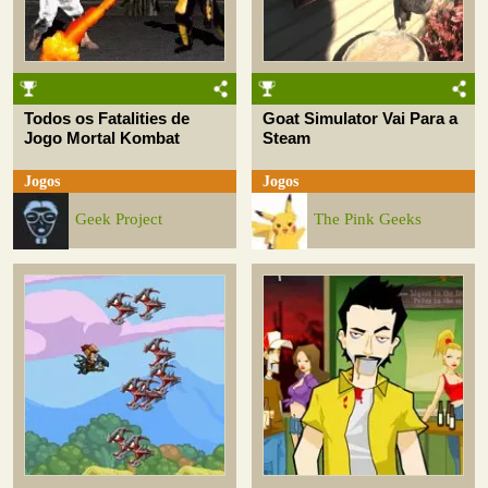
Todos os Fatalities de
Goat Simulator Vai Para a
Jogo Mortal Kombat
Steam
Jogos
Jogos
Geek Project
The Pink Geeks