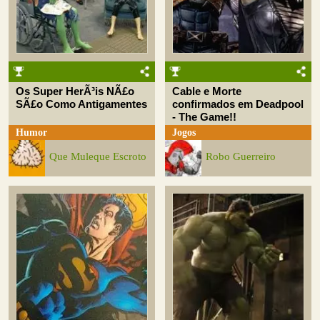
Os Super HerÃ³is NÃ£o
Cable e Morte
SÃ£o Como Antigamentes
confirmados em Deadpool
- The Game!!
Humor
Jogos
Que Muleque Escroto
Robo Guerreiro