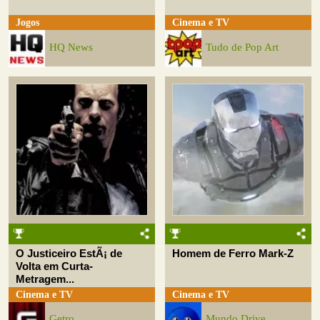
Jogos
Cinema e TV
HQ News
Tudo de Pop Art
O Justiceiro EstÃ¡ de
Homem de Ferro Mark-Z
Volta em Curta-
Metragem...
Cinema e TV
Cinema e TV
Getro
Mundo Drive