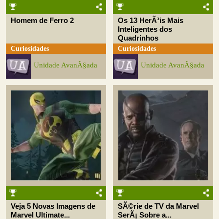
Homem de Ferro 2
Os 13 HerÃ³is Mais
Inteligentes dos
Quadrinhos
Curiosidades
Curiosidades
Unidade AvanÃ§ada
Unidade AvanÃ§ada
Veja 5 Novas Imagens de
SÃ©rie de TV da Marvel
Marvel Ultimate...
SerÃ¡ Sobre a...