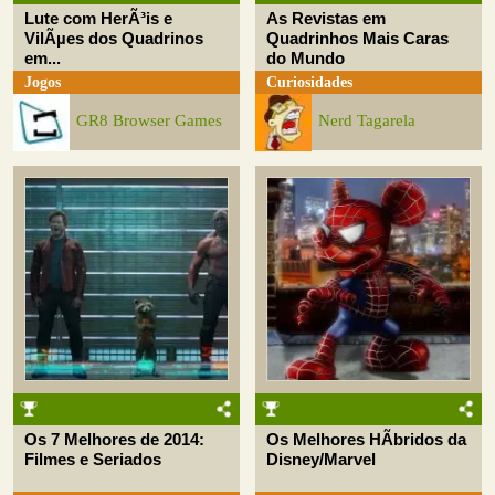
Lute com HerÃ³is e
As Revistas em
VilÃµes dos Quadrinos
Quadrinhos Mais Caras
em...
do Mundo
Jogos
Curiosidades
GR8 Browser Games
Nerd Tagarela
Os 7 Melhores de 2014:
Os Melhores HÃ­bridos da
Filmes e Seriados
Disney/Marvel