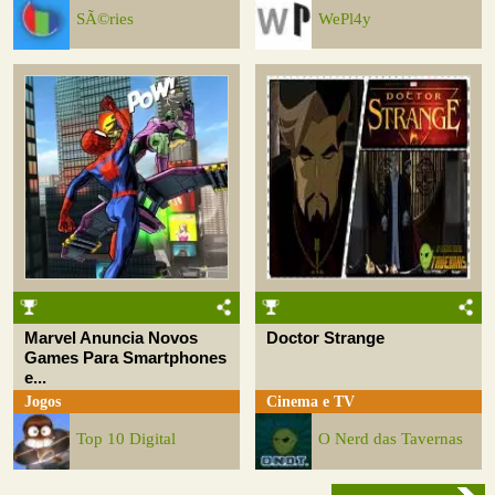
SÃ©ries
WePl4y
Marvel Anuncia Novos
Doctor Strange
Games Para Smartphones
e...
Jogos
Cinema e TV
Top 10 Digital
O Nerd das Tavernas