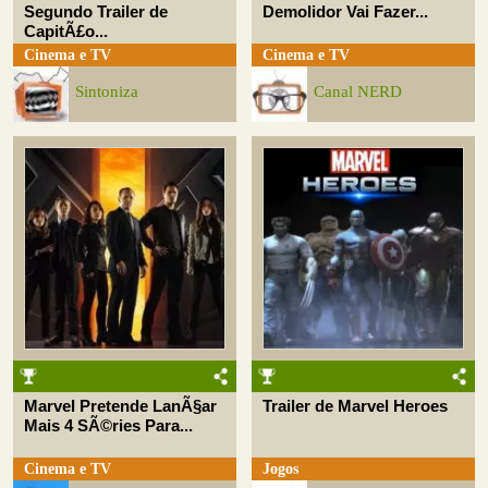
Segundo Trailer de
Demolidor Vai Fazer...
CapitÃ£o...
Cinema e TV
Cinema e TV
Sintoniza
Canal NERD
Marvel Pretende LanÃ§ar
Trailer de Marvel Heroes
Mais 4 SÃ©ries Para...
Cinema e TV
Jogos