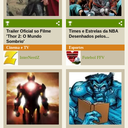
Trailer Oficial so Filme
Times e Estrelas da NBA
'Thor 2: O Mundo
Desenhados pelos...
Sombrio'
Cinema e TV
Esportes
InterNerdZ
Futebol FFV