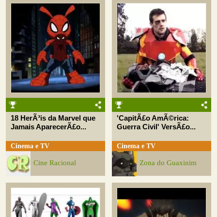
18 HerÃ³is da Marvel que
'CapitÃ£o AmÃ©rica:
Jamais AparecerÃ£o...
Guerra Civil' VersÃ£o...
Cinema e TV
Cinema e TV
Cine Racional
Zona do Guaxinim