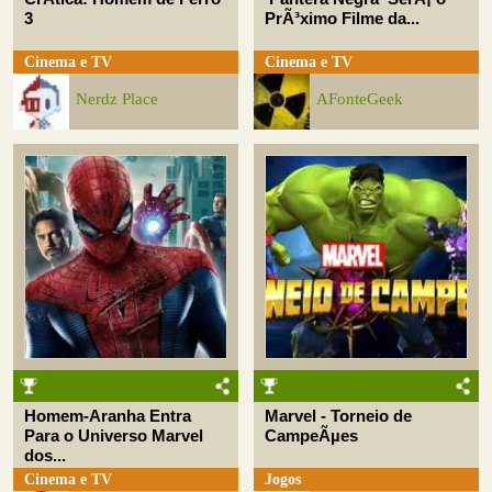
3
PrÃ³ximo Filme da...
Cinema e TV
Cinema e TV
Nerdz Place
AFonteGeek
Homem-Aranha Entra
Marvel - Torneio de
Para o Universo Marvel
CampeÃµes
dos...
Cinema e TV
Jogos