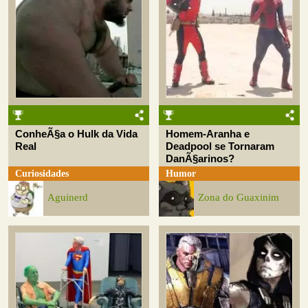
ConheÃ§a o Hulk da Vida
Homem-Aranha e
Real
Deadpool se Tornaram
DanÃ§arinos?
Curiosidades
Humor
Aguinerd
Zona do Guaxinim