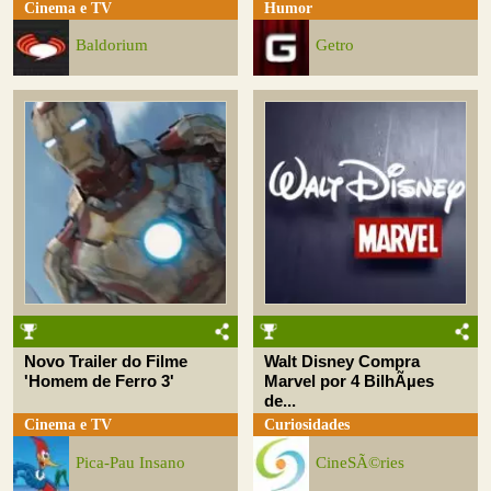
Cinema e TV
Humor
Baldorium
Getro
Novo Trailer do Filme
Walt Disney Compra
'Homem de Ferro 3'
Marvel por 4 BilhÃµes
de...
Cinema e TV
Curiosidades
Pica-Pau Insano
CineSÃ©ries