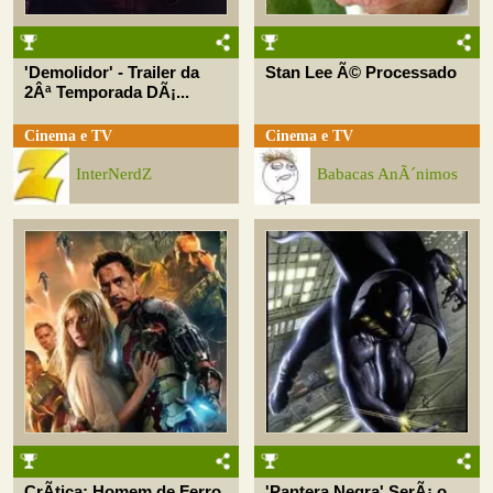
'Demolidor' - Trailer da
Stan Lee Ã© Processado
2Âª Temporada DÃ¡...
Cinema e TV
Cinema e TV
InterNerdZ
Babacas AnÃ´nimos
CrÃ­tica: Homem de Ferro
'Pantera Negra' SerÃ¡ o