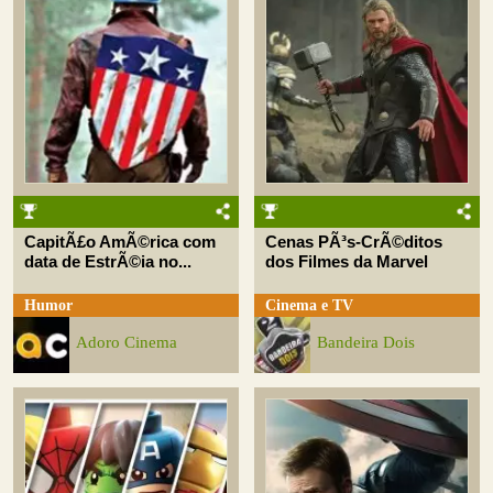
CapitÃ£o AmÃ©rica com
Cenas PÃ³s-CrÃ©ditos
data de EstrÃ©ia no...
dos Filmes da Marvel
Humor
Cinema e TV
Adoro Cinema
Bandeira Dois