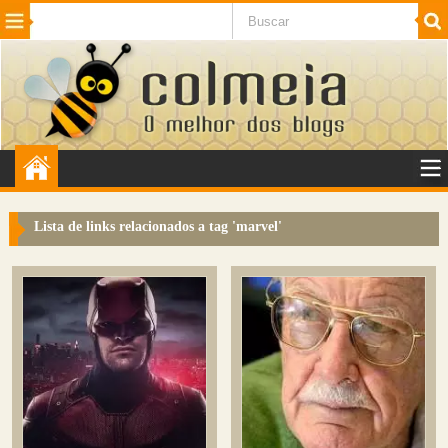
Beleza
Cinema e TV
Curiosidades
Esportes
Humor
Internet
Jogos
NotÃ­cias
Planeta
SaÃºde
Tecnologia
VeÃ­culos
Adulto
Sugerir Link
Lista de links relacionados a tag '
marvel
'
Adicionar Blog
Colmeia Exchange
Perguntas Frequentes
Sobre
Contato