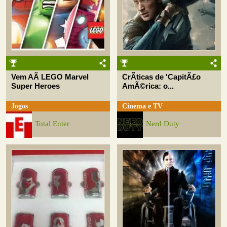
Vem AÃ­ LEGO Marvel
CrÃ­ticas de 'CapitÃ£o
Super Heroes
AmÃ©rica: o...
Jogos
Cinema e TV
Total Enter
Nerd Duty