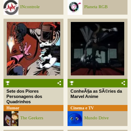
INcontrole
Planeta RGB
Sete dos Piores
ConheÃ§a as SÃ©ries da
Personagens dos
Marvel Anime
Quadrinhos
Humor
Cinema e TV
The Geekers
Mundo Drive