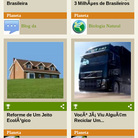
Brasileira
3 MilhÃµes de Brasileiros
Planeta
Planeta
Blog da
Biologia Natural
Reforme de Um Jeito
VocÃª JÃ¡ Viu AlguÃ©m
EcolÃ³gico
Reciclar Um...
Planeta
Planeta