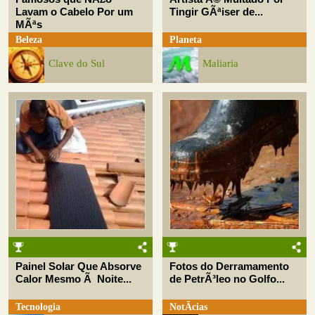
Lavam o Cabelo Por um
Tingir GÃªiser de...
MÃªs
Beleza
Planeta
Clave do Sul
Maliaria
Painel Solar Que Absorve
Fotos do Derramamento
Calor Mesmo Ã Noite...
de PetrÃ³leo no Golfo...
Tecnologia
NotÃ­cias