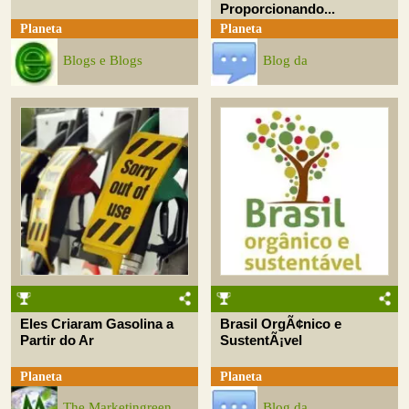
Proporcionando...
Planeta
Planeta
Blogs e Blogs
Blog da
Eles Criaram Gasolina a
Brasil OrgÃ¢nico e
Partir do Ar
SustentÃ¡vel
Planeta
Planeta
The Marketingreen
Blog da