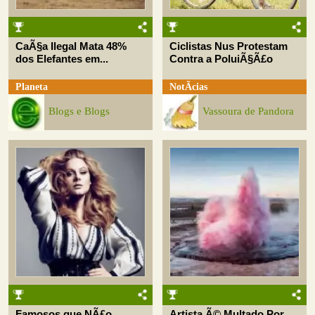
CaÃ§a Ilegal Mata 48%
Ciclistas Nus Protestam
dos Elefantes em...
Contra a PoluiÃ§Ã£o
Planeta
NotÃ­cias
Blogs e Blogs
Vassoura de Pandora
Famosos que NÃ£o
Artista Ã© Multado Por