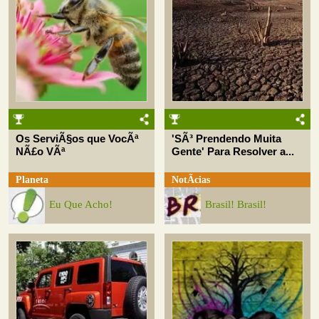
Os ServiÃ§os que VocÃª
'SÃ³ Prendendo Muita
NÃ£o VÃª
Gente' Para Resolver a...
Planeta
NotÃ­cias
Eu Que Acho!
Brasil! Brasil!