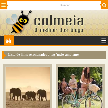
Beleza
Cinema e TV
Curiosidades
Esportes
Humor
Internet
Jogos
NotÃ­cias
Planeta
SaÃºde
Tecnologia
VeÃ­culos
Adulto
Sugerir Link
Lista de links relacionados a tag '
meio-ambiente
'
Adicionar Blog
Colmeia Exchange
Perguntas Frequentes
Sobre
Contato