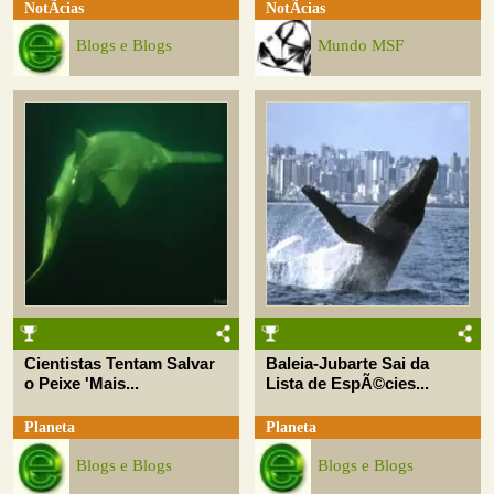
NotÃ­cias
NotÃ­cias
Blogs e Blogs
Mundo MSF
Cientistas Tentam Salvar
Baleia-Jubarte Sai da
o Peixe 'Mais...
Lista de EspÃ©cies...
Planeta
Planeta
Blogs e Blogs
Blogs e Blogs