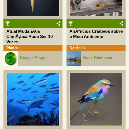
Atual MudanÃ§a
AnÃºncios Criativos sobre
ClimÃ¡tica Pode Ser 10
o Meio Ambiente
Vezes...
Planeta
NotÃ­cias
Blogs e Blogs
Nova Blumenau