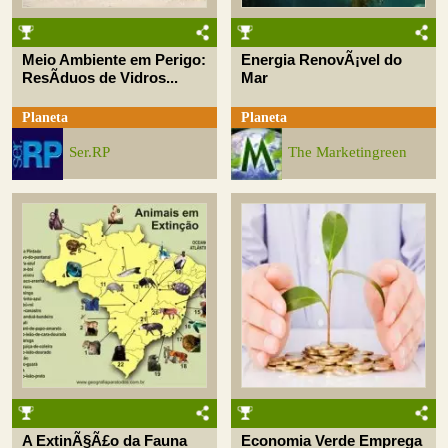
Meio Ambiente em Perigo:
Energia RenovÃ¡vel do
ResÃ­duos de Vidros...
Mar
Planeta
Planeta
Ser.RP
The Marketingreen
A ExtinÃ§Ã£o da Fauna
Economia Verde Emprega