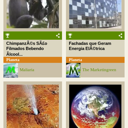
ChimpanzÃ©s SÃ£o
Fachadas que Geram
Filmados Bebendo
Energia ElÃ©trica
Ãlcool...
Planeta
Planeta
Maliaria
The Marketingreen