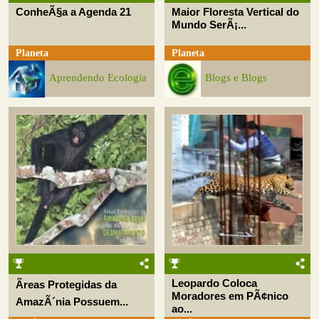
ConheÃ§a a Agenda 21
Maior Floresta Vertical do
Mundo SerÃ¡...
Planeta
Planeta
Aprendendo Ecologia
Blogs e Blogs
Leopardo Coloca
Ãreas Protegidas da
Moradores em PÃ¢nico
AmazÃ´nia Possuem...
ao...