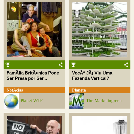
FamÃ­lia BritÃ¢nica Pode
VocÃª JÃ¡ Viu Uma
Ser Presa por Ser...
Fazenda Vertical?
NotÃ­cias
Planeta
Planet WTF
The Marketingreen