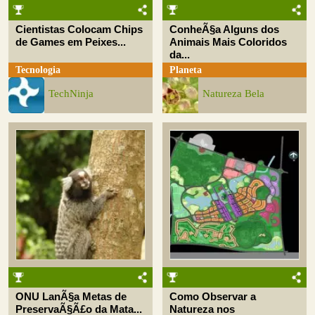
Cientistas Colocam Chips
ConheÃ§a Alguns dos
de Games em Peixes...
Animais Mais Coloridos
da...
Tecnologia
Planeta
TechNinja
Natureza Bela
ONU LanÃ§a Metas de
Como Observar a
PreservaÃ§Ã£o da Mata...
Natureza nos