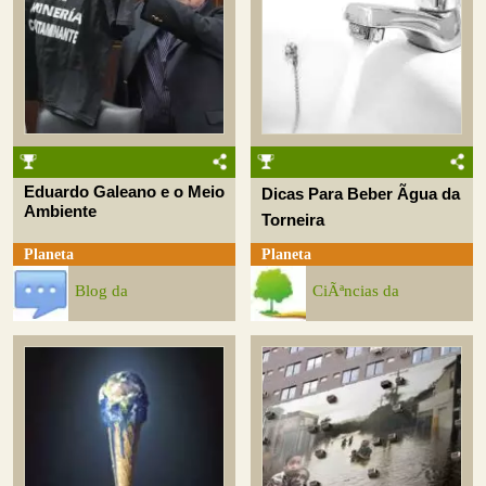
Eduardo Galeano e o Meio
Dicas Para Beber Ãgua da
Ambiente
Torneira
Planeta
Planeta
Blog da
CiÃªncias da