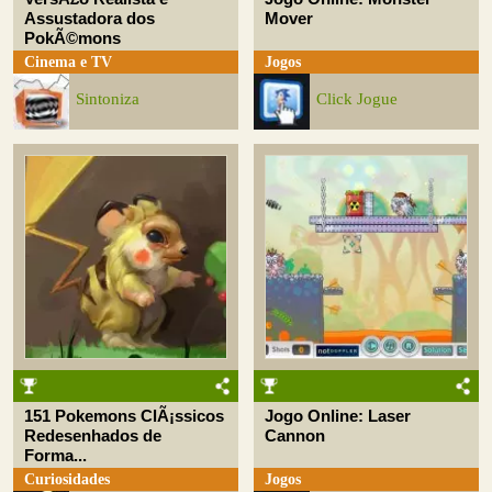
Assustadora dos
Mover
PokÃ©mons
Cinema e TV
Jogos
Sintoniza
Click Jogue
151 Pokemons ClÃ¡ssicos
Jogo Online: Laser
Redesenhados de
Cannon
Forma...
Curiosidades
Jogos