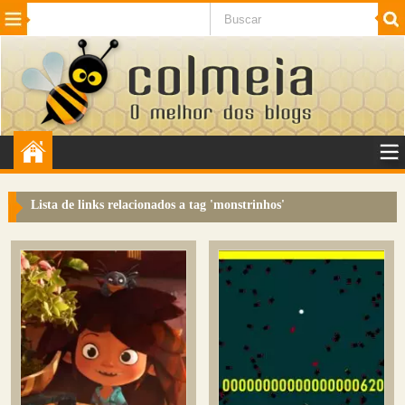
Beleza
Cinema e TV
Curiosidades
Esportes
Humor
Internet
Jogos
NotÃ­cias
Planeta
SaÃºde
Tecnologia
VeÃ­culos
Adulto
Sugerir Link
Lista de links relacionados a tag '
monstrinhos
'
Adicionar Blog
Colmeia Exchange
Perguntas Frequentes
Sobre
Contato