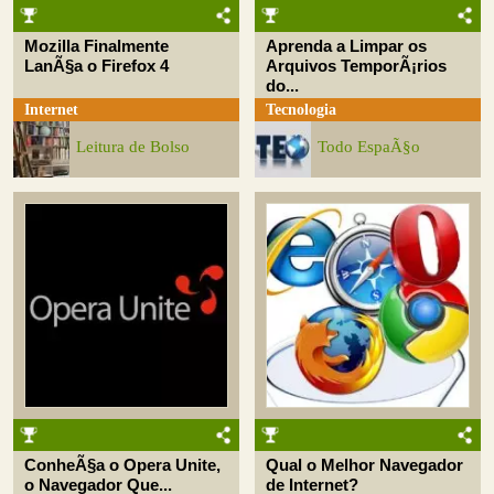
Mozilla Finalmente
Aprenda a Limpar os
LanÃ§a o Firefox 4
Arquivos TemporÃ¡rios
do...
Internet
Tecnologia
Leitura de Bolso
Todo EspaÃ§o
ConheÃ§a o Opera Unite,
Qual o Melhor Navegador
o Navegador Que...
de Internet?