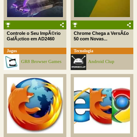
Controle o Seu ImpÃ©rio
Chrome Chega a VersÃ£o
GalÃ¡ctico em AD2460
50 com Novas...
Jogos
Tecnologia
GR8 Browser Games
Android Clup