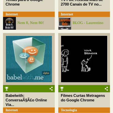
Chrome
2700 Canais de TV no...
Internet
Internet
Nem 8, Nem 80!
BLOG - Laurentino
Babelwith:
Filmes Curtas Metragens
ConversaÃ§Ã£o Online
do Google Chrome
Via...
Internet
Tecnologia