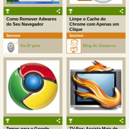
Como Remover Adwares
Limpe o Cache do
do Seu Navegador
Chrome com Apenas um
Clique
Internet
Internet
VocÃª para
Blog do Zemarcos
Temas para o Google
TV-Fox: Assista Mais de