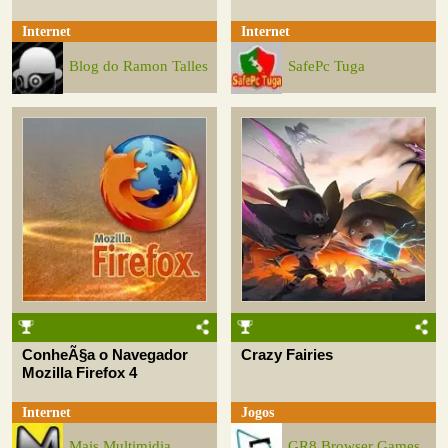
Internet
Internet
Blog do Ramon Talles
SafePc Tuga
ConheÃ§a o Navegador
Crazy Fairies
Mozilla Firefox 4
Internet
Jogos
Mais Multimidia
GR8 Browser Games