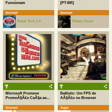
Funcionam
[PT-BR]
Internet
Internet
Portal Tech 2.0
Timmy Down
Microsoft Promove
Ballistic: Um FPS de
PromoÃ§Ã£o CaÃ§a ao...
AÃ§Ã£o no Browser
Internet
Jogos