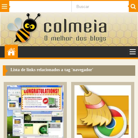
Beleza
Cinema e TV
Curiosidades
Esportes
Humor
Internet
Jogos
NotÃ­cias
Planeta
SaÃºde
Tecnologia
VeÃ­culos
Adulto
Sugerir Link
Lista de links relacionados a tag '
navegador
'
Adicionar Blog
Colmeia Exchange
Perguntas Frequentes
Sobre
Contato