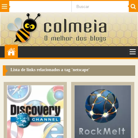
Beleza
Cinema e TV
Curiosidades
Esportes
Humor
Internet
Jogos
NotÃ­cias
Planeta
SaÃºde
Tecnologia
VeÃ­culos
Adulto
Sugerir Link
Lista de links relacionados a tag '
netscape
'
Adicionar Blog
Colmeia Exchange
Perguntas Frequentes
Sobre
Contato