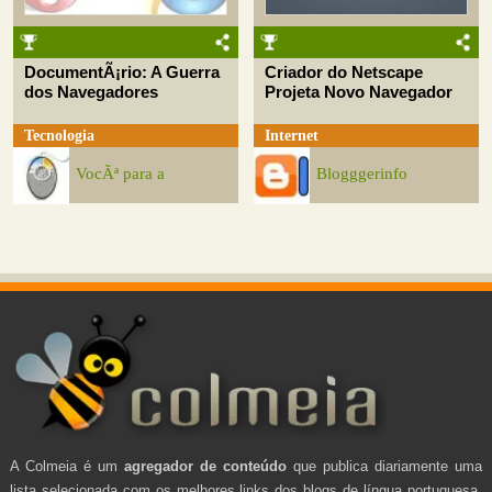
DocumentÃ¡rio: A Guerra
Criador do Netscape
dos Navegadores
Projeta Novo Navegador
Tecnologia
Internet
VocÃª para a
Blogggerinfo
A Colmeia é um
agregador de conteúdo
que publica diariamente uma
lista selecionada com os melhores links dos blogs de língua portuguesa.