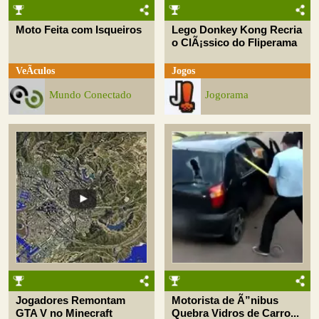
Moto Feita com Isqueiros
Lego Donkey Kong Recria
o ClÃ¡ssico do Fliperama
VeÃ­culos
Jogos
Mundo Conectado
Jogorama
Jogadores Remontam
Motorista de Ã”nibus
GTA V no Minecraft
Quebra Vidros de Carro...