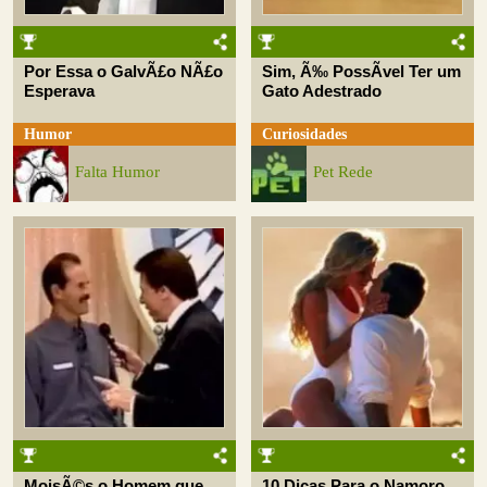
Por Essa o GalvÃ£o NÃ£o
Sim, Ã‰ PossÃ­vel Ter um
Esperava
Gato Adestrado
Humor
Curiosidades
Falta Humor
Pet Rede
MoisÃ©s o Homem que
10 Dicas Para o Namoro