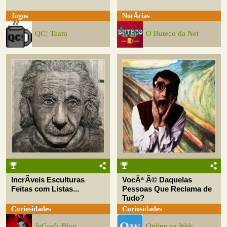
Jogos
NotÃ­cias
QC! Team
O Buteco da Net
IncrÃ­veis Esculturas
VocÃª Ã© Daquelas
Feitas com Listas...
Pessoas Que Reclama de
Tudo?
Curiosidades
Curiosidades
JeGue's Blog
Online na Web