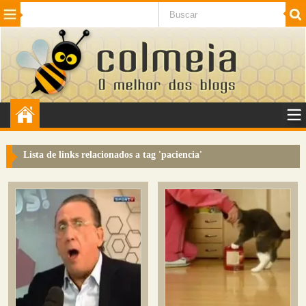
Beleza
Cinema e TV
Curiosidades
Esportes
Humor
Internet
Jogos
NotÃ­cias
Planeta
SaÃºde
Tecnologia
VeÃ­culos
Adulto
Sugerir Link
Lista de links relacionados a tag '
paciencia
'
Adicionar Blog
Colmeia Exchange
Perguntas Frequentes
Sobre
Contato