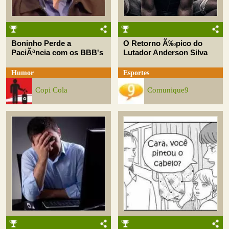
Boninho Perde a
O Retorno Ã‰pico do
PaciÃªncia com os BBB's
Lutador Anderson Silva
Humor
Esportes
Copi Cola
Comunique9