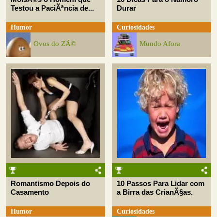
Testou a PaciÃªncia de...
Durar
Humor
Curiosidades
Ovos do ZÃ©
Mundo Afora
Romantismo Depois do
10 Passos Para Lidar com
Casamento
a Birra das CrianÃ§as.
Humor
Curiosidades