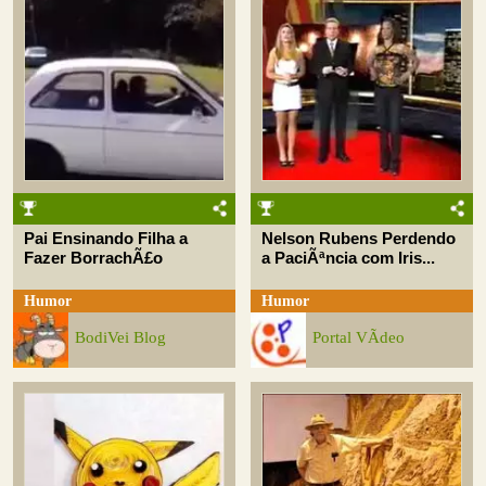
Pai Ensinando Filha a
Nelson Rubens Perdendo
Fazer BorrachÃ£o
a PaciÃªncia com Iris...
Humor
Humor
BodiVei Blog
Portal VÃ­deo