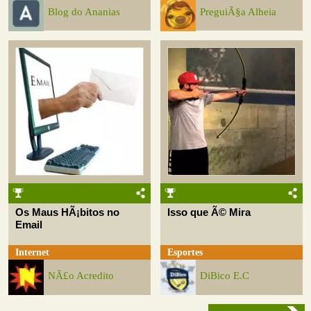
Blog do Ananias
PreguiÃ§a Alheia
Os Maus HÃ¡bitos no
Isso que Ã© Mira
Email
Internet
Esportes
NÃ£o Acredito
DiBico E.C