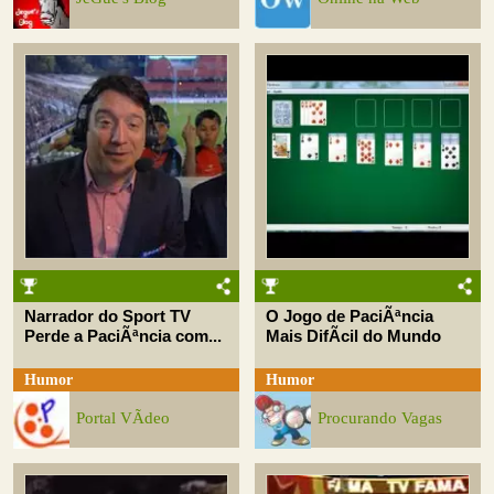
Narrador do Sport TV
O Jogo de PaciÃªncia
Perde a PaciÃªncia com...
Mais DifÃ­cil do Mundo
Humor
Humor
Portal VÃ­deo
Procurando Vagas