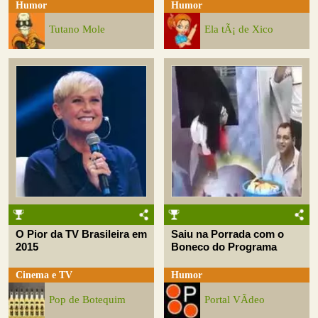
Humor
Humor
Tutano Mole
Ela tÃ¡ de Xico
O Pior da TV Brasileira em
Saiu na Porrada com o
2015
Boneco do Programa
Cinema e TV
Humor
Pop de Botequim
Portal VÃ­deo