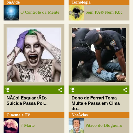
SaÃºde
Tecnologia
O Controle da Mente
Sem PÃ© Nem Kbc
NÃ£o! EsquadrÃ£o
Dono de Ferrari Toma
Suicida Passa Por...
Multa e Passa em Cima
do...
Cinema e TV
NotÃ­cias
7 Marte
Pitaco do Blogueiro