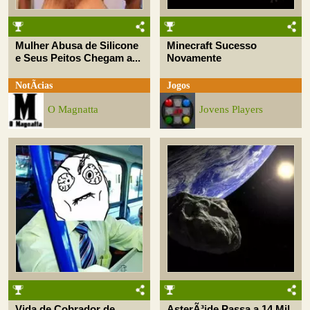
Mulher Abusa de Silicone
Minecraft Sucesso
e Seus Peitos Chegam a...
Novamente
NotÃ­cias
Jogos
O Magnatta
Jovens Players
Vida de Cobrador de
AsterÃ³ide Passa a 14 Mil