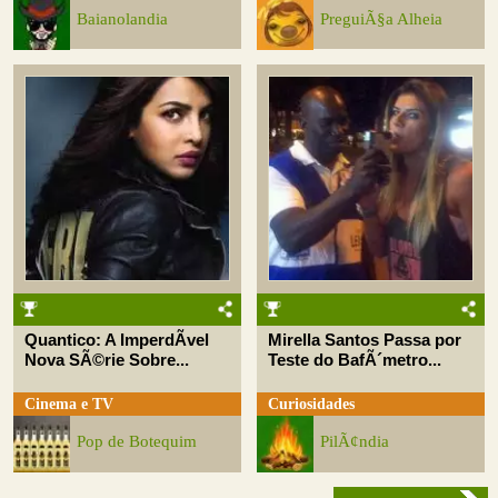
Baianolandia
PreguiÃ§a Alheia
Quantico: A ImperdÃ­vel
Mirella Santos Passa por
Nova SÃ©rie Sobre...
Teste do BafÃ´metro...
Cinema e TV
Curiosidades
Pop de Botequim
PilÃ¢ndia