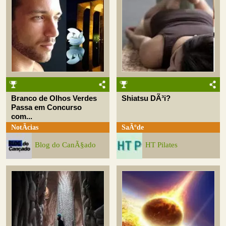
Branco de Olhos Verdes
Shiatsu DÃ³i?
Passa em Concurso
com...
NotÃ­cias
SaÃºde
Blog do CanÃ§ado
HT Pilates