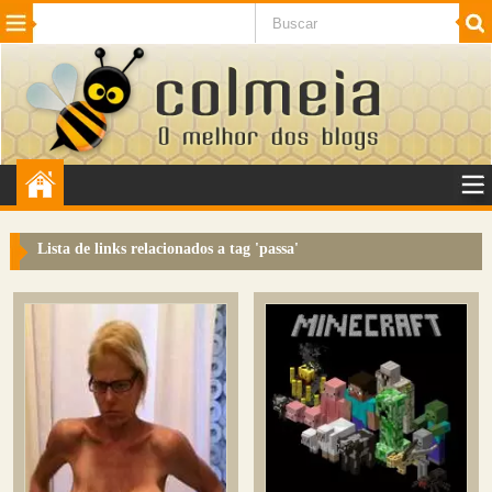
Beleza
Cinema e TV
Curiosidades
Esportes
Humor
Internet
Jogos
NotÃ­cias
Planeta
SaÃºde
Tecnologia
VeÃ­culos
Adulto
Sugerir Link
Lista de links relacionados a tag '
passa
'
Adicionar Blog
Colmeia Exchange
Perguntas Frequentes
Sobre
Contato