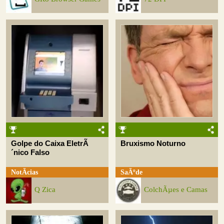
Golpe do Caixa EletrÃ
Bruxismo Noturno
´nico Falso
NotÃ­cias
SaÃºde
Q Zica
ColchÃµes e Camas