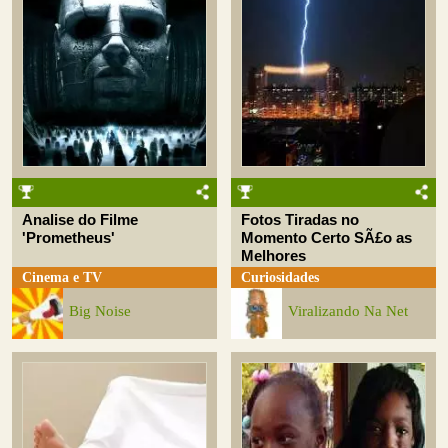
Analise do Filme
Fotos Tiradas no
'Prometheus'
Momento Certo SÃ£o as
Melhores
Cinema e TV
Curiosidades
Big Noise
Viralizando Na Net