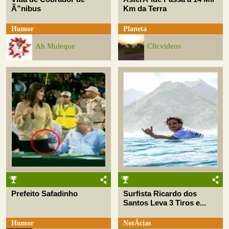
Ã”nibus
Km da Terra
Humor
Planeta
Ah Muleque
Clicvideos
Prefeito Safadinho
Surfista Ricardo dos
Santos Leva 3 Tiros e...
Humor
NotÃ­cias