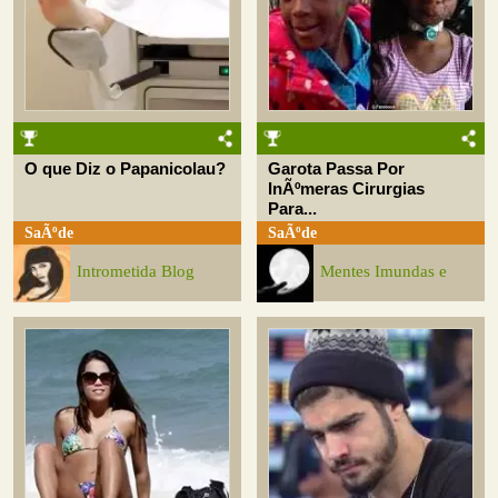
O que Diz o Papanicolau?
Garota Passa Por
InÃºmeras Cirurgias
Para...
SaÃºde
SaÃºde
Intrometida Blog
Mentes Imundas e