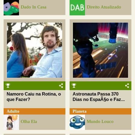
Dado In Casa
Direito Atualizado
Namoro Caiu na Rotina, o
Astronauta Passa 370
que Fazer?
Dias no EspaÃ§o e Faz...
Adulto
Planeta
Olha Ela
Mundo Louco