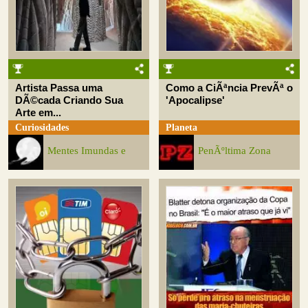
Artista Passa uma
Como a CiÃªncia PrevÃª o
DÃ©cada Criando Sua
'Apocalipse'
Arte em...
Curiosidades
Planeta
Mentes Imundas e
PenÃºltima Zona