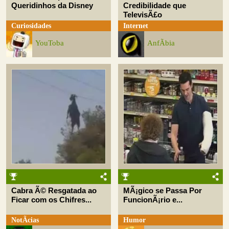
Queridinhos da Disney
Credibilidade que
TelevisÃ£o
Curiosidades
Internet
YouToba
AnfÃ­bia
Cabra Ã© Resgatada ao
MÃ¡gico se Passa Por
Ficar com os Chifres...
FuncionÃ¡rio e...
NotÃ­cias
Humor