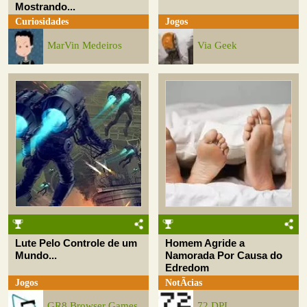
Mostrando...
Curiosidades
Jogos
MarVin Medeiros
Via Geek
Lute Pelo Controle de um
Homem Agride a
Mundo...
Namorada Por Causa do
Edredom
Jogos
NotÃ­cias
GR8 Browser Games
72 DPI