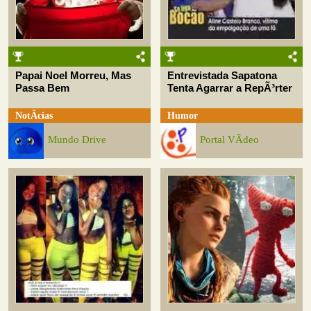
Papai Noel Morreu, Mas
Entrevistada Sapatona
Passa Bem
Tenta Agarrar a RepÃ³rter
NotÃ­cias
Humor
Mundo Drive
Portal VÃ­deo