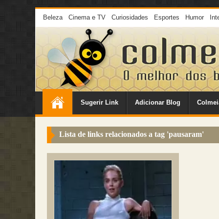
Beleza
Cinema e TV
Curiosidades
Esportes
Humor
Int
Sugerir Link
Adicionar Blog
Colmei
Lista de links relacionados a tag '
pausaram
'