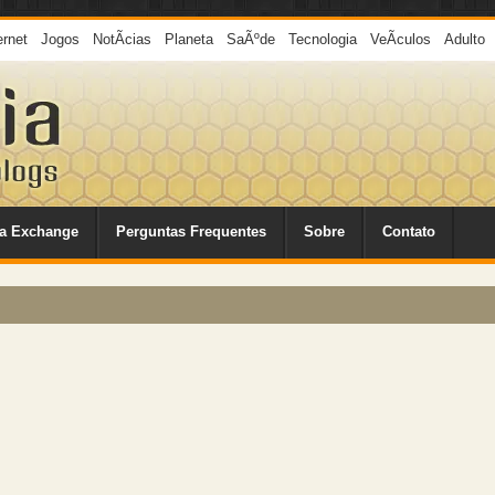
ernet
Jogos
NotÃ­cias
Planeta
SaÃºde
Tecnologia
VeÃ­culos
Adulto
a Exchange
Perguntas Frequentes
Sobre
Contato