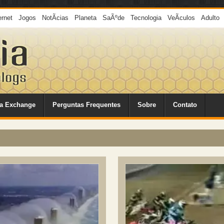
ernet
Jogos
NotÃ­cias
Planeta
SaÃºde
Tecnologia
VeÃ­culos
Adulto
a Exchange
Perguntas Frequentes
Sobre
Contato