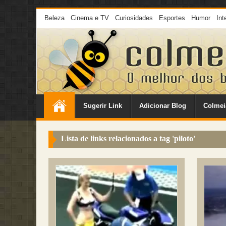
Beleza
Cinema e TV
Curiosidades
Esportes
Humor
Int
Sugerir Link
Adicionar Blog
Colmei
Lista de links relacionados a tag '
piloto
'