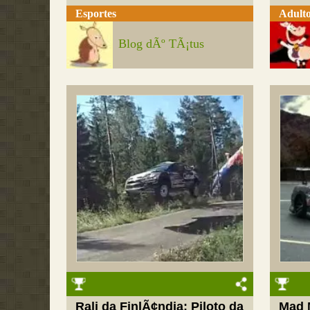
Esportes
Adult
Blog dÃº TÃ¡tus
Rali da FinlÃ¢ndia: Piloto da
Mad 