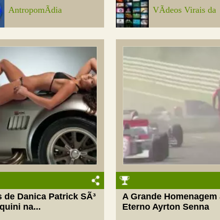
AntropomÃ­dia
VÃ­deos Virais da
 de Danica Patrick SÃ³
A Grande Homenagem 
quini na...
Eterno Ayrton Senna