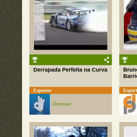
Derrapada Perfeita na Curva
Brun
Barri
Esportes
Esport
Danosse