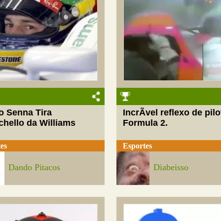
o Senna Tira
IncrÃ­vel reflexo de pil
chello da Williams
Formula 2.
es
Esportes
Dando Pitacos
Diabeisso