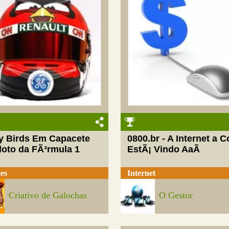
y Birds Em Capacete
0800.br - A Internet a C
loto da FÃ³rmula 1
EstÃ¡ Vindo AaÃ­
es
Internet
Criativo de Galochas
O Gestor