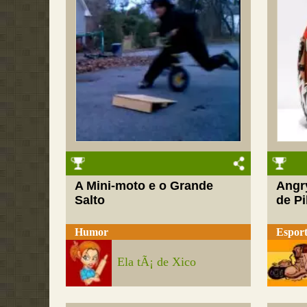
A Mini-moto e o Grande
Angr
Salto
de Pi
Humor
Esport
Ela tÃ¡ de Xico