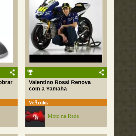
obrar
Valentino Rossi Renova
com a Yamaha
VeÃ­culos
Moto na Rede