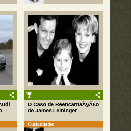
Audi
O Caso de ReencarnaÃ§Ã£o
o
de James Leininger
Curiosidades