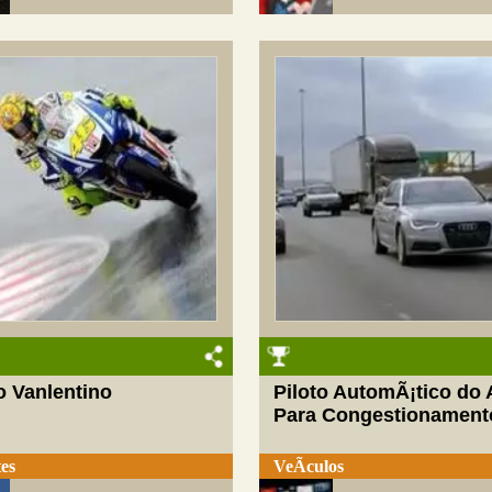
o Vanlentino
Piloto AutomÃ¡tico do 
Para Congestionament
es
VeÃ­culos