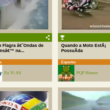
o Flagra â€˜Ondas de
Quando a Moto EstÃ¡
nsâ€™ na...
PossuÃ­da
a
Esportes
Eu Vi Ali
PQP Humor