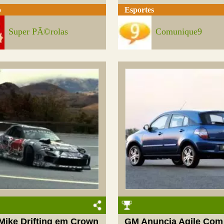
o
Esportes
Super PÃ©rolas
Comunique9
Mike Drifting em Crown
GM Anuncia Agile Com