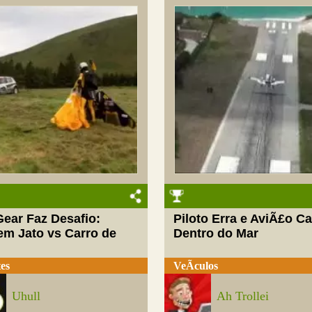
Gear Faz Desafio:
Piloto Erra e AviÃ£o Ca
m Jato vs Carro de
Dentro do Mar
es
VeÃ­culos
Uhull
Ah Trollei