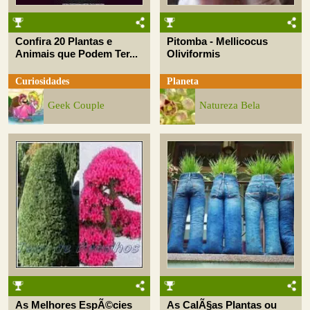
Confira 20 Plantas e
Pitomba - Mellicocus
Animais que Podem Ter...
Oliviformis
Curiosidades
Planeta
Geek Couple
Natureza Bela
As Melhores EspÃ©cies
As CalÃ§as Plantas ou