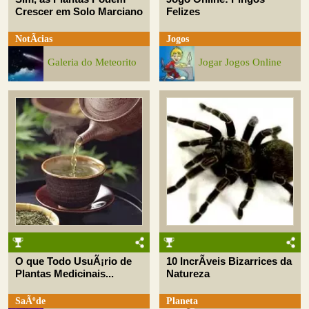
Crescer em Solo Marciano
Felizes
NotÃ­cias
Jogos
Galeria do Meteorito
Jogar Jogos Online
O que Todo UsuÃ¡rio de
10 IncrÃ­veis Bizarrices da
Plantas Medicinais...
Natureza
SaÃºde
Planeta