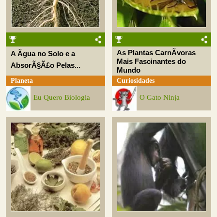
As Plantas CarnÃ­voras
A Ãgua no Solo e a
Mais Fascinantes do
AbsorÃ§Ã£o Pelas...
Mundo
Planeta
Curiosidades
Eu Quero Biologia
O Gato Ninja