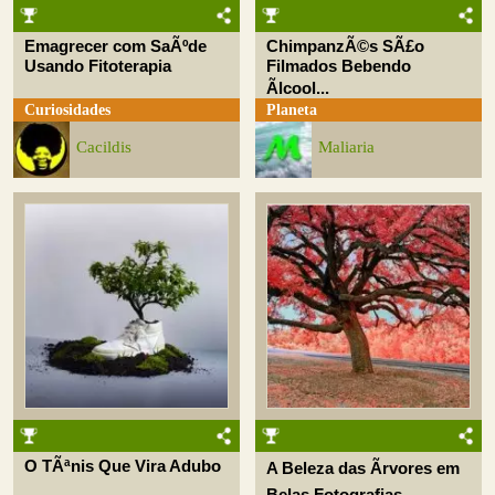
Emagrecer com SaÃºde
ChimpanzÃ©s SÃ£o
Usando Fitoterapia
Filmados Bebendo
Ãlcool...
Curiosidades
Planeta
Cacildis
Maliaria
O TÃªnis Que Vira Adubo
A Beleza das Ãrvores em
Belas Fotografias