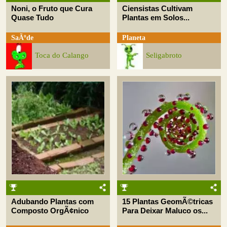
Noni, o Fruto que Cura
Ciensistas Cultivam
Quase Tudo
Plantas em Solos...
SaÃºde
Planeta
Toca do Calango
Seligabroto
Adubando Plantas com
15 Plantas GeomÃ©tricas
Composto OrgÃ¢nico
Para Deixar Maluco os...