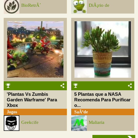
BioRetrÃ´
DiÃ¡rio de
'Plantas Vs Zumbis
5 Plantas que a NASA
Garden Warframe' Para
Recomenda Para Purificar
Xbox
o...
Jogos
SaÃºde
Geekcife
Maliaria