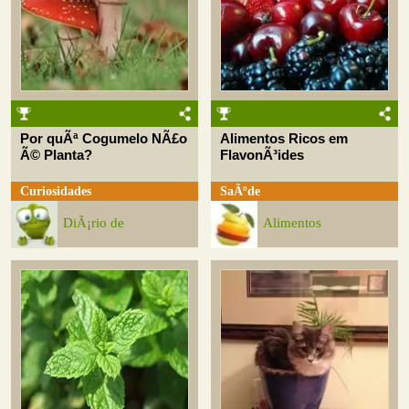
Por quÃª Cogumelo NÃ£o
Alimentos Ricos em
Ã© Planta?
FlavonÃ³ides
Curiosidades
SaÃºde
DiÃ¡rio de
Alimentos