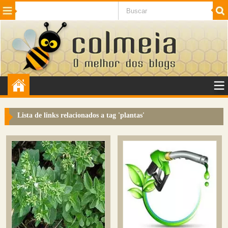
Beleza
Cinema e TV
Curiosidades
Esportes
Humor
Internet
Jogos
NotÃ­cias
Planeta
SaÃºde
Tecnologia
VeÃ­culos
Adulto
Sugerir Link
Lista de links relacionados a tag '
plantas
'
Adicionar Blog
Colmeia Exchange
Perguntas Frequentes
Sobre
Contato