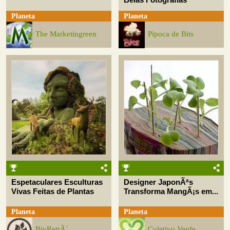
Planeta
Planeta
The Marketingreen
Pipoca de Bits
Espetaculares Esculturas
Designer JaponÃªs
Vivas Feitas de Plantas
Transforma MangÃ¡s em...
Planeta
Planeta
BioRetrÃ´
Coletivo Verde