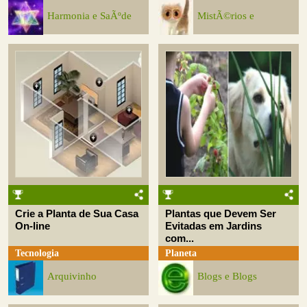
Harmonia e SaÃºde
MistÃ©rios e
Crie a Planta de Sua Casa
Plantas que Devem Ser
On-line
Evitadas em Jardins
com...
Tecnologia
Planeta
Arquivinho
Blogs e Blogs