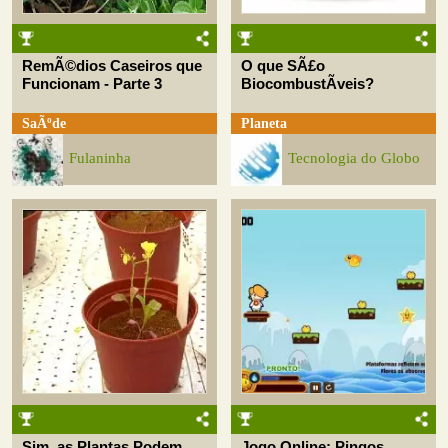
RemÃ©dios Caseiros que
O que SÃ£o
Funcionam - Parte 3
BiocombustÃ­veis?
SaÃºde
Planeta
Fulaninha
Tecnologia do Globo
Sim, as Plantas Podem
Jogo Online: Pingos