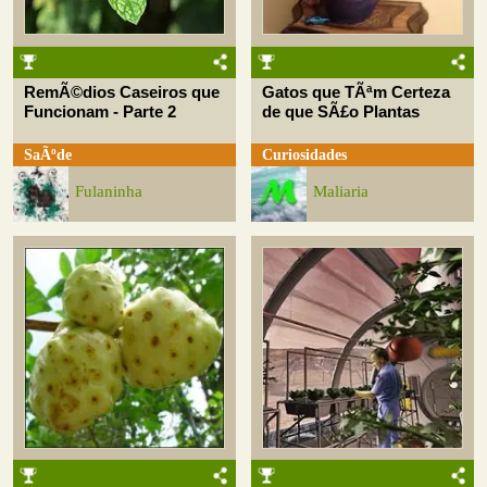
RemÃ©dios Caseiros que
Gatos que TÃªm Certeza
Funcionam - Parte 2
de que SÃ£o Plantas
SaÃºde
Curiosidades
Fulaninha
Maliaria