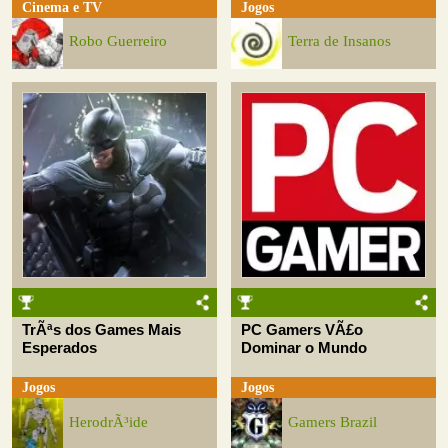
Cinema e TV
Jogos
Robo Guerreiro
Terra de Insanos
TrÃªs dos Games Mais
PC Gamers VÃ£o
Esperados
Dominar o Mundo
Jogos
Jogos
HerodrÃ³ide
Gamers Brazil