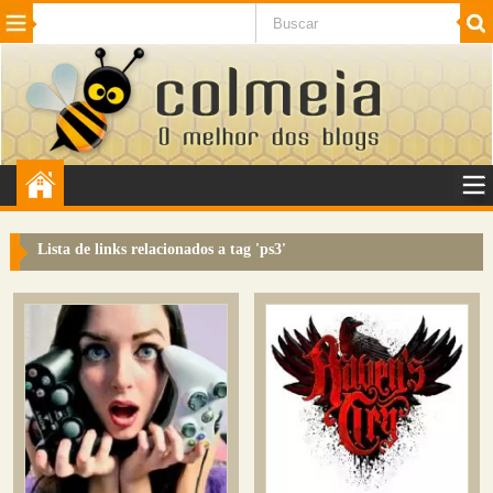
Beleza
Cinema e TV
Curiosidades
Esportes
Humor
Internet
Jogos
NotÃ­cias
Planeta
SaÃºde
Tecnologia
VeÃ­culos
Adulto
Sugerir Link
Lista de links relacionados a tag '
ps3
'
Adicionar Blog
Colmeia Exchange
Perguntas Frequentes
Sobre
Contato