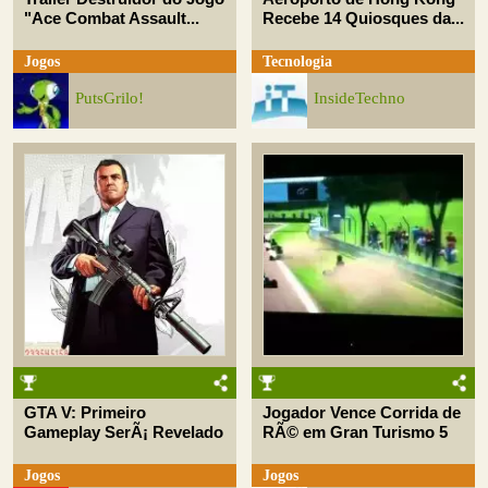
"Ace Combat Assault...
Recebe 14 Quiosques da...
Jogos
Tecnologia
PutsGrilo!
InsideTechno
GTA V: Primeiro
Jogador Vence Corrida de
Gameplay SerÃ¡ Revelado
RÃ© em Gran Turismo 5
Jogos
Jogos