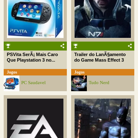
PSVita SerÃ¡ Mais Caro
Trailer do LanÃ§amento
Que Playstation 3 no...
do Game Mass Effect 3
Jogos
Jogos
PC Saudavel
Tudo Nerd