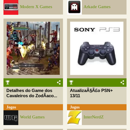
Modern X Games
Arkade Games
Detalhes do Game dos
AtualizaÃ§Ã£o PSN+
Cavaleiros do ZodÃ­aco...
13/11
Jogos
Jogos
World Games
InterNerdZ