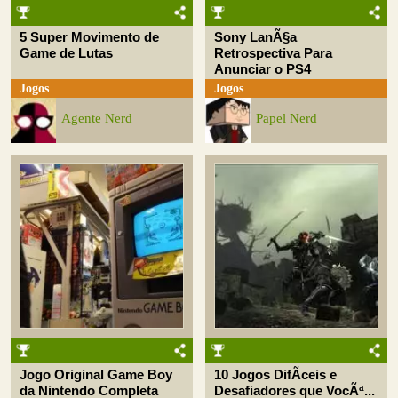
5 Super Movimento de
Sony LanÃ§a
Game de Lutas
Retrospectiva Para
Anunciar o PS4
Jogos
Jogos
Agente Nerd
Papel Nerd
Jogo Original Game Boy
10 Jogos DifÃ­ceis e
da Nintendo Completa
Desafiadores que VocÃª...