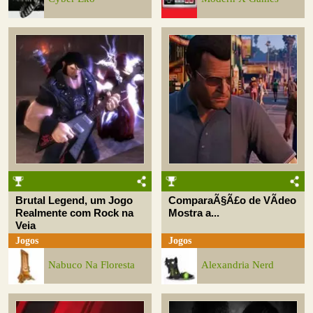
Brutal Legend, um Jogo
ComparaÃ§Ã£o de VÃ­deo
Realmente com Rock na
Mostra a...
Veia
Jogos
Jogos
Nabuco Na Floresta
Alexandria Nerd