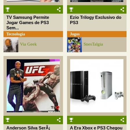
TV Samsung Permite
Ezio Trilogy Exclusivo do
Jogar Games de PS3
PS3
Sem...
Tecnologia
Jogos
Via Geek
SnesTalgia
Anderson Silva SerÃ¡
A Era Xbox e PS3 Chegou