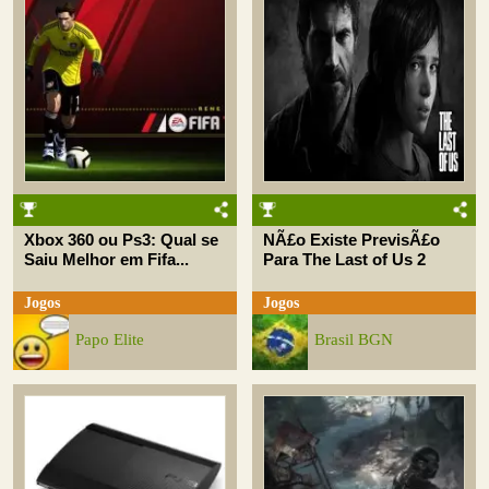
Xbox 360 ou Ps3: Qual se
NÃ£o Existe PrevisÃ£o
Saiu Melhor em Fifa...
Para The Last of Us 2
Jogos
Jogos
Papo Elite
Brasil BGN