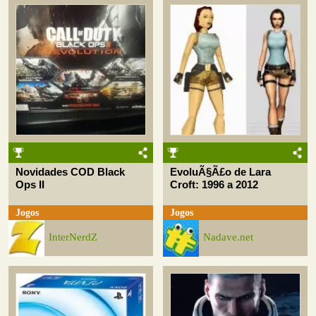
Novidades COD Black
EvoluÃ§Ã£o de Lara
Ops II
Croft: 1996 a 2012
Jogos
Jogos
InterNerdZ
Nadave.net