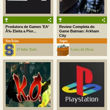
Produtora de Games 'EA'
Review Completa do
Ã‰ Eleita a Pior...
Game Batman: Arkham
City
NotÃ­cias
Jogos
O Sabe Tudo
Caixa de Dicas