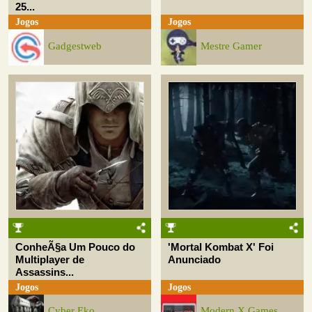
25...
Jogos
Jogos
Gadgestweb
Mestre Gamer
ConheÃ§a Um Pouco do
'Mortal Kombat X' Foi
Multiplayer de
Anunciado
Assassins...
Jogos
Jogos
Cyber Eko
Modern X Games