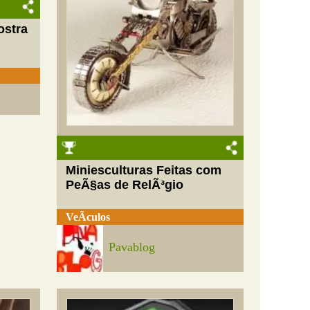
ostra
Miniesculturas Feitas com
PeÃ§as de RelÃ³gio
VeÃ­culos
Pavablog