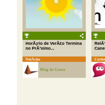
HorÃ¡rio de VerÃ£o Termina
RelÃ
no PrÃ³ximo...
Cane
NotÃ­cias
Curios
Blog do Guara