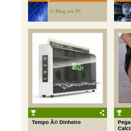
O Blog seu PC
Tempo Ã© Dinheiro
Pega
Calc