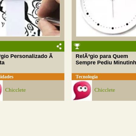
³gio Personalizado Ã
RelÃ³gio para Quem
ta
Sempre Pediu Minutinh
idades
Tecnologia
Chicclete
Chicclete