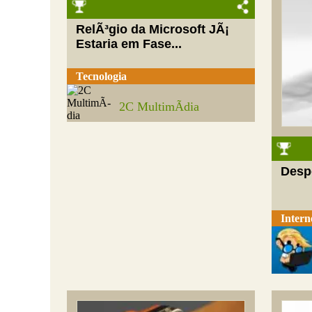
RelÃ³gio da Microsoft JÃ¡
Estaria em Fase...
Tecnologia
2C MultimÃ­dia
Desp
Intern