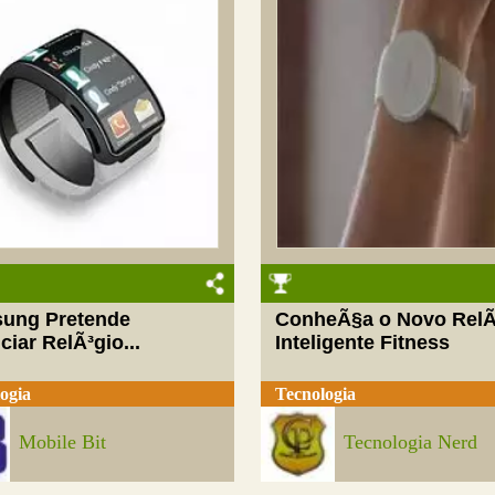
ung Pretende
ConheÃ§a o Novo RelÃ
iar RelÃ³gio...
Inteligente Fitness
ogia
Tecnologia
Mobile Bit
Tecnologia Nerd