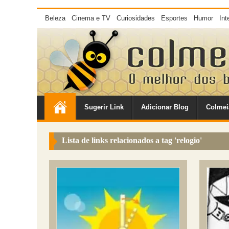
Beleza
Cinema e TV
Curiosidades
Esportes
Humor
Int
Sugerir Link
Adicionar Blog
Colmei
Lista de links relacionados a tag '
relogio
'