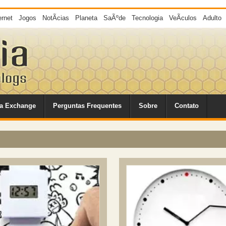
ernet
Jogos
NotÃ­cias
Planeta
SaÃºde
Tecnologia
VeÃ­culos
Adulto
a Exchange
Perguntas Frequentes
Sobre
Contato