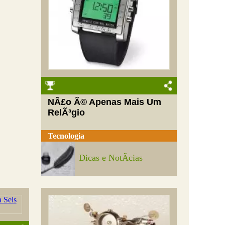
NÃ£o Ã© Apenas Mais Um
RelÃ³gio
Tecnologia
Dicas e NotÃ­cias