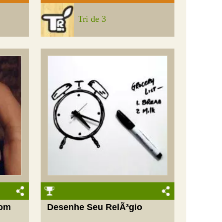
Tri de 3
com
Desenhe Seu RelÃ³gio