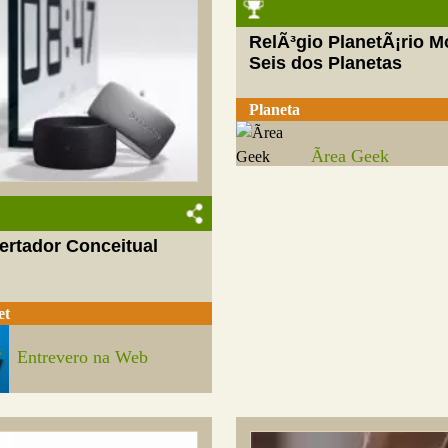
RelÃ³gio PlanetÃ¡rio M
Seis dos Planetas
Planeta
Ãrea Geek
ertador Conceitual
et
Entrevero na Web