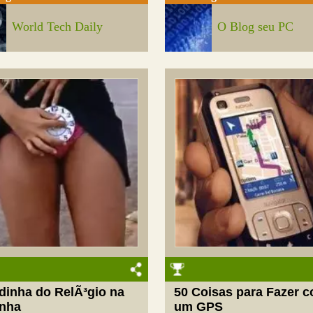
World Tech Daily
O Blog seu PC
dinha do RelÃ³gio na
50 Coisas para Fazer 
inha
um GPS