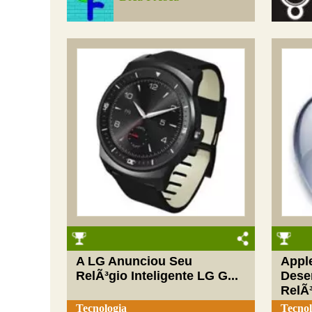
A LG Anunciou Seu
Apple
RelÃ³gio Inteligente LG G...
Dese
RelÃ³
Tecnologia
Tecnol