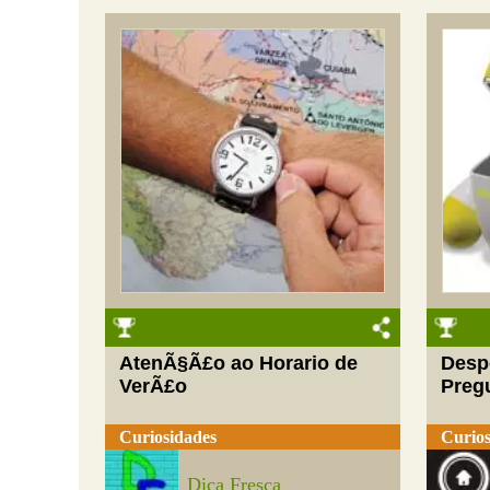
AtenÃ§Ã£o ao Horario de
Desp
VerÃ£o
Preg
Curiosidades
Curios
Dica Fresca