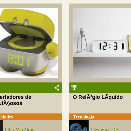
ertadores de
O RelÃ³gio LÃ­quido
uiÃ§osos
idades
Tecnologia
ObraVipBlogs
Designer GH