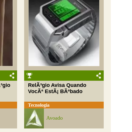
³gio
RelÃ³gio Avisa Quando
VocÃª EstÃ¡ BÃªbado
Tecnologia
Avoado