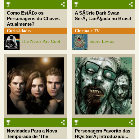
Como EstÃ£o os
A SÃ©rie Dark Swan
Personagens do Chaves
SerÃ¡ LanÃ§ada no Brasil
Atualmente?
Curiosidades
Cinema e TV
The Nerds Are Cool
Sobre Livros
Novidades Para a Nova
Personagem Favorito das
Temporada de 'The
HQs SerÃ¡ Introduzido...