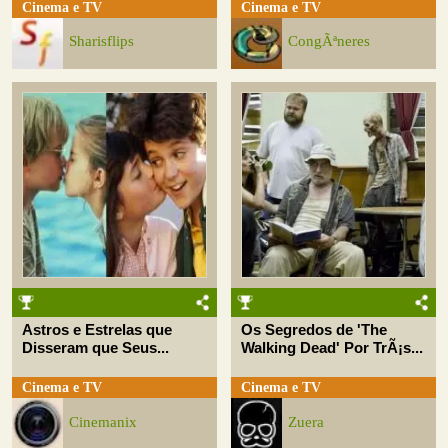
Cinema e TV
Cinema e TV
Sharisflips
CongÃªneres
Astros e Estrelas que
Os Segredos de 'The
Disseram que Seus...
Walking Dead' Por TrÃ¡s...
Cinema e TV
Cinema e TV
Cinemanix
Zuera