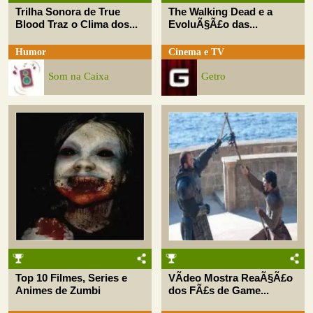
Trilha Sonora de True
The Walking Dead e a
Blood Traz o Clima dos...
EvoluÃ§Ã£o das...
Humor
Cinema e TV
Som na Caixa
Getro
Top 10 Filmes, Series e
VÃ­deo Mostra ReaÃ§Ã£o
Animes de Zumbi
dos FÃ£s de Game...