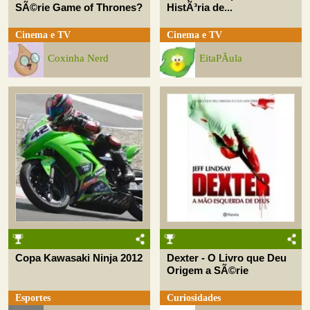
SÃ©rie Game of Thrones?
HistÃ³ria de...
Cinema e TV
Cinema e TV
Coxinha Nerd
EitaPÃ­ula
Copa Kawasaki Ninja 2012
Dexter - O Livro que Deu
Origem a SÃ©rie
Esportes
Curiosidades