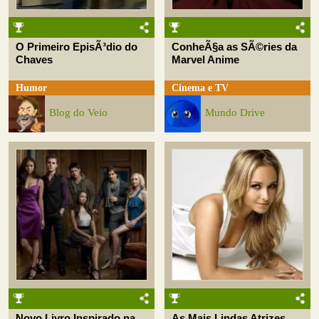
O Primeiro EpisÃ³dio do
ConheÃ§a as SÃ©ries da
Chaves
Marvel Anime
Humor
Cinema e TV
Blog do Veio
Mundo Drive
Novo Livro Inspirado na
As Mais Lindas Atrizes