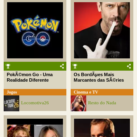
PokÃ©mon Go - Uma
Os BordÃµes Mais
Realidade Diferente
Marcantes das SÃ©ries
Jogos
Cinema e TV
Locomotiva26
Resto do Nada