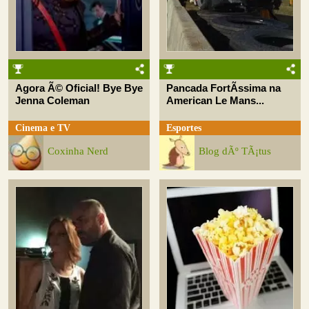
Agora Ã© Oficial! Bye Bye
Pancada FortÃ­ssima na
Jenna Coleman
American Le Mans...
Cinema e TV
Esportes
Coxinha Nerd
Blog dÃº TÃ¡tus