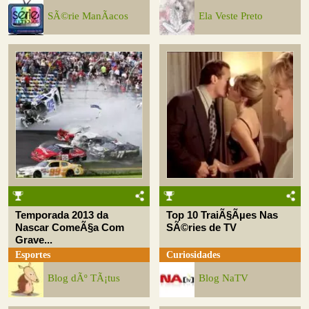
SÃ©rie ManÃ­acos
Ela Veste Preto
Temporada 2013 da
Top 10 TraiÃ§Ãµes Nas
Nascar ComeÃ§a Com
SÃ©ries de TV
Grave...
Esportes
Curiosidades
Blog dÃº TÃ¡tus
Blog NaTV