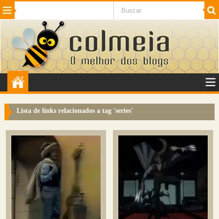
Beleza
Cinema e TV
Curiosidades
Esportes
Humor
Internet
Jogos
NotÃ­cias
Planeta
SaÃºde
Tecnologia
VeÃ­culos
Adulto
Sugerir Link
Lista de links relacionados a tag '
series
'
Adicionar Blog
Colmeia Exchange
Perguntas Frequentes
Sobre
Contato