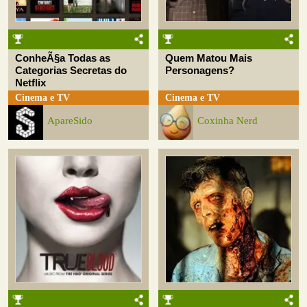
ConheÃ§a Todas as
Quem Matou Mais
Categorias Secretas do
Personagens?
Netflix
Cinema e TV
Cinema e TV
ApareSido
Coxinha Nerd