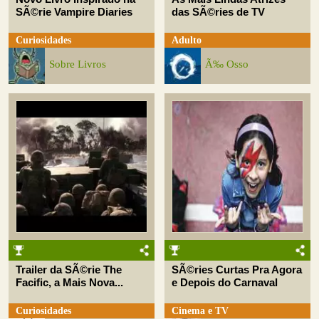
SÃ©rie Vampire Diaries
das SÃ©ries de TV
Curiosidades
Adulto
Sobre Livros
Ã‰ Osso
Trailer da SÃ©rie The
SÃ©ries Curtas Pra Agora
Facific, a Mais Nova...
e Depois do Carnaval
Curiosidades
Cinema e TV