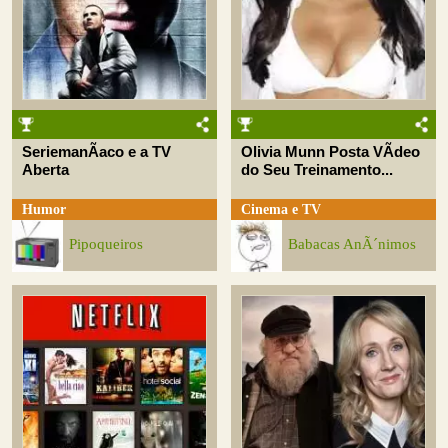
SeriemanÃ­aco e a TV
Olivia Munn Posta VÃ­deo
Aberta
do Seu Treinamento...
Humor
Cinema e TV
Pipoqueiros
Babacas AnÃ´nimos