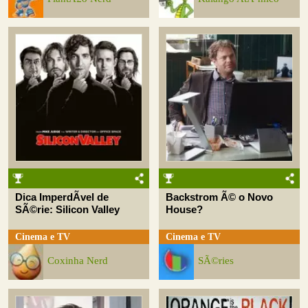
Dica ImperdÃ­vel de
Backstrom Ã© o Novo
SÃ©rie: Silicon Valley
House?
Cinema e TV
Cinema e TV
Coxinha Nerd
SÃ©ries