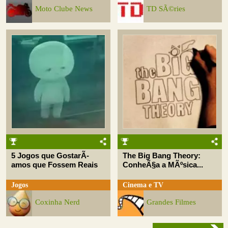
Moto Clube News
TD SÃ©ries
5 Jogos que GostarÃ­
The Big Bang Theory:
amos que Fossem Reais
ConheÃ§a a MÃºsica...
Jogos
Cinema e TV
Coxinha Nerd
Grandes Filmes