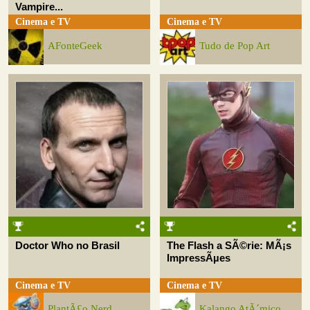
Vampire...
Cinema e TV
Cinema e TV
AFonteGeek
Tudo de Pop Art
Doctor Who no Brasil
The Flash a SÃ©rie: MÃ¡s
ImpressÃµes
Cinema e TV
Cinema e TV
PlantÃ£o Nerd
Kalango AtÃ´mico