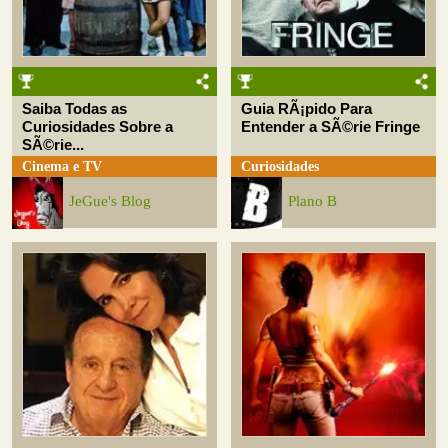
Saiba Todas as
Guia RÃ¡pido Para
Curiosidades Sobre a
Entender a SÃ©rie Fringe
SÃ©rie...
Cinema e TV
Curiosidades
JeGue's Blog
Plano B