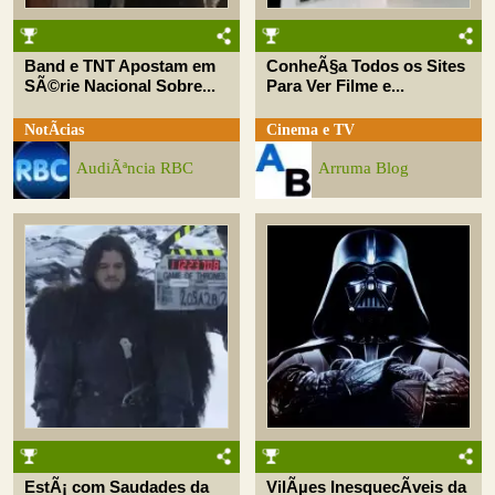
Band e TNT Apostam em
ConheÃ§a Todos os Sites
SÃ©rie Nacional Sobre...
Para Ver Filme e...
NotÃ­cias
Cinema e TV
AudiÃªncia RBC
Arruma Blog
EstÃ¡ com Saudades da
VilÃµes InesquecÃ­veis da