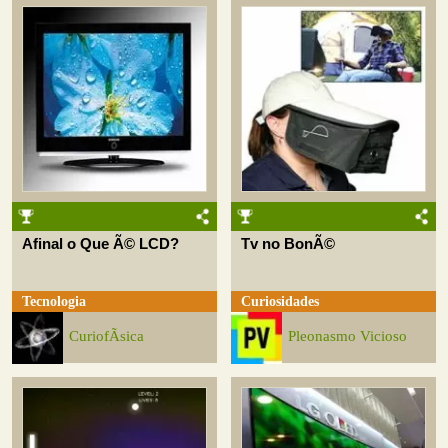
Afinal o Que Ã© LCD?
Tv no BonÃ©
Tecnologia
Curiosidades
CuriofÃ­sica
Pleonasmo Vicioso