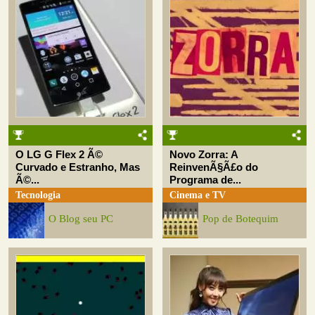
O LG G Flex 2 Ã©
Novo Zorra: A
Curvado e Estranho, Mas
ReinvenÃ§Ã£o do
Ã©...
Programa de...
Tecnologia
Cinema e TV
O Blog seu PC
Pop de Botequim