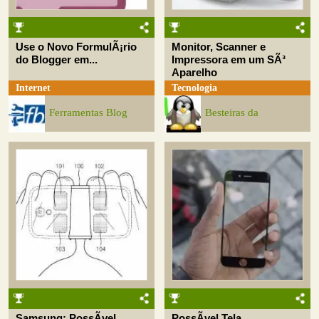
Use o Novo FormulÃ¡rio
Monitor, Scanner e
do Blogger em...
Impressora em um SÃ³
Aparelho
Internet
Tecnologia
Ferramentas Blog
Besteiras da
Samsung: PossÃ­vel
PossÃ­vel Tela