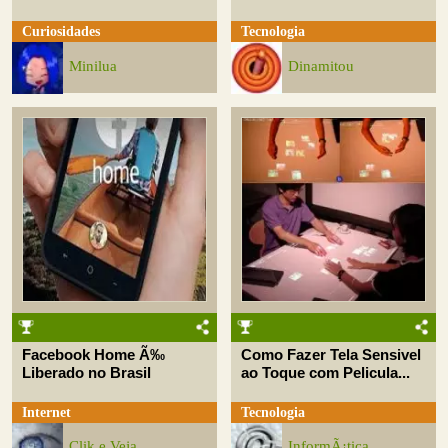
Curiosidades
Tecnologia
Minilua
Dinamitou
Facebook Home Ã‰
Como Fazer Tela Sensivel
Liberado no Brasil
ao Toque com Pelicula...
Internet
Tecnologia
Clik e Veja
InformÃ¡tica