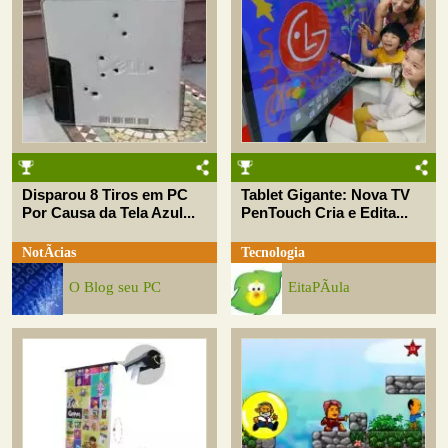
Disparou 8 Tiros em PC
Tablet Gigante: Nova TV
Por Causa da Tela Azul...
PenTouch Cria e Edita...
NotÃ­cias
Tecnologia
O Blog seu PC
EitaPÃ­ula