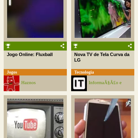
Jogo Online: Fluxball
Nova TV de Tela Curva da
LG
Jogos
Tecnologia
Haznos
InformaÃ§Ã£o e