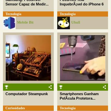
Sensor Capaz de Medir...
InquebrÃ¡vel do iPhone 6
Tecnologia
Tecnologia
Mobile Bit
Uhull
Computador Steampunk
Smartphones Ganham
PelÃ­cula Protetora...
Curiosidades
Tecnologia