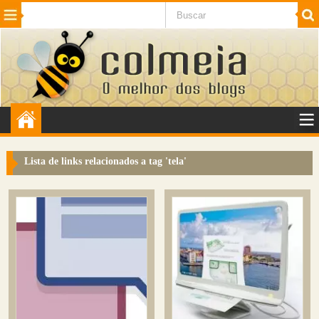
Beleza
Cinema e TV
Curiosidades
Esportes
Humor
Internet
Jogos
NotÃ­cias
Planeta
SaÃºde
Tecnologia
VeÃ­culos
Adulto
Sugerir Link
Lista de links relacionados a tag '
tela
'
Adicionar Blog
Colmeia Exchange
Perguntas Frequentes
Sobre
Contato