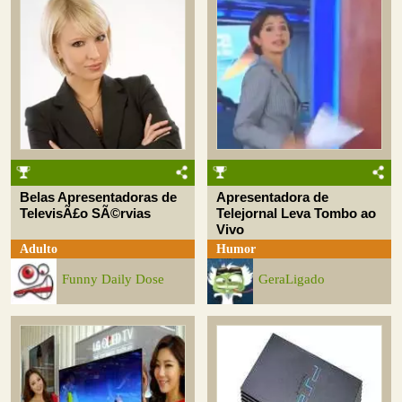
Belas Apresentadoras de
Apresentadora de
TelevisÃ£o SÃ©rvias
Telejornal Leva Tombo ao
Vivo
Adulto
Humor
Funny Daily Dose
GeraLigado