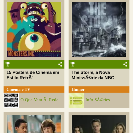
15 Posters de Cinema em
The Storm, a Nova
Estilo RetrÃ´
MinissÃ©rie da NBC
Cinema e TV
Humor
O Que Vem Ã Rede
Info SÃ©ries