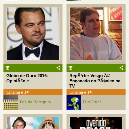
Globo de Ouro 2016:
RepÃ³rter Vesgo Ã©
OpiniÃ£o e...
Enganado no PÃ¢nico na
TV
Cinema e TV
Cinema e TV
Pop de Botequim
PutsGrilo!