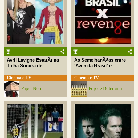
Avril Lavigne EstarÃ¡ na
As SemelhanÃ§as entre
Trilha Sonora de...
'Avenida Brasil' e...
Cinema e TV
Cinema e TV
Papel Nerd
Pop de Botequim