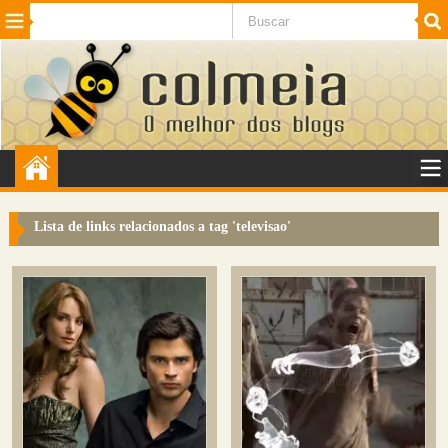
Beleza
Cinema e TV
Curiosidades
Esportes
Humor
Internet
Jogos
NotÃ­cias
Planeta
SaÃºde
Tecnologia
VeÃ­culos
Adulto
Sugerir Link
Lista de links relacionados a tag '
televisao
'
Adicionar Blog
Colmeia Exchange
Perguntas Frequentes
Sobre
Contato