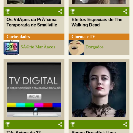
Os VilÃµes da PrÃ³xima
Efeitos Especiais de The
Temporada de Smallville
Walking Dead
Curiosidades
Cinema e TV
SÃ©rie ManÃ­acos
Dorgados
TVs Acima de 32
Penny Dreadful: Uma