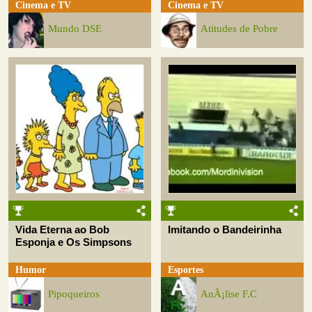
Cinema e TV
Cinema e TV
Mundo DSE
Atitudes de Pobre
Vida Eterna ao Bob
Imitando o Bandeirinha
Esponja e Os Simpsons
Humor
Esportes
Pipoqueiros
AnÃ¡lise F.C