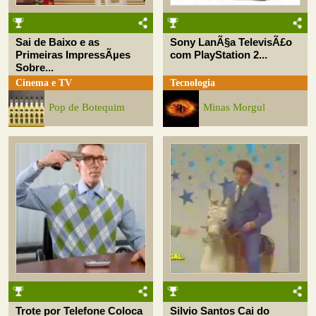
Sai de Baixo e as
Sony LanÃ§a TelevisÃ£o
Primeiras ImpressÃµes
com PlayStation 2...
Sobre...
Cinema e TV
Tecnologia
Pop de Botequim
Minas Morgul
Trote por Telefone Coloca
Silvio Santos Cai do