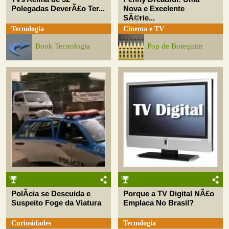
Polegadas DeverÃ£o Ter...
Nova e Excelente
SÃ©rie...
Tecnologia
Cinema e TV
Book Tecnologia
Pop de Botequim
PolÃ­cia se Descuida e
Porque a TV Digital NÃ£o
Suspeito Foge da Viatura
Emplaca No Brasil?
Curiosidades
Tecnologia