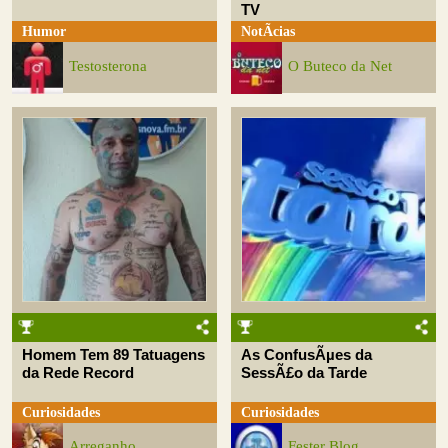
TV
Humor
NotÃ­cias
Testosterona
O Buteco da Net
Homem Tem 89 Tatuagens
As ConfusÃµes da
da Rede Record
SessÃ£o da Tarde
Curiosidades
Curiosidades
Arreganho
Fester Blog