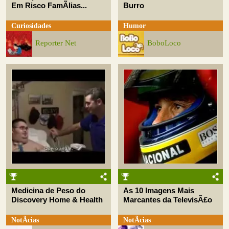
Em Risco FamÃ­lias...
Burro
Curiosidades
Humor
Reporter Net
BoboLoco
Medicina de Peso do
As 10 Imagens Mais
Discovery Home & Health
Marcantes da TelevisÃ£o
NotÃ­cias
NotÃ­cias