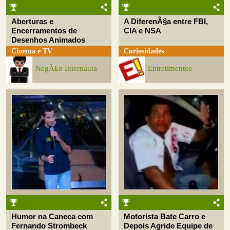
Aberturas e
A DiferenÃ§a entre FBI,
Encerramentos de
CIA e NSA
Desenhos Animados
Cinema e TV
Curiosidades
NegÃ£o Internauta
Entretimentos
Humor na Caneca com
Motorista Bate Carro e
Fernando Strombeck
Depois Agride Equipe de