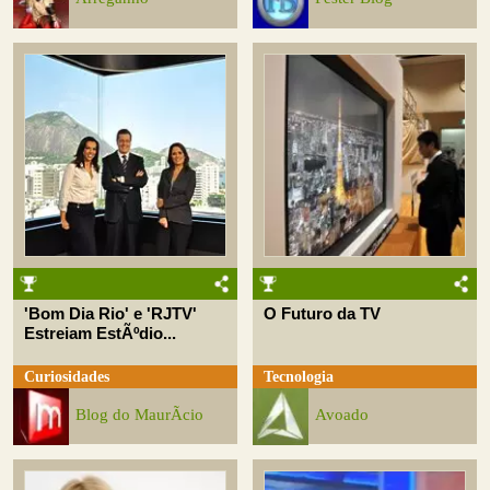
'Bom Dia Rio' e 'RJTV'
O Futuro da TV
Estreiam EstÃºdio...
Curiosidades
Tecnologia
Blog do MaurÃ­cio
Avoado