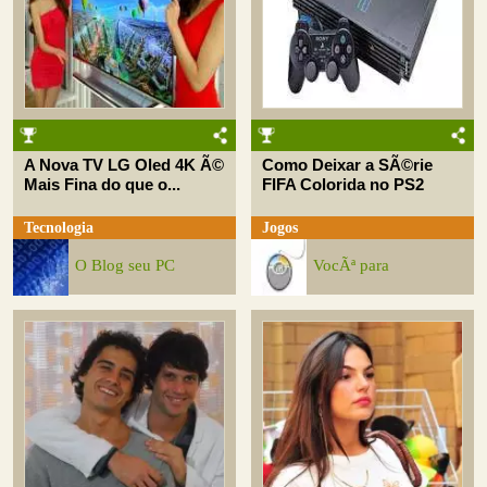
A Nova TV LG Oled 4K Ã©
Como Deixar a SÃ©rie
Mais Fina do que o...
FIFA Colorida no PS2
Tecnologia
Jogos
O Blog seu PC
VocÃª para