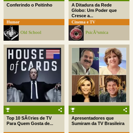
Conferindo o Peitinho
A Ditadura da Rede
Globo: Um Poder que
Cresce a...
Humor
Cinema e TV
Old School
PsicÃ³smica
Top 10 SÃ©ries de TV
Apresentadores que
Para Quem Gosta de...
Sumiram da TV Brasileira