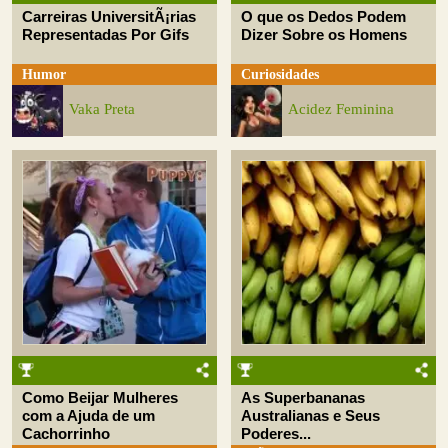
Carreiras UniversitÃ¡rias
O que os Dedos Podem
Representadas Por Gifs
Dizer Sobre os Homens
Humor
Curiosidades
Vaka Preta
Acidez Feminina
Como Beijar Mulheres
As Superbananas
com a Ajuda de um
Australianas e Seus
Cachorrinho
Poderes...