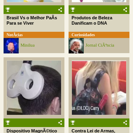
Brasil Vs o Melhor PaÃ­s
Produtos de Beleza
Para se Viver
Danificam o DNA
NotÃ­cias
Curiosidades
Minilua
Jornal CiÃªncia
Dispositivo MagnÃ©tico
Contra Lei de Armas,