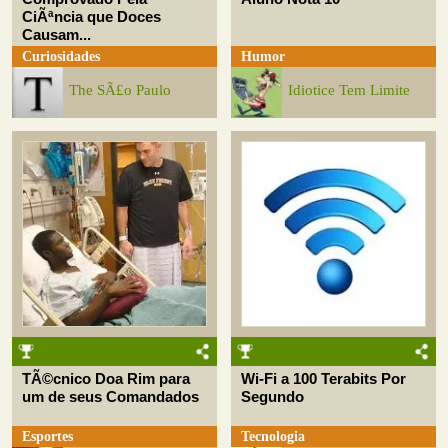
CiÃªncia que Doces
Causam...
Curiosidades
Humor
The SÃ£o Paulo
Idiotice Tem Limite
TÃ©cnico Doa Rim para
Wi-Fi a 100 Terabits Por
um de seus Comandados
Segundo
Esportes
Tecnologia