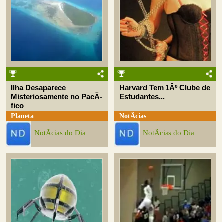
Ilha Desaparece
Harvard Tem 1Âº Clube de
Misteriosamente no PacÃ­
Estudantes...
fico
Planeta
NotÃ­cias
NotÃ­cias do Dia
NotÃ­cias do Dia