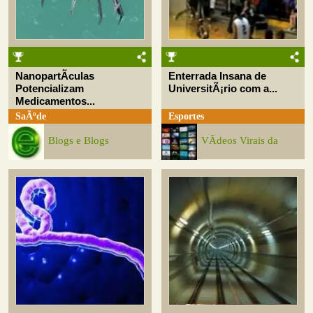
NanopartÃ­culas
Enterrada Insana de
Potencializam
UniversitÃ¡rio com a...
Medicamentos...
SaÃºde
Esportes
Blogs e Blogs
VÃ­deos Virais da