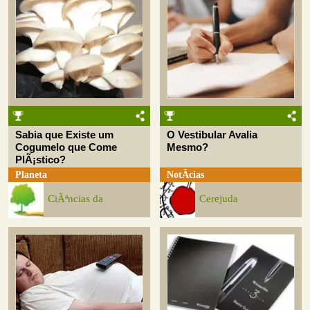
Sabia que Existe um
O Vestibular Avalia
Cogumelo que Come
Mesmo?
PlÃ¡stico?
Planeta
NotÃ­cias
CiÃªncias da
Cerejuda