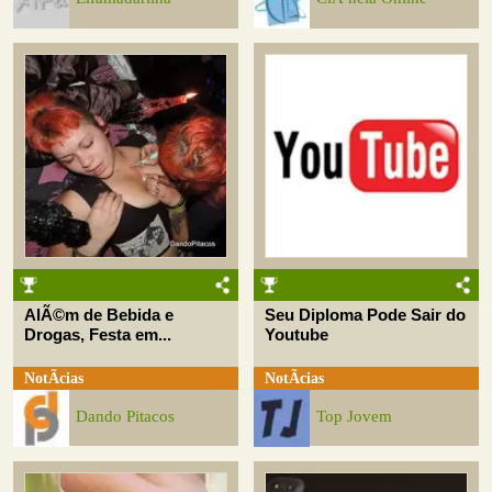
AlÃ©m de Bebida e
Seu Diploma Pode Sair do
Drogas, Festa em...
Youtube
NotÃ­cias
NotÃ­cias
Dando Pitacos
Top Jovem