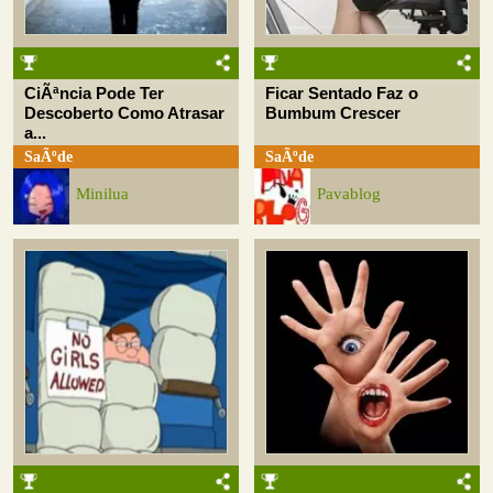
CiÃªncia Pode Ter
Ficar Sentado Faz o
Descoberto Como Atrasar
Bumbum Crescer
a...
SaÃºde
SaÃºde
Minilua
Pavablog