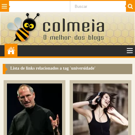
Beleza
Cinema e TV
Curiosidades
Esportes
Humor
Internet
Jogos
NotÃ­cias
Planeta
SaÃºde
Tecnologia
VeÃ­culos
Adulto
Sugerir Link
Lista de links relacionados a tag '
universidade
'
Adicionar Blog
Colmeia Exchange
Perguntas Frequentes
Sobre
Contato