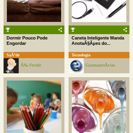
Dormir Pouco Pode
Caneta Inteligente Manda
Engordar
AnotaÃ§Ãµes do...
SaÃºde
Tecnologia
Ã‰ Froide
GuamanotÃ­cias