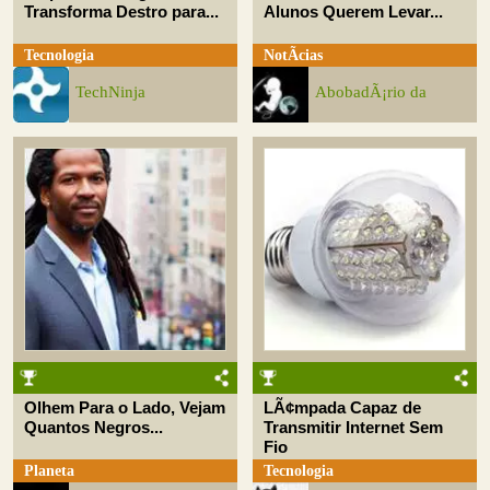
Transforma Destro para...
Alunos Querem Levar...
Tecnologia
NotÃ­cias
TechNinja
AbobadÃ¡rio da
Olhem Para o Lado, Vejam
LÃ¢mpada Capaz de
Quantos Negros...
Transmitir Internet Sem
Fio
Planeta
Tecnologia