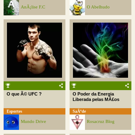
AnÃ¡lise F.C
O Abelhudo
O que Ã© UFC ?
O Poder da Energia
Liberada pelas MÃ£os
Esportes
SaÃºde
Mundo Drive
Rosacruz Blog