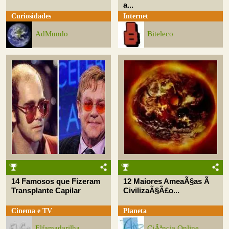
a...
Curiosidades
Internet
AdMundo
Biteleco
14 Famosos que Fizeram
12 Maiores AmeaÃ§as Ã
Transplante Capilar
CivilizaÃ§Ã£o...
Cinema e TV
Planeta
Elfamadarilha
CiÃªncia Online