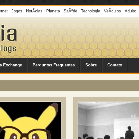
ernet
Jogos
NotÃ­cias
Planeta
SaÃºde
Tecnologia
VeÃ­culos
Adulto
a Exchange
Perguntas Frequentes
Sobre
Contato