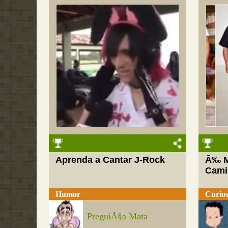
Aprenda a Cantar J-Rock
Ã‰ M
Cami
Humor
Curios
PreguiÃ§a Mata