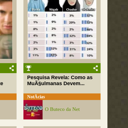
Pesquisa Revela: Como as
te
MuÃ§ulmanas Devem...
NotÃ­cias
O Buteco da Net