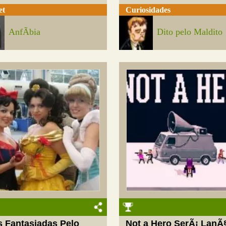
et
Curiosidades
AnfÃ­bia
Dito pelo Maldito
s Fantasiadas Pelo
Not a Hero SerÃ¡ LanÃ