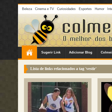
Beleza
Cinema e TV
Curiosidades
Esportes
Humor
Int
Sugerir Link
Adicionar Blog
Colmei
Lista de links relacionados a tag '
vestir
'