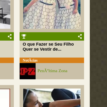
O que Fazer se Seu Filho
Quer se Vestir de...
NotÃ­cias
PenÃºltima Zona