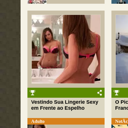
Vestindo Sua Lingerie Sexy
O Pic
em Frente ao Espelho
Fran
Adulto
NotÃ­c