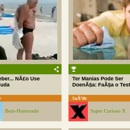
eber... NÃ£o Use
Ter Manias Pode Ser
uda
DoenÃ§a: FaÃ§a o Tes
r
SaÃºde
Bem-Humorado
Super Curioso X