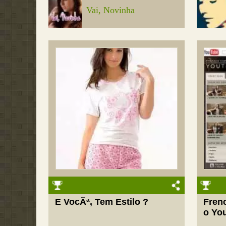
Vai, Novinha
E VocÃª, Tem Estilo ?
Fren
o Yo