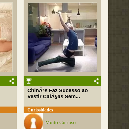
ChinÃªs Faz Sucesso ao
Vestir CalÃ§as Sem...
Curiosidades
Muito Curioso