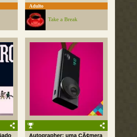
Adulto
Take a Break
§ado
Autographer: uma CÃ¢mera