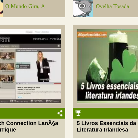
O Mundo Gira, A
Ovelha Tosada
ch Connection LanÃ§a
5 Livros Essenciais da
uTique
Literatura Irlandesa