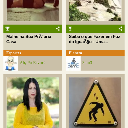
Malhe na Sua PrÃ³pria
Saiba o que Fazer em Foz
Casa
do IguaÃ§u - Uma...
Esportes
Planeta
Ah, Pu Favor!
3em3