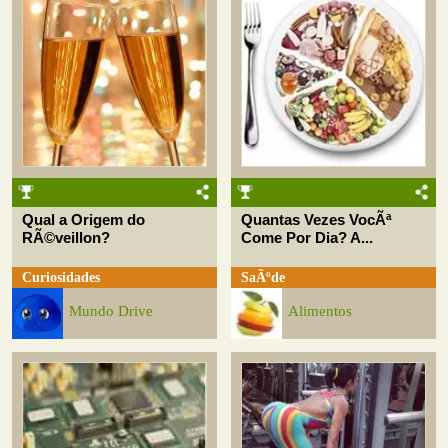
Qual a Origem do
Quantas Vezes VocÃª
RÃ©veillon?
Come Por Dia? A...
Curiosidades
SaÃºde
Mundo Drive
Alimentos