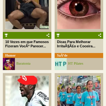
10 Vezes em que Famosos
Dicas Para Melhorar
Fizeram VocÃª Parecer...
IrritaÃ§Ã£o e Coceira...
Humor
SaÃºde
Baratonta
HT Pilates