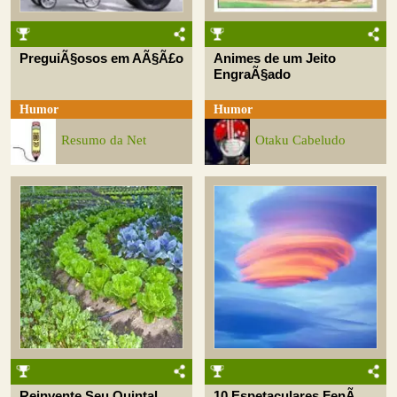
PreguiÃ§osos em AÃ§Ã£o
Animes de um Jeito
EngraÃ§ado
Humor
Humor
Resumo da Net
Otaku Cabeludo
Reinvente Seu Quintal
10 Espetaculares FenÃ