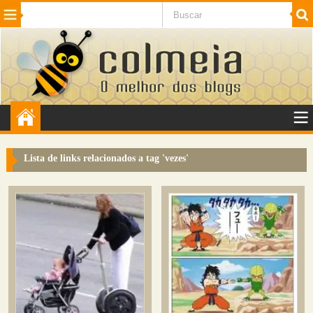
Beleza
Cinema e TV
Curiosidades
Esportes
Humor
Internet
Jogos
NotÃ­cias
Planeta
SaÃºde
Tecnologia
VeÃ­culos
Adulto
Sugerir Link
Lista de links relacionados a tag '
vezes
'
Adicionar Blog
Colmeia Exchange
Perguntas Frequentes
Sobre
Contato