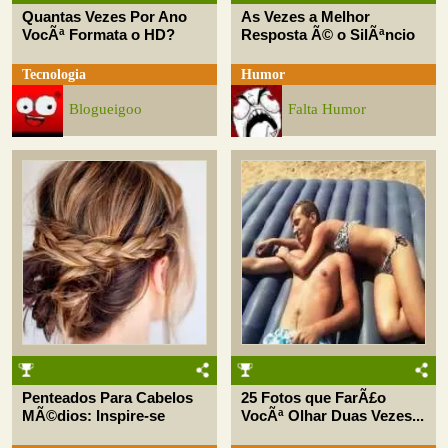
Quantas Vezes Por Ano
As Vezes a Melhor
VocÃª Formata o HD?
Resposta Ã© o SilÃªncio
Tecnologia
Humor
Blogueigoo
Falta Humor
Penteados Para Cabelos
25 Fotos que FarÃ£o
MÃ©dios: Inspire-se
VocÃª Olhar Duas Vezes...