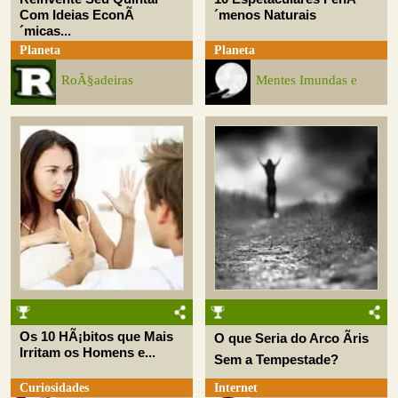
Com Ideias EconÃ
´menos Naturais
´micas...
Planeta
Planeta
RoÃ§adeiras
Mentes Imundas e
Os 10 HÃ¡bitos que Mais
O que Seria do Arco Ãris
Irritam os Homens e...
Sem a Tempestade?
Curiosidades
Internet