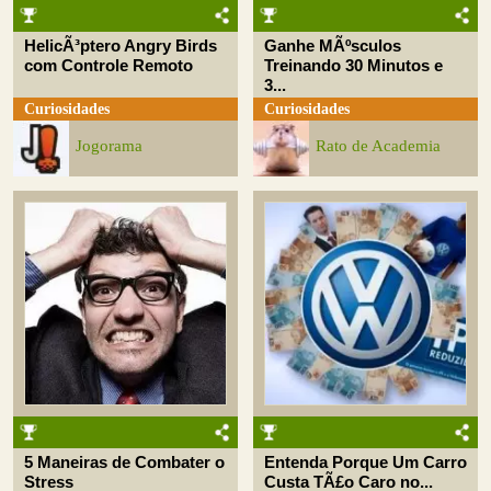
HelicÃ³ptero Angry Birds
Ganhe MÃºsculos
com Controle Remoto
Treinando 30 Minutos e
3...
Curiosidades
Curiosidades
Jogorama
Rato de Academia
5 Maneiras de Combater o
Entenda Porque Um Carro
Stress
Custa TÃ£o Caro no...