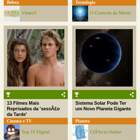
Beleza
Tecnologia
Vintee5
O Controle da Mente
13 Filmes Mais
Sistema Solar Pode Ter
Reprisados da 'sessÃ£o
um Novo Planeta Gigante
da Tarde'
Cinema e TV
Planeta
Top 10 Digital
CiÃªncia Online