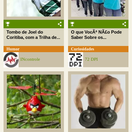
Tombo de Joel do
O que VocÃª NÃ£o Pode
Coritiba, com a Trilha de...
Saber Sobre os...
Humor
Curiosidades
INcontrole
72 DPI