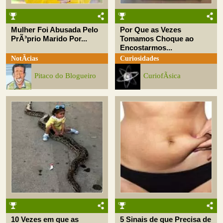
Mulher Foi Abusada Pelo
Por Que as Vezes
PrÃ³prio Marido Por...
Tomamos Choque ao
Encostarmos...
NotÃ­cias
Curiosidades
Pitaco do Blogueiro
CuriofÃ­sica
10 Vezes em que as
5 Sinais de que Precisa de