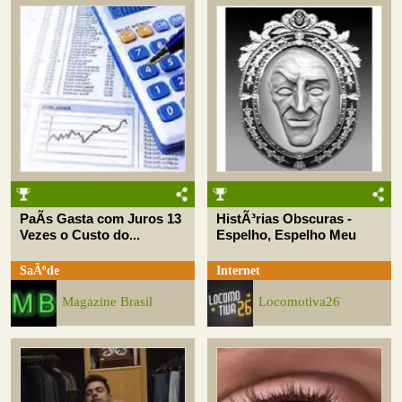
PaÃ­s Gasta com Juros 13
HistÃ³rias Obscuras -
Vezes o Custo do...
Espelho, Espelho Meu
SaÃºde
Internet
Magazine Brasil
Locomotiva26