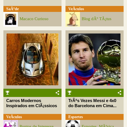
SaÃºde
VeÃ­culos
Macaco Curioso
Blog dÃº TÃ¡tus
Carros Modernos
TrÃªs Vezes Messi e 4x0
Inspirados em ClÃ¡ssicos
do Barcelona em Cima...
VeÃ­culos
Esportes
Pontos de Interesse
Esportes, MÃºsica,