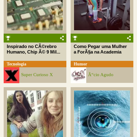
Inspirado no CÃ©rebro
Como Pegar uma Mulher
Humano, Chip Ã© 9 Mil...
a ForÃ§a na Academia
Tecnologia
Humor
Super Curioso X
Ã“cio Agudo