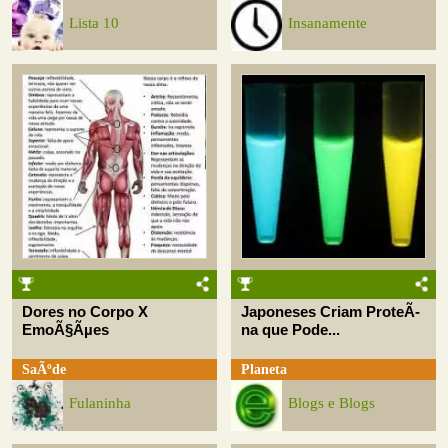
Lista 10
Insanamente
Dores no Corpo X
Japoneses Criam ProteÃ­
EmoÃ§Ãµes
na que Pode...
SaÃºde
Planeta
Fulaninha
Blogs e Blogs