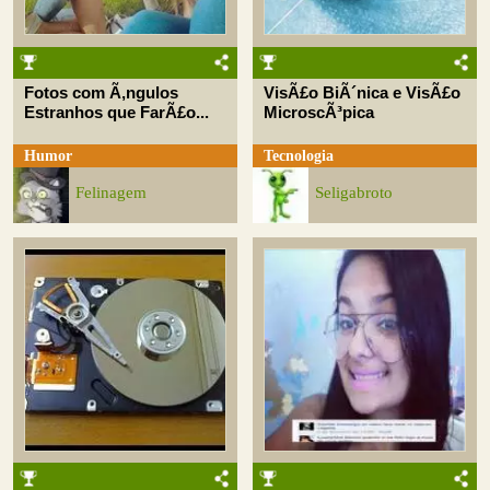
Fotos com Ã‚ngulos
VisÃ£o BiÃ´nica e VisÃ£o
Estranhos que FarÃ£o...
MicroscÃ³pica
Humor
Tecnologia
Felinagem
Seligabroto