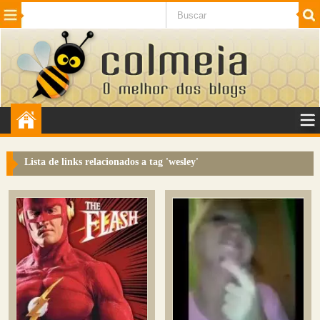
Beleza
Cinema e TV
Curiosidades
Esportes
Humor
Internet
Jogos
NotÃ­cias
Planeta
SaÃºde
Tecnologia
VeÃ­culos
Adulto
Sugerir Link
Lista de links relacionados a tag '
wesley
'
Adicionar Blog
Colmeia Exchange
Perguntas Frequentes
Sobre
Contato