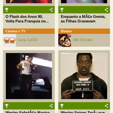
O Flash dos Anos 90,
Enquanto a MÃ£e Gemia,
Volta Para Franquia no...
as Filhas Gravavam
Cinema e TV
Humor
Geek CafÃ©
100 TÃ©dio
Wesley SafadÃ£o Mostra
Wesley Snipes TerÃ¡ que