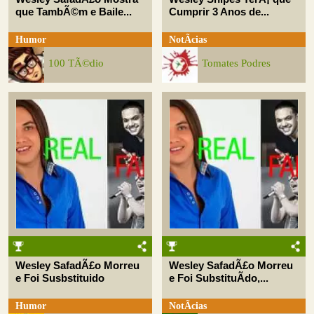
que TambÃ©m e Baile...
Cumprir 3 Anos de...
Humor
NotÃ­cias
100 TÃ©dio
Tomates Podres
Wesley SafadÃ£o Morreu
Wesley SafadÃ£o Morreu
e Foi Susbstituido
e Foi SubstituÃ­do,...
Humor
NotÃ­cias