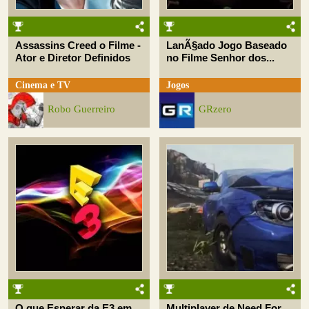
Assassins Creed o Filme -
LanÃ§ado Jogo Baseado
Ator e Diretor Definidos
no Filme Senhor dos...
Cinema e TV
Jogos
Robo Guerreiro
GRzero
O que Esperar da E3 em
Multiplayer de Need For