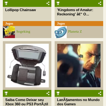
Lollipop Chainsaw
'Kingdoms of Amalur:
Reckoning' â€“ O...
Jogos
Jogos
Sogeking
Planeta Z
Saiba Como Deixar seu
LanÃ§amentos no Mundo
Xbox 360 ou PS3 PortÃ¡til
dos Games