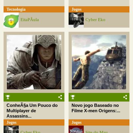
Tecnologia
Jogos
EitaPÃ­ula
Cyber Eko
ConheÃ§a Um Pouco do
Novo jogo Baseado no
Multiplayer de
Filme X-men Origens:...
Assassins...
Jogos
Jogos
Cyber Eko
Site do Mau