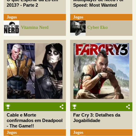
2013? - Parte 2
Speed: Most Wanted
Jogos
Jogos
Vitamina Nerd
Cyber Eko
Cable e Morte
Far Cry 3: Detalhes da
confirmados em Deadpool
Jogabilidade
- The Game!!
Jogos
Jogos