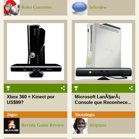
Robo Guerreiro
Infoview
Xbox 360 + Kinect por
Microsoft LanÃ§arÃ¡
US$99?
Console que Reconhece...
Jogos
Tecnologia
Revista Game Review
Striptiras