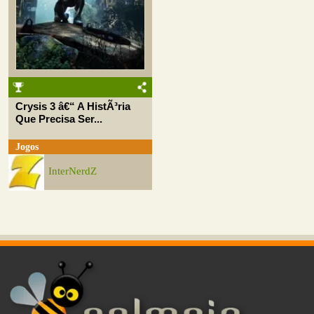
Crysis 3 â€“ A HistÃ³ria
Que Precisa Ser...
Jogos
InterNerdZ