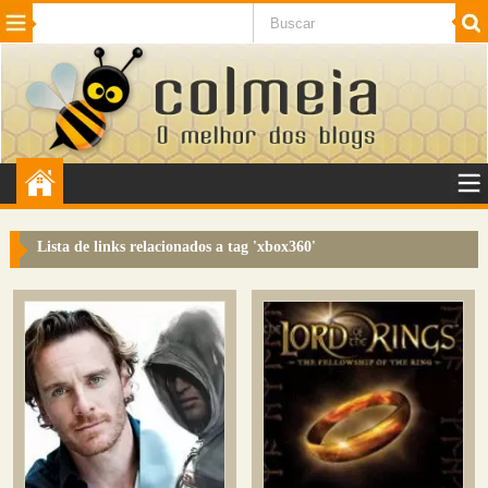
Beleza
Cinema e TV
Curiosidades
Esportes
Humor
Internet
Jogos
NotÃ­cias
Planeta
SaÃºde
Tecnologia
VeÃ­culos
Adulto
Sugerir Link
Lista de links relacionados a tag '
xbox360
'
Adicionar Blog
Colmeia Exchange
Perguntas Frequentes
Sobre
Contato