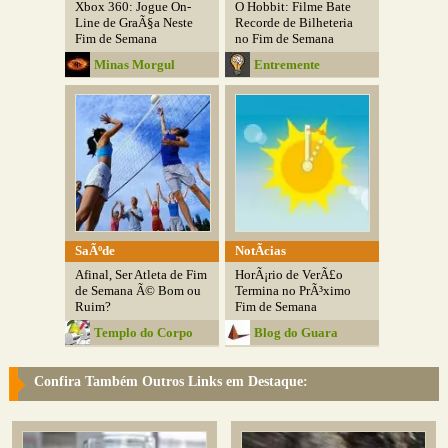
Xbox 360: Jogue On-
O Hobbit: Filme Bate
Line de GraÃ§a Neste
Recorde de Bilheteria
Fim de Semana
no Fim de Semana
Minas Morgul
Entremente
SaÃºde
NotÃ­cias
Afinal, Ser Atleta de Fim
HorÃ¡rio de VerÃ£o
de Semana Ã© Bom ou
Termina no PrÃ³ximo
Ruim?
Fim de Semana
Templo do Corpo
Blog do Guara
Confira Também Outros Links em Destaque: