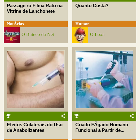
Passageiro Filma Rato na
Quanto Custa?
Vitrine de Lanchonete
NotÃ­cias
Humor
O Buteco da Net
O Loxa
Efeitos Colaterais do Uso
Criado FÃ­gado Humano
de Anabolizantes
Funcional a Partir de...