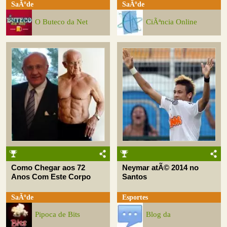
SaÃºde
SaÃºde
O Buteco da Net
CiÃªncia Online
Como Chegar aos 72
Neymar atÃ© 2014 no
Anos Com Este Corpo
Santos
SaÃºde
Esportes
Pipoca de Bits
Blog da