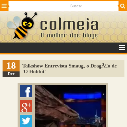
Beleza
Cinema e TV
Curiosidades
Esportes
Humor
Internet
Jogos
NotÃ­cias
Planeta
SaÃºde
Tecnologia
VeÃ­culos
Adulto
Sugerir Link
18
Talkshow Entrevista Smaug, o DragÃ£o de
'O Hobbit'
Adicionar Blog
Dec
Colmeia Exchange
Perguntas Frequentes
Sobre
Contato