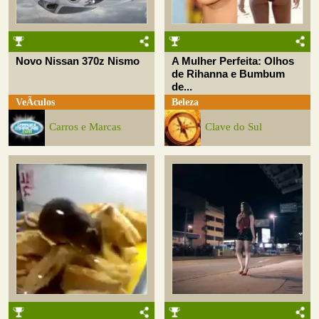
Novo Nissan 370z Nismo
A Mulher Perfeita: Olhos
de Rihanna e Bumbum
de...
VeÃ­culos
Beleza
Carros e Marcas
Clave do Sul