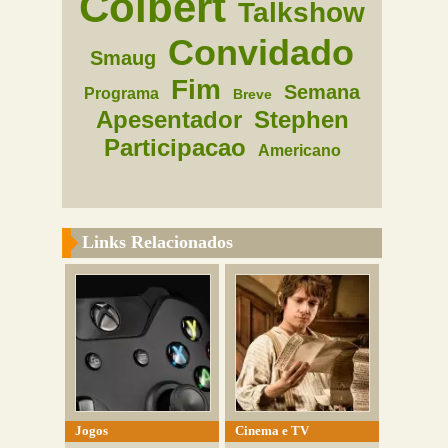
Colbert
Talkshow
Convidado
Smaug
Fim
Semana
Programa
Breve
Apesentador
Stephen
Participacao
Americano
Links Relacionados
Jogos
Cinema e TV