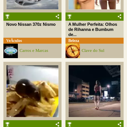
Novo Nissan 370z Nismo
A Mulher Perfeita: Olhos
de Rihanna e Bumbum
de...
VeÃ­culos
Beleza
Carros e Marcas
Clave do Sul