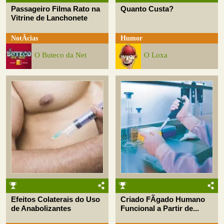
Passageiro Filma Rato na
Quanto Custa?
Vitrine de Lanchonete
NotÃ­cias
Humor
O Buteco da Net
O Loxa
Efeitos Colaterais do Uso
Criado FÃ­gado Humano
de Anabolizantes
Funcional a Partir de...