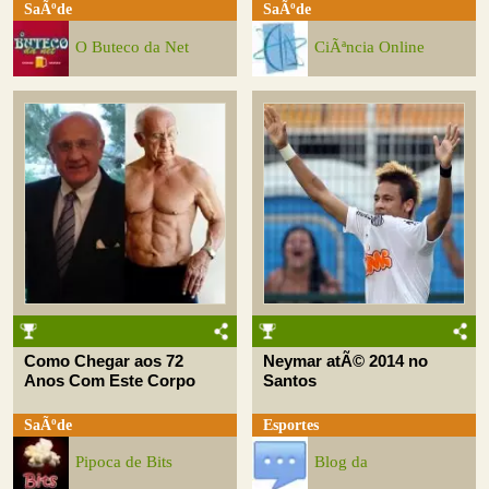
SaÃºde
SaÃºde
O Buteco da Net
CiÃªncia Online
Como Chegar aos 72
Neymar atÃ© 2014 no
Anos Com Este Corpo
Santos
SaÃºde
Esportes
Pipoca de Bits
Blog da