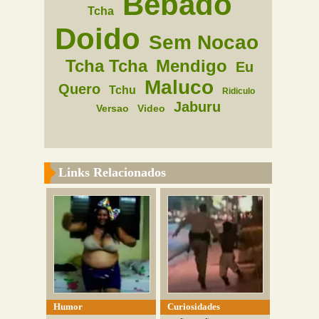
Bebado
Tcha
Doido
Sem Nocao
Tcha Tcha
Mendigo
Eu
Maluco
Quero
Tchu
Ridiculo
Jaburu
Versao
Video
Links Relacionados
Humor
Curiosidades