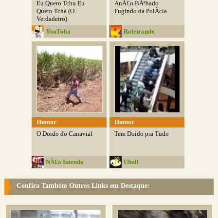
Eu Quero Tchu Eu
AnÃ£o BÃªbado
Quero Tcha (O
Fugindo da PolÃ­cia
Verdadeiro)
YouToba
Roletrando
Humor
Humor
O Doido do Canavial
Tem Doido pra Tudo
NÃ£o Intendo
Uhull
Confira Também Outros Links em Destaque: