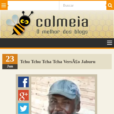
Beleza
Cinema e TV
Curiosidades
Esportes
Humor
Internet
Jogos
NotÃ­cias
Planeta
SaÃºde
Tecnologia
VeÃ­culos
Adulto
Sugerir Link
23
Tchu Tchu Tcha Tcha VersÃ£o Jaburu
Adicionar Blog
Jun
Colmeia Exchange
Perguntas Frequentes
Sobre
Contato