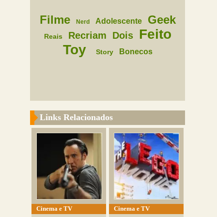
Filme
Geek
Adolescente
Nerd
Feito
Recriam
Dois
Reais
Toy
Bonecos
Story
Links Relacionados
Cinema e TV
Cinema e TV