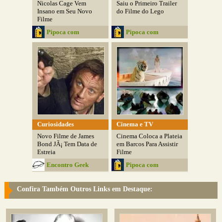
Nicolas Cage Vem
Saiu o Primeiro Trailer
Insano em Seu Novo
do Filme do Lego
Filme
Pipoca com
Pipoca com
Manteiga
Manteiga
Curiosidades
Cinema e TV
Novo Filme de James
Cinema Coloca a Plateia
Bond JÃ¡ Tem Data de
em Barcos Para Assistir
Estreia
Filme
Encontro Geek
Pipoca com
Manteiga
Confira Também Outros Links em Destaque: