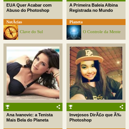
EUA Quer Acabar com
A Primeira Baleia Albina
Abuso do Photoshop
Registrada no Mundo
NotÃ­cias
Planeta
Clave do Sul
O Controle da Mente
Ana Ivanovic: a Tenista
Invejosos DirÃ£o que Ã‰
Mais Bela do Planeta
Photoshop