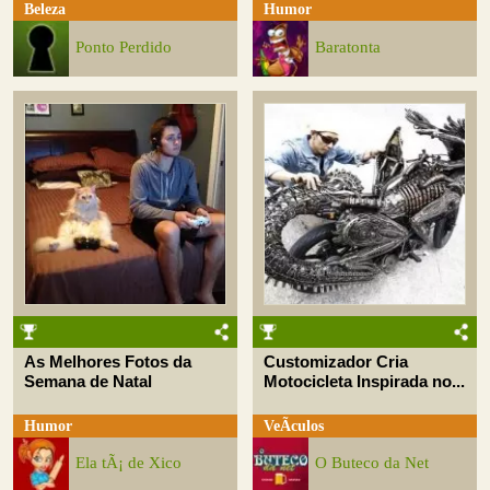
Beleza
Humor
Ponto Perdido
Baratonta
As Melhores Fotos da
Customizador Cria
Semana de Natal
Motocicleta Inspirada no...
Humor
VeÃ­culos
Ela tÃ¡ de Xico
O Buteco da Net