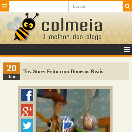
Beleza
Cinema e TV
Curiosidades
Esportes
Humor
Internet
Jogos
NotÃ­cias
Planeta
SaÃºde
Tecnologia
VeÃ­culos
Adulto
Sugerir Link
20
Toy Story Feito com Bonecos Reais
Adicionar Blog
Jan
Colmeia Exchange
Perguntas Frequentes
Sobre
Contato