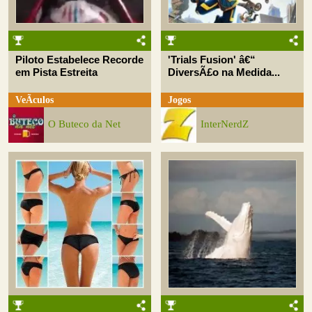
Piloto Estabelece Recorde
'Trials Fusion' â€“
em Pista Estreita
DiversÃ£o na Medida...
VeÃ­culos
Jogos
O Buteco da Net
InterNerdZ