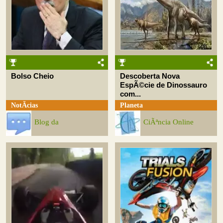
Bolso Cheio
Descoberta Nova
EspÃ©cie de Dinossauro
com...
NotÃ­cias
Planeta
Blog da
CiÃªncia Online