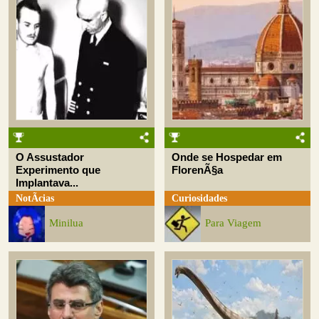
O Assustador
Onde se Hospedar em
Experimento que
FlorenÃ§a
Implantava...
NotÃ­cias
Curiosidades
Minilua
Para Viagem