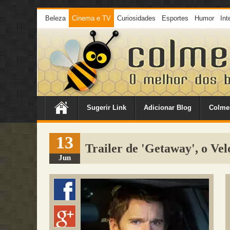
Beleza
Cinema e TV
Curiosidades
Esportes
Humor
Int
Sugerir Link
Adicionar Blog
Colme
13
Trailer de 'Getaway', o V
Jun