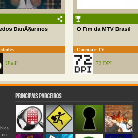
edos DanÃ§arinos
O Fim da MTV Brasil
idades
Cinema e TV
Uhull
72 DPI
lica
s dos