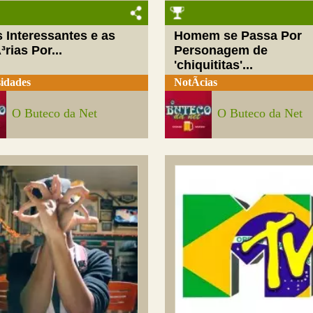
 Interessantes e as
Homem se Passa Por
³rias Por...
Personagem de
'chiquititas'...
idades
NotÃ­cias
O Buteco da Net
O Buteco da Net