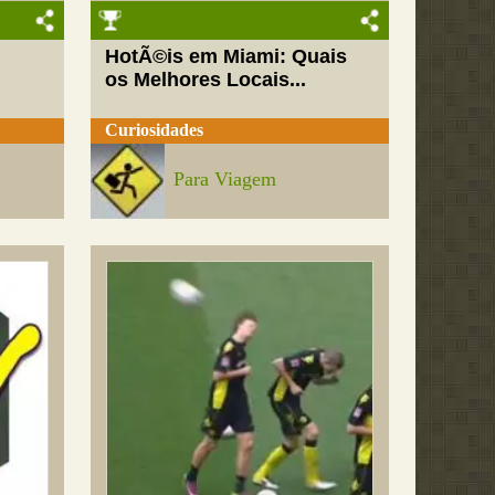
HotÃ©is em Miami: Quais
os Melhores Locais...
Curiosidades
Para Viagem