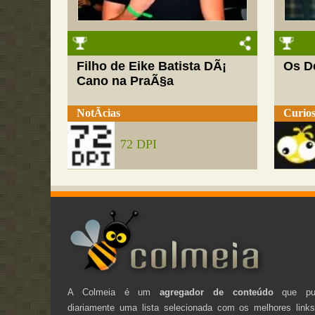
Filho de Eike Batista DÃ¡
Os D
Cano na PraÃ§a
NotÃ­cias
Curios
72 DPI
A Colmeia é um
agregador de conteúdo
que pub
diariamente uma lista selecionada com os melhores link