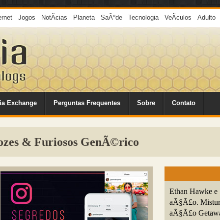
ernet
Jogos
NotÃ­cias
Planeta
SaÃºde
Tecnologia
VeÃ­culos
Adulto
ia Exchange
Perguntas Frequentes
Sobre
Contato
elozes & Furiosos GenÃ©rico
Ethan Hawke e 
aÃ§Ã£o. Mistura
aÃ§Ã£o Getaway,