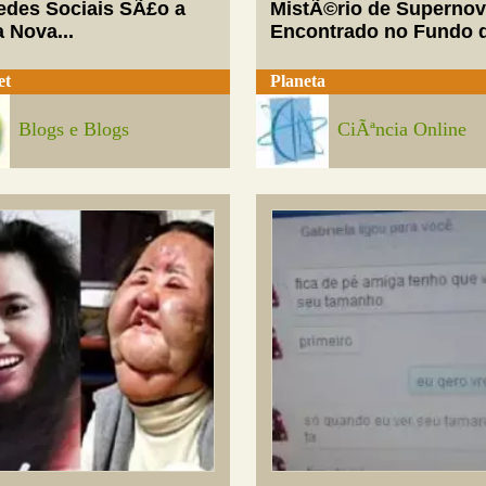
edes Sociais SÃ£o a
MistÃ©rio de Superno
 Nova...
Encontrado no Fundo d
et
Planeta
Blogs e Blogs
CiÃªncia Online