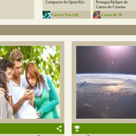
Compacto de OpiniÃ£o
PerseguiÃ§Ãµes de
Carros do Cinema
Carros Ten (10)
Listas de 10