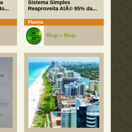
va
Sistema Simples
o...
Reaproveita AtÃ© 95% da...
Planeta
Blogs e Blogs