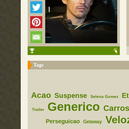
Tags
Acao
Suspense
E
Selena Gomez
Generico
Carro
Trailer
Velo
Perseguicao
Getaway