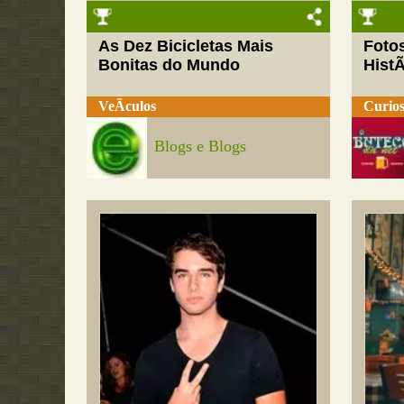
As Dez Bicicletas Mais
Fotos
Bonitas do Mundo
HistÃ
VeÃ­culos
Curios
Blogs e Blogs