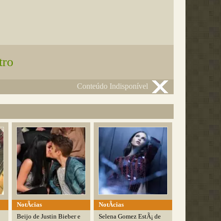
tro
Conteúdo Indisponível
NotÃ­cias
NotÃ­cias
Beijo de Justin Bieber e
Selena Gomez EstÃ¡ de