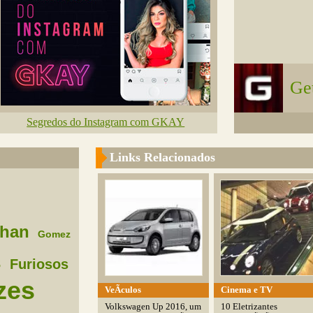
Ge
Segredos do Instagram com GKAY
Links Relacionados
than
Gomez
s
Furiosos
zes
VeÃ­culos
Cinema e TV
Volkswagen Up 2016, um
10 Eletrizantes