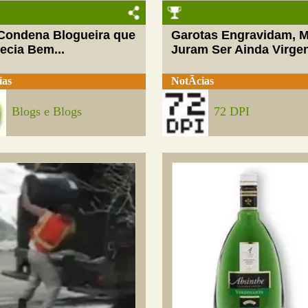
 Condena Blogueira que
Garotas Engravidam, 
ecia Bem...
Juram Ser Ainda Virge
ias
NotÃ­cias
Blogs e Blogs
72 DPI