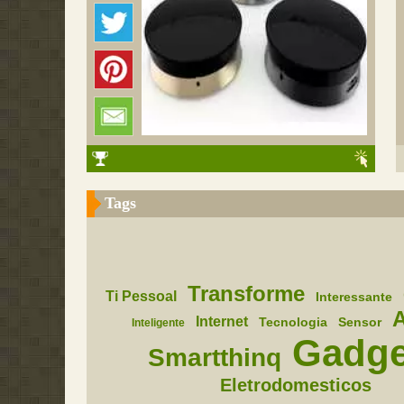
Tags
Transforme
Ti Pessoal
Interessante
A
Internet
Tecnologia
Sensor
Inteligente
Gadge
Smartthinq
Eletrodomesticos