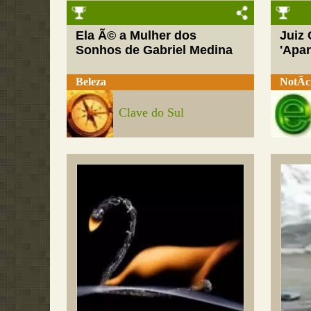
Ela Ã© a Mulher dos
Juiz
Sonhos de Gabriel Medina
'Apar
Beleza
NotÃ­c
Clave do Sul