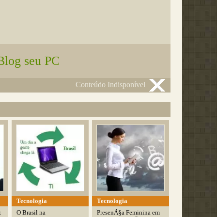
Blog seu PC
Conteúdo Indisponível
Tecnologia
Tecnologia
z
O Brasil na
PresenÃ§a Feminina em