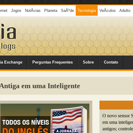
ernet
Jogos
NotÃ­cias
Planeta
SaÃºde
Tecnologia
VeÃ­culos
Adulto
ia Exchange
Perguntas Frequentes
Sobre
Contato
Antiga em uma Inteligente
O novo sensor S
em uma intelige
antigos; control