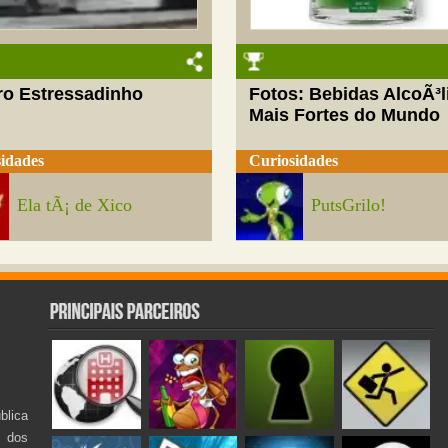
ro Estressadinho
Fotos: Bebidas AlcoÃ³l
Mais Fortes do Mundo
idades
Curiosidades
Ela tÃ¡ de Xico
PutsGrilo!
lica
s dos