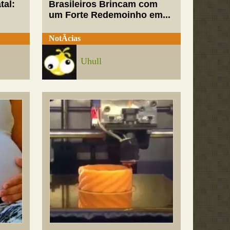
tal:
Brasileiros Brincam com
um Forte Redemoinho em...
NotÃ­cias
Uhull