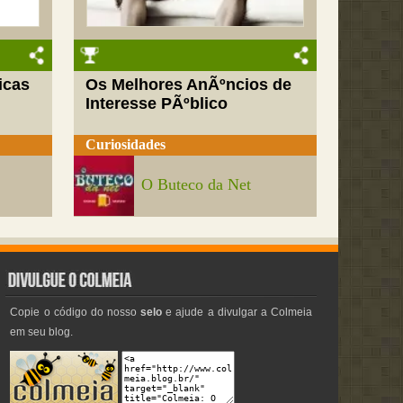
icas
Os Melhores AnÃºncios de
Interesse PÃºblico
Curiosidades
O Buteco da Net
Copie o código do nosso
selo
e ajude a divulgar a Colmeia
em seu blog.