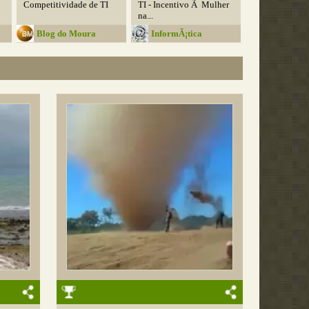
Competitividade de TI
TI - Incentivo Ã Mulher
na...
Blog do Moura
InformÃ¡tica
Educativa