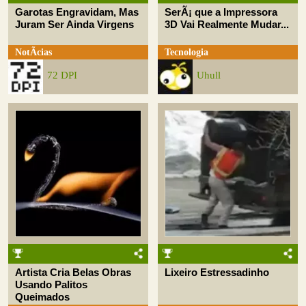
Garotas Engravidam, Mas
SerÃ¡ que a Impressora
Juram Ser Ainda Virgens
3D Vai Realmente Mudar...
NotÃ­cias
Tecnologia
72 DPI
Uhull
Artista Cria Belas Obras
Lixeiro Estressadinho
Usando Palitos
Queimados