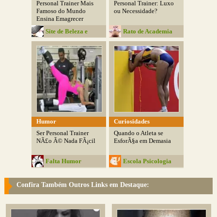
Personal Trainer Mais
Personal Trainer: Luxo
Famoso do Mundo
ou Necessidade?
Ensina Emagrecer
Site de Beleza e
Rato de Academia
Moda
Humor
Curiosidades
Ser Personal Trainer
Quando o Atleta se
NÃ£o Ã© Nada FÃ¡cil
EsforÃ§a em Demasia
Falta Humor
Escola Psicologia
Confira Também Outros Links em Destaque: