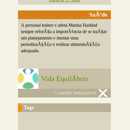
SaÃºde
A personal trainer e atleta Marina Haddad
sempre reforÃ§a a importÃ¢ncia de se traÃ§ar
um planejamento e montar uma
periodizaÃ§Ã£o e realizar alimentaÃ§Ã£o
adequada.
Vida EquilÃ­brio
Conteúdo Indisponível
Tags