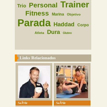
Trainer
Personal
Trio
Fitness
Marina
Objetivo
Parada
Haddad
Corpo
Dura
Atleta
Gluteo
Links Relacionados
SaÃºde
SaÃºde