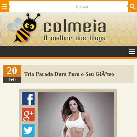
Beleza
Cinema e TV
Curiosidades
Esportes
Humor
Internet
Jogos
NotÃ­cias
Planeta
SaÃºde
Tecnologia
VeÃ­culos
Adulto
Sugerir Link
20
Trio Parada Dura Para o Seu GlÃºteo
Adicionar Blog
Feb
Colmeia Exchange
Perguntas Frequentes
Sobre
Contato