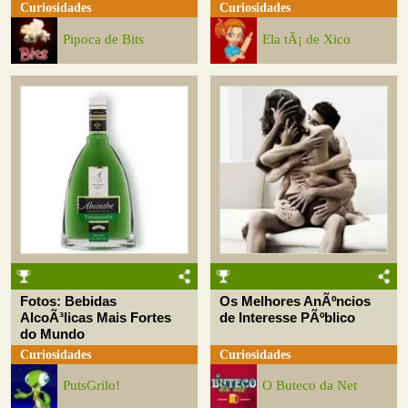
Curiosidades
Curiosidades
Pipoca de Bits
Ela tÃ¡ de Xico
Fotos: Bebidas
Os Melhores AnÃºncios
AlcoÃ³licas Mais Fortes
de Interesse PÃºblico
do Mundo
Curiosidades
Curiosidades
PutsGrilo!
O Buteco da Net