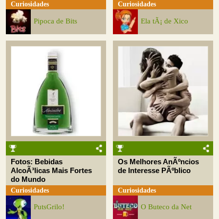
Curiosidades
Curiosidades
Pipoca de Bits
Ela tÃ¡ de Xico
Fotos: Bebidas
Os Melhores AnÃºncios
AlcoÃ³licas Mais Fortes
de Interesse PÃºblico
do Mundo
Curiosidades
Curiosidades
PutsGrilo!
O Buteco da Net