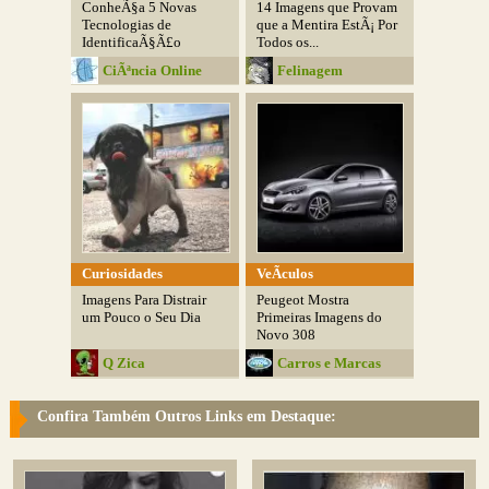
ConheÃ§a 5 Novas
14 Imagens que Provam
Tecnologias de
que a Mentira EstÃ¡ Por
IdentificaÃ§Ã£o
Todos os...
CiÃªncia Online
Felinagem
Curiosidades
VeÃ­culos
Imagens Para Distrair
Peugeot Mostra
um Pouco o Seu Dia
Primeiras Imagens do
Novo 308
Q Zica
Carros e Marcas
Confira Também Outros Links em Destaque: