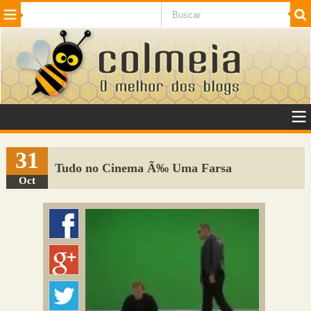
Beleza
Cinema e TV
Curiosidades
Esportes
Humor
Internet
Jogos
NotÃ­cias
Planeta
SaÃºde
Tecnologia
VeÃ­culos
Adulto
Sugerir Link
31
Tudo no Cinema Ã‰ Uma Farsa
Adicionar Blog
Oct
Colmeia Exchange
Perguntas Frequentes
Sobre
Contato