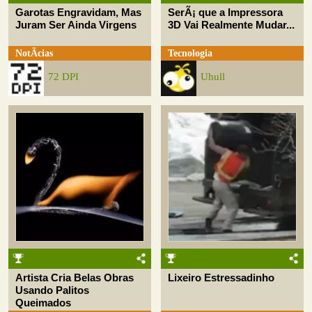
Garotas Engravidam, Mas
SerÃ¡ que a Impressora
Juram Ser Ainda Virgens
3D Vai Realmente Mudar...
NotÃ­cias
Tecnologia
72 DPI
Uhull
Artista Cria Belas Obras
Lixeiro Estressadinho
Usando Palitos
Queimados