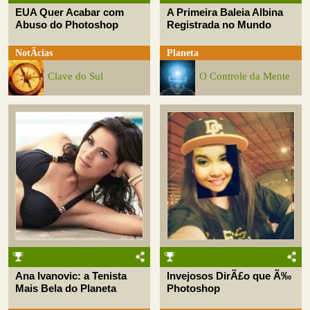
EUA Quer Acabar com
A Primeira Baleia Albina
Abuso do Photoshop
Registrada no Mundo
NotÃ­cias
Planeta
Clave do Sul
O Controle da Mente
Ana Ivanovic: a Tenista
Invejosos DirÃ£o que Ã‰
Mais Bela do Planeta
Photoshop