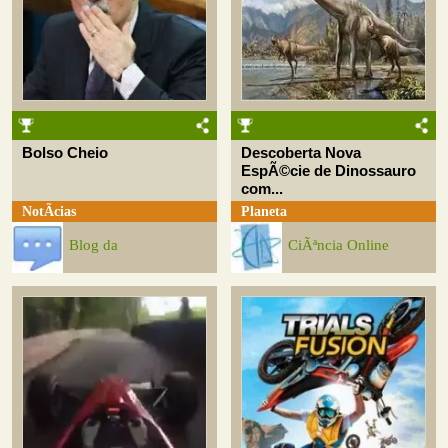
Bolso Cheio
Descoberta Nova
EspÃ©cie de Dinossauro
com...
NotÃ­cias
Planeta
Blog da
CiÃªncia Online