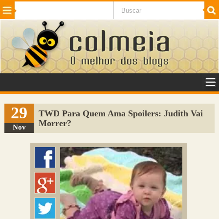
Beleza
Cinema e TV
Curiosidades
Esportes
Humor
Internet
Jogos
NotÃ­cias
Planeta
SaÃºde
Tecnologia
VeÃ­culos
Adulto
Sugerir Link
29
TWD Para Quem Ama Spoilers: Judith Vai
Morrer?
Adicionar Blog
Nov
Colmeia Exchange
Perguntas Frequentes
Sobre
Contato