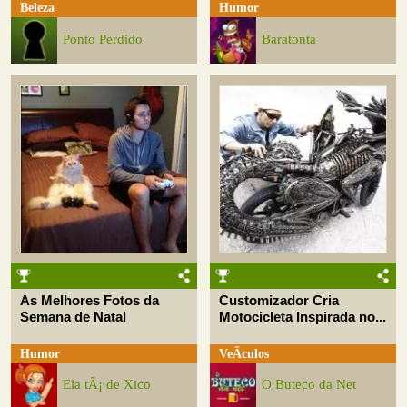
Beleza
Humor
Ponto Perdido
Baratonta
As Melhores Fotos da
Customizador Cria
Semana de Natal
Motocicleta Inspirada no...
Humor
VeÃ­culos
Ela tÃ¡ de Xico
O Buteco da Net