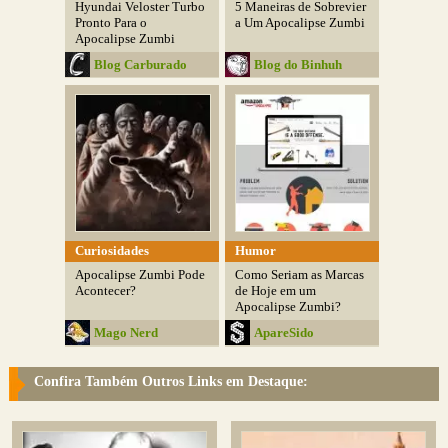
Hyundai Veloster Turbo
5 Maneiras de Sobrevier
Pronto Para o
a Um Apocalipse Zumbi
Apocalipse Zumbi
Blog Carburado
Blog do Binhuh
Curiosidades
Humor
Apocalipse Zumbi Pode
Como Seriam as Marcas
Acontecer?
de Hoje em um
Apocalipse Zumbi?
Mago Nerd
ApareSido
Confira Também Outros Links em Destaque: