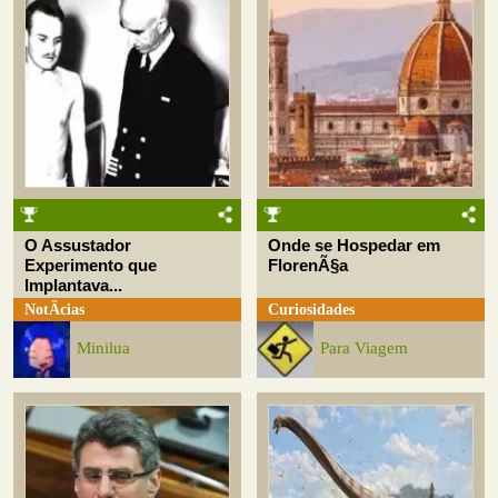
O Assustador
Onde se Hospedar em
Experimento que
FlorenÃ§a
Implantava...
NotÃ­cias
Curiosidades
Minilua
Para Viagem