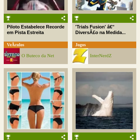
Piloto Estabelece Recorde
'Trials Fusion' â€“
em Pista Estreita
DiversÃ£o na Medida...
VeÃ­culos
Jogos
O Buteco da Net
InterNerdZ