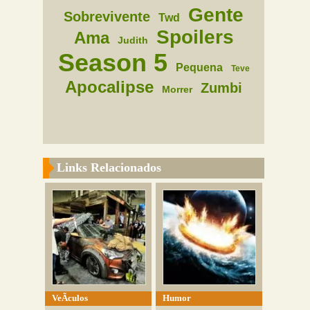
Gente
Sobrevivente
Twd
Spoilers
Ama
Judith
Season 5
Pequena
Teve
Apocalipse
Zumbi
Morrer
Links Relacionados
VeÃ­culos
Humor