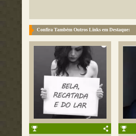
Confira Também Outros Links em Destaque: