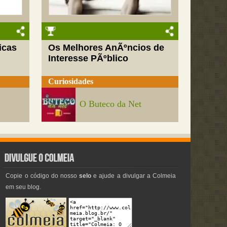
icas
Os Melhores AnÃºncios de
Interesse PÃºblico
Curiosidades
O Buteco da Net
Copie o código do nosso
selo
e ajude a divulgar a Colmeia
em seu blog.