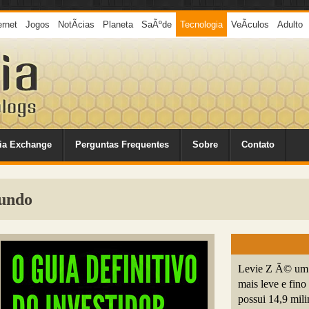
ernet
Jogos
NotÃ­cias
Planeta
SaÃºde
Tecnologia
VeÃ­culos
Adulto
ia Exchange
Perguntas Frequentes
Sobre
Contato
undo
Levie Z Ã© um u
mais leve e fin
possui 14,9 mili