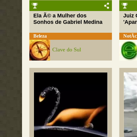
Ela Ã© a Mulher dos
Juiz
Sonhos de Gabriel Medina
'Apar
Beleza
NotÃ­c
Clave do Sul