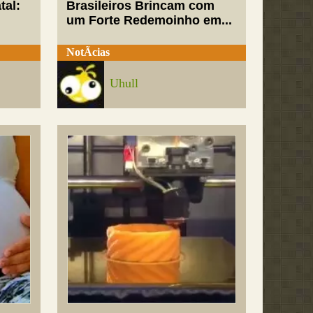
tal:
Brasileiros Brincam com
um Forte Redemoinho em...
NotÃ­cias
Uhull