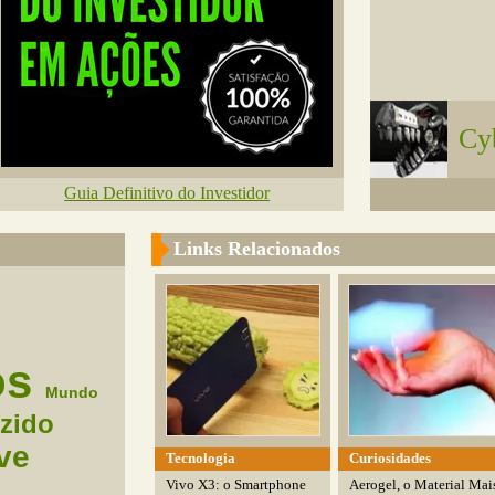
Cy
Guia Definitivo do Investidor
Links Relacionados
os
Mundo
zido
ve
Tecnologia
Curiosidades
Vivo X3: o Smartphone
Aerogel, o Material Mai