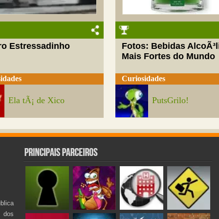
ro Estressadinho
Fotos: Bebidas AlcoÃ³l
Mais Fortes do Mundo
idades
Curiosidades
Ela tÃ¡ de Xico
PutsGrilo!
lica
s dos