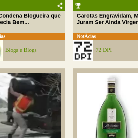
 Condena Blogueira que
Garotas Engravidam, 
ecia Bem...
Juram Ser Ainda Virge
ias
NotÃ­cias
Blogs e Blogs
72 DPI