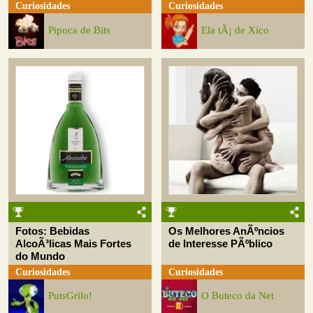
Curiosidades
Curiosidades
Pipoca de Bits
Ela tÃ¡ de Xico
Fotos: Bebidas
Os Melhores AnÃºncios
AlcoÃ³licas Mais Fortes
de Interesse PÃºblico
do Mundo
Curiosidades
Curiosidades
PutsGrilo!
O Buteco da Net