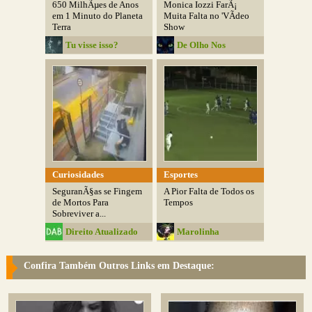
650 MilhÃµes de Anos
Monica Iozzi FarÃ¡
em 1 Minuto do Planeta
Muita Falta no 'VÃ­deo
Terra
Show
Tu visse isso?
De Olho Nos
Detalhes
Curiosidades
Esportes
SeguranÃ§as se Fingem
A Pior Falta de Todos os
de Mortos Para
Tempos
Sobreviver a...
Direito Atualizado
Marolinha
Blog
Confira Também Outros Links em Destaque: