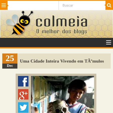
Beleza
Cinema e TV
Curiosidades
Esportes
Humor
Internet
Jogos
NotÃ­cias
Planeta
SaÃºde
Tecnologia
VeÃ­culos
Adulto
Sugerir Link
25
Uma Cidade Inteira Vivendo em TÃºmulos
Adicionar Blog
Dec
Colmeia Exchange
Perguntas Frequentes
Sobre
Contato