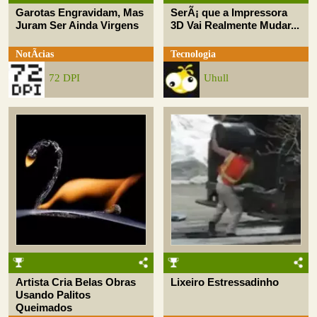
Garotas Engravidam, Mas
SerÃ¡ que a Impressora
Juram Ser Ainda Virgens
3D Vai Realmente Mudar...
NotÃ­cias
Tecnologia
72 DPI
Uhull
Artista Cria Belas Obras
Lixeiro Estressadinho
Usando Palitos
Queimados