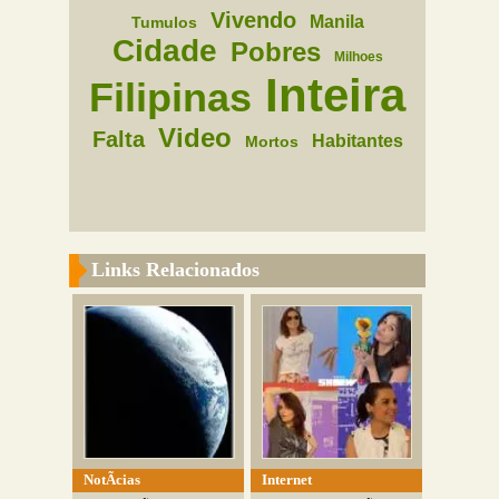
Vivendo
Manila
Tumulos
Cidade
Pobres
Milhoes
Inteira
Filipinas
Video
Falta
Habitantes
Mortos
Links Relacionados
NotÃ­cias
Internet