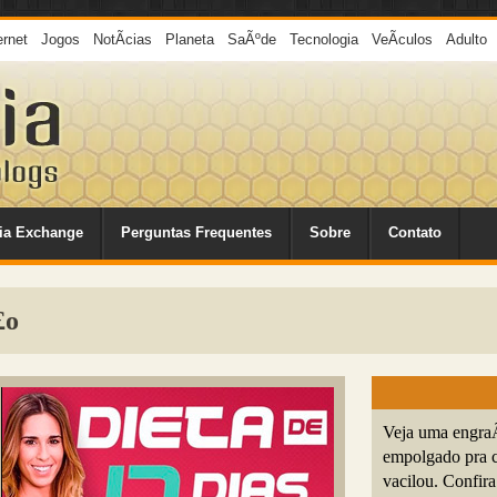
ernet
Jogos
NotÃ­cias
Planeta
SaÃºde
Tecnologia
VeÃ­culos
Adulto
ia Exchange
Perguntas Frequentes
Sobre
Contato
£o
Veja uma engraÃ
empolgado pra c
vacilou. Confira