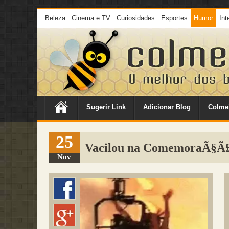
Beleza
Cinema e TV
Curiosidades
Esportes
Humor
Int
Sugerir Link
Adicionar Blog
Colme
25
Vacilou na ComemoraÃ§Ã
Nov