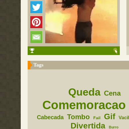
Tags
Queda
Cena
Comemoracao
Gif
Tombo
Cabecada
Vaci
Fail
Divertida
Burro