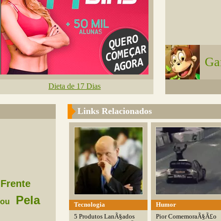
Ga
Dieta de 17 Dias
Links Relacionados
Frente
Pela
lou
Tecnologia
Humor
5 Produtos LanÃ§ados
Pior ComemoraÃ§Ã£o