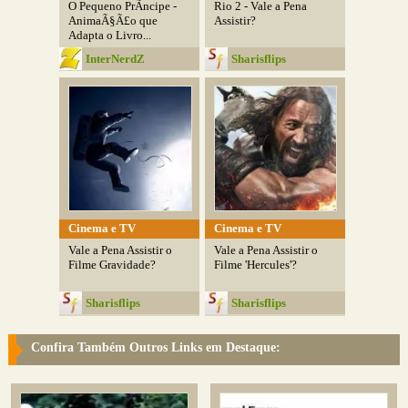
O Pequeno PrÃ­ncipe -
Rio 2 - Vale a Pena
AnimaÃ§Ã£o que
Assistir?
Adapta o Livro...
InterNerdZ
Sharisflips
Cinema e TV
Cinema e TV
Vale a Pena Assistir o
Vale a Pena Assistir o
Filme Gravidade?
Filme 'Hercules'?
Sharisflips
Sharisflips
Confira Também Outros Links em Destaque: