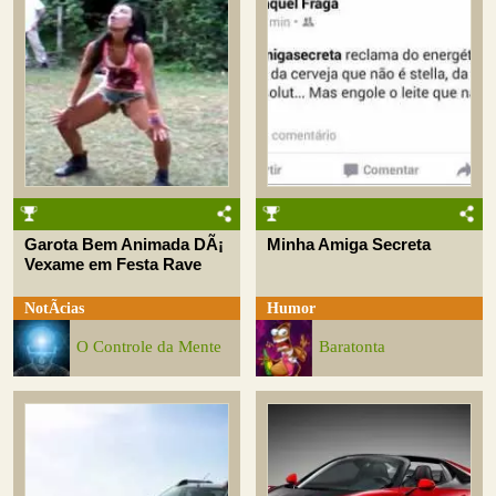
Garota Bem Animada DÃ¡
Minha Amiga Secreta
Vexame em Festa Rave
NotÃ­cias
Humor
O Controle da Mente
Baratonta