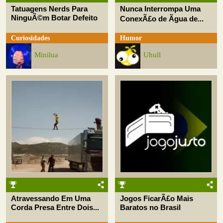
Tatuagens Nerds Para
Nunca Interrompa Uma
NinguÃ©m Botar Defeito
ConexÃ£o de Ãgua de...
Curiosidades
Humor
Minilua
Uhull
Atravessando Em Uma
Jogos FicarÃ£o Mais
Corda Presa Entre Dois...
Baratos no Brasil