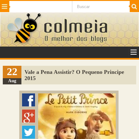
Beleza
Cinema e TV
Curiosidades
Esportes
Humor
Internet
Jogos
NotÃ­cias
Planeta
SaÃºde
Tecnologia
VeÃ­culos
Adulto
Sugerir Link
22
Vale a Pena Assistir? O Pequeno Principe
2015
Adicionar Blog
Aug
Colmeia Exchange
Perguntas Frequentes
Sobre
Contato