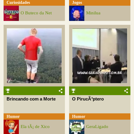
Curiosidades
Jogos
O Buteco da Net
Minilua
Brincando com a Morte
O PirucÃ³ptero
Humor
Humor
Ela tÃ¡ de Xico
GeraLigado