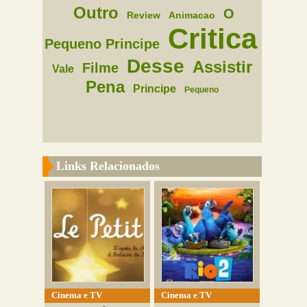
Outro
O
Review
Animacao
Critica
Pequeno Principe
Desse
Assistir
Filme
Vale
Pena
Principe
Pequeno
Links Relacionados
Cinema e TV
Cinema e TV