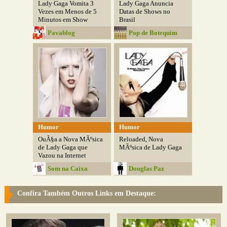
Lady Gaga Vomita 3
Lady Gaga Anuncia
Vezes em Menos de 5
Datas de Shows no
Minutos em Show
Brasil
Pavablog
Pop de Botequim
Humor
Humor
OuÃ§a a Nova MÃºsica
Reloaded, Nova
de Lady Gaga que
MÃºsica de Lady Gaga
Vazou na Internet
Som na Caixa
Douglas Paz
Confira Também Outros Links em Destaque: