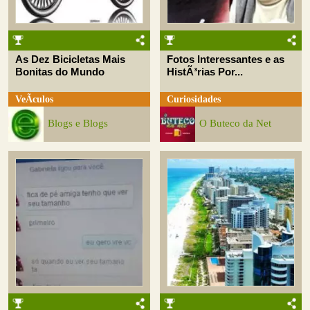
As Dez Bicicletas Mais
Fotos Interessantes e as
Bonitas do Mundo
HistÃ³rias Por...
VeÃ­culos
Curiosidades
Blogs e Blogs
O Buteco da Net