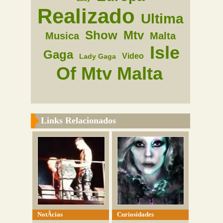
Realizado
Ultima
Show
Mtv
Musica
Malta
Isle
Gaga
Video
Lady Gaga
Of Mtv Malta
Links Relacionados
NotÃ­cias
Curiosidades