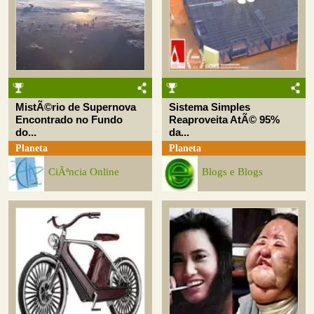
MistÃ©rio de Supernova
Sistema Simples
Encontrado no Fundo
Reaproveita AtÃ© 95%
do...
da...
Planeta
Planeta
CiÃªncia Online
Blogs e Blogs