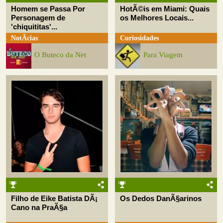
Homem se Passa Por
HotÃ©is em Miami: Quais
Personagem de
os Melhores Locais...
'chiquititas'...
NotÃ­cias
Curiosidades
O Buteco da Net
Para Viagem
Filho de Eike Batista DÃ¡
Os Dedos DanÃ§arinos
Cano na PraÃ§a