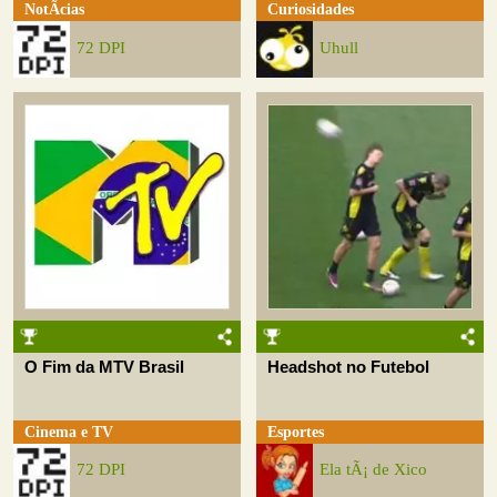
NotÃ­cias
Curiosidades
72 DPI
Uhull
O Fim da MTV Brasil
Headshot no Futebol
Cinema e TV
Esportes
72 DPI
Ela tÃ¡ de Xico