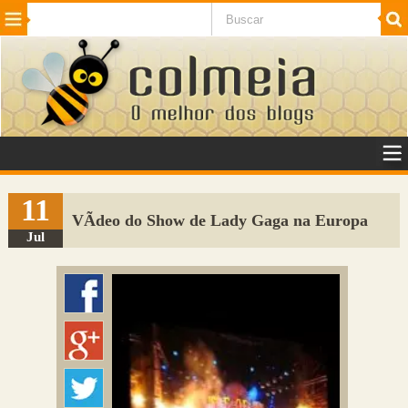
Beleza
Cinema e TV
Curiosidades
Esportes
Humor
Internet
Jogos
NotÃ­cias
Planeta
SaÃºde
Tecnologia
VeÃ­culos
Adulto
Sugerir Link
11
VÃ­deo do Show de Lady Gaga na Europa
Adicionar Blog
Jul
Colmeia Exchange
Perguntas Frequentes
Sobre
Contato