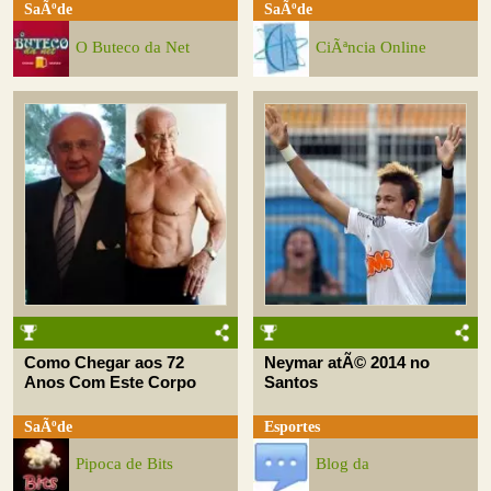
SaÃºde
SaÃºde
O Buteco da Net
CiÃªncia Online
Como Chegar aos 72
Neymar atÃ© 2014 no
Anos Com Este Corpo
Santos
SaÃºde
Esportes
Pipoca de Bits
Blog da