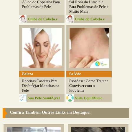
Ã“leo de CopaÃ­ba Para
Sal Rosa do Himalaia
Problemas de Pele
Para Problemas de Pele e
Muito Mais
Clube do Cabelo e
Clube do Cabelo e
Cia
Cia
Beleza
SaÃºde
Receitas Caseiras Para
PsorÃ­ase: Como Tratar e
DisfarÃ§ar Manchas na
Conviver com o
Pele
Problema
Sua Pele SaudÃ¡vel
Vida EquilÃ­brio
Confira Também Outros Links em Destaque: