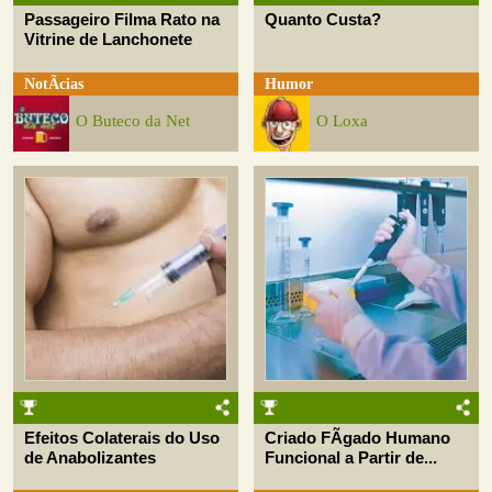
Passageiro Filma Rato na
Quanto Custa?
Vitrine de Lanchonete
NotÃ­cias
Humor
O Buteco da Net
O Loxa
Efeitos Colaterais do Uso
Criado FÃ­gado Humano
de Anabolizantes
Funcional a Partir de...