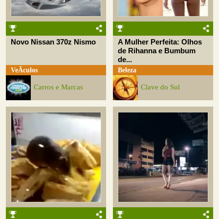
Novo Nissan 370z Nismo
A Mulher Perfeita: Olhos
de Rihanna e Bumbum
de...
VeÃ­culos
Beleza
Carros e Marcas
Clave do Sul