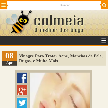
Beleza
Cinema e TV
Curiosidades
Esportes
Humor
Internet
Jogos
NotÃ­cias
Planeta
SaÃºde
Tecnologia
VeÃ­culos
Adulto
Sugerir Link
08
Vinagre Para Tratar Acne, Manchas de Pele,
Rugas, e Muito Mais
Adicionar Blog
Apr
Colmeia Exchange
Perguntas Frequentes
Sobre
Contato