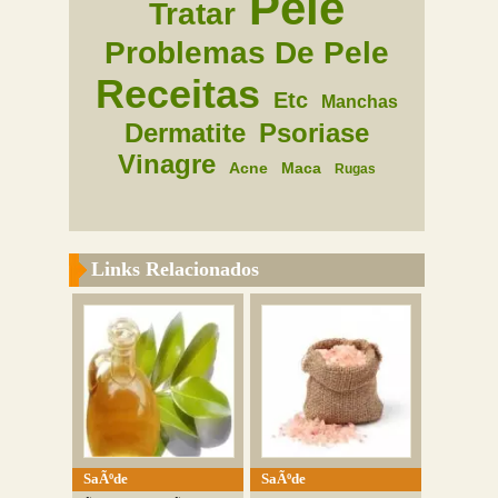
Pele
Tratar
Problemas De Pele
Receitas
Etc
Manchas
Dermatite
Psoriase
Vinagre
Acne
Maca
Rugas
Links Relacionados
SaÃºde
SaÃºde