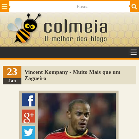
Beleza
Cinema e TV
Curiosidades
Esportes
Humor
Internet
Jogos
NotÃ­cias
Planeta
SaÃºde
Tecnologia
VeÃ­culos
Adulto
Sugerir Link
23
Vincent Kompany - Muito Mais que um
Zagueiro
Adicionar Blog
Jan
Colmeia Exchange
Perguntas Frequentes
Sobre
Contato