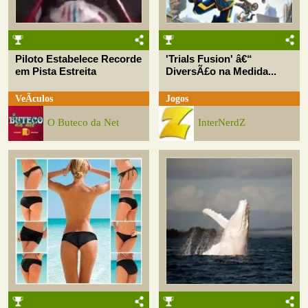
Piloto Estabelece Recorde
'Trials Fusion' â€“
em Pista Estreita
DiversÃ£o na Medida...
VeÃ­culos
Jogos
O Buteco da Net
InterNerdZ