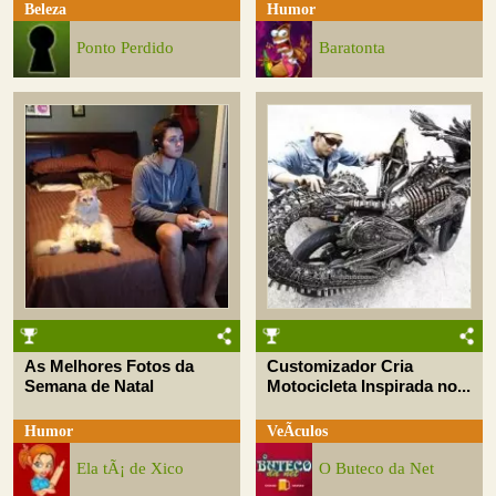
Beleza
Humor
Ponto Perdido
Baratonta
As Melhores Fotos da
Customizador Cria
Semana de Natal
Motocicleta Inspirada no...
Humor
VeÃ­culos
Ela tÃ¡ de Xico
O Buteco da Net