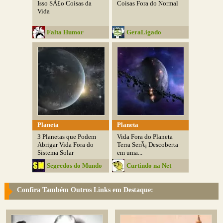
Isso SÃ£o Coisas da
Coisas Fora do Normal
Vida
Falta Humor
GeraLigado
Planeta
Planeta
3 Planetas que Podem
Vida Fora do Planeta
Abrigar Vida Fora do
Terra SerÃ¡ Descoberta
Sistema Solar
em uma...
Segredos do Mundo
Curtindo na Net
Confira Também Outros Links em Destaque: