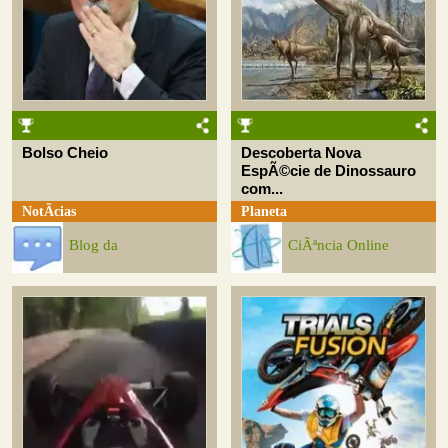
Bolso Cheio
Descoberta Nova
EspÃ©cie de Dinossauro
com...
NotÃ­cias
Planeta
Blog da
CiÃªncia Online