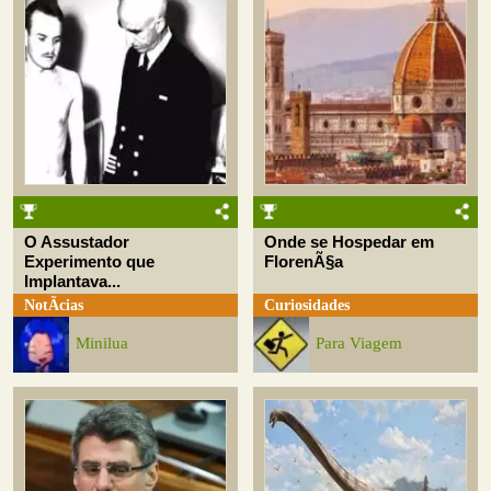
O Assustador
Onde se Hospedar em
Experimento que
FlorenÃ§a
Implantava...
NotÃ­cias
Curiosidades
Minilua
Para Viagem