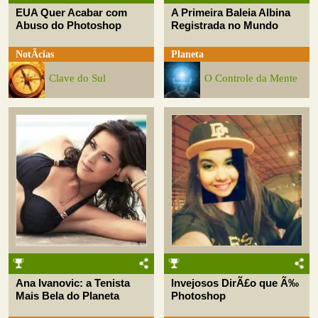
EUA Quer Acabar com
A Primeira Baleia Albina
Abuso do Photoshop
Registrada no Mundo
NotÃ­cias
Planeta
Clave do Sul
O Controle da Mente
Ana Ivanovic: a Tenista
Invejosos DirÃ£o que Ã‰
Mais Bela do Planeta
Photoshop