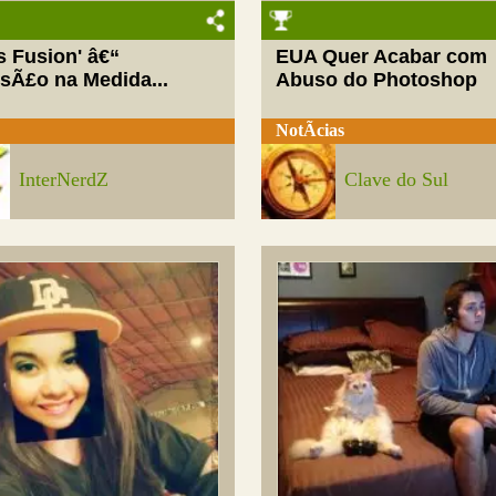
ls Fusion' â€“
EUA Quer Acabar com
rsÃ£o na Medida...
Abuso do Photoshop
NotÃ­cias
InterNerdZ
Clave do Sul