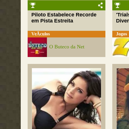
Piloto Estabelece Recorde
'Tria
em Pista Estreita
Dive
VeÃ­culos
Jogos
O Buteco da Net