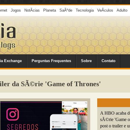
ernet
Jogos
NotÃ­cias
Planeta
SaÃºde
Tecnologia
VeÃ­culos
Adulto
ia Exchange
Perguntas Frequentes
Sobre
Contato
ler da SÃ©rie 'Game of Thrones'
A HBO acaba de 
sÃ©rie 'Game of
post o trailer e