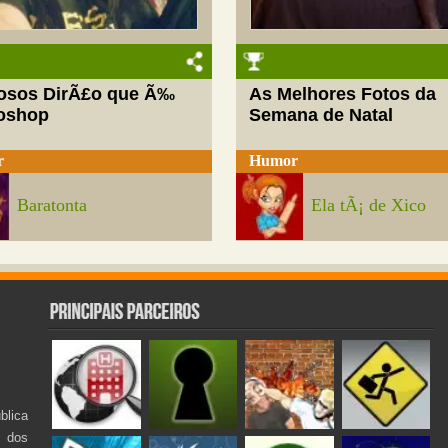
josos DirÃ£o que Ã‰
As Melhores Fotos da
oshop
Semana de Natal
r
Humor
Baratonta
Ela tÃ¡ de Xico
lica
s dos