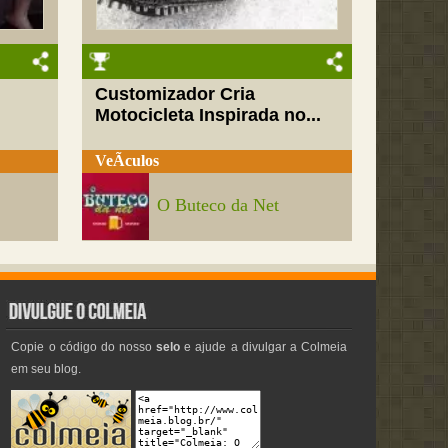
Customizador Cria
Motocicleta Inspirada no...
VeÃ­culos
O Buteco da Net
Copie o código do nosso
selo
e ajude a divulgar a Colmeia
em seu blog.