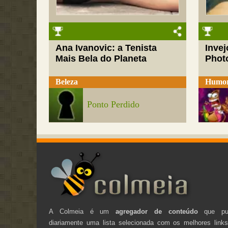
Ana Ivanovic: a Tenista
Inve
Mais Bela do Planeta
Phot
Beleza
Humo
Ponto Perdido
A Colmeia é um
agregador de conteúdo
que pub
diariamente uma lista selecionada com os melhores link