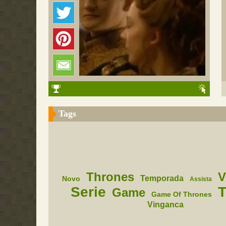
Tags
Thrones
V
Temporada
Novo
Assista
Serie
T
Game
Game Of Thrones
Vinganca