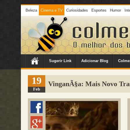
Beleza
Cinema e TV
Curiosidades
Esportes
Humor
Int
Sugerir Link
Adicionar Blog
Colme
19
VinganÃ§a: Mais Novo Trai
Feb