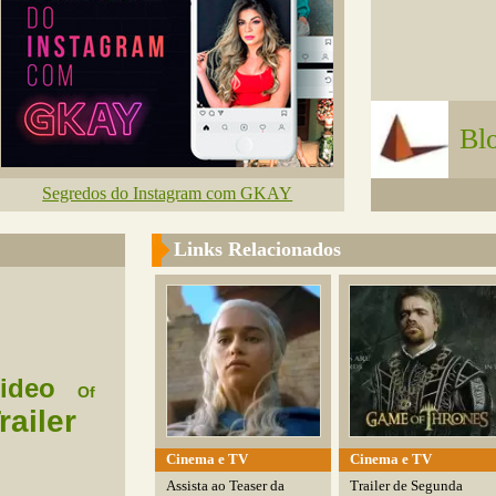
Bl
Segredos do Instagram com GKAY
Links Relacionados
ideo
Of
railer
Cinema e TV
Cinema e TV
Assista ao Teaser da
Trailer de Segunda