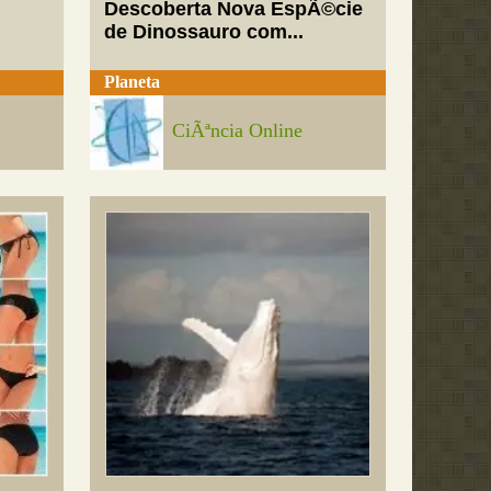
Descoberta Nova EspÃ©cie
de Dinossauro com...
Planeta
CiÃªncia Online