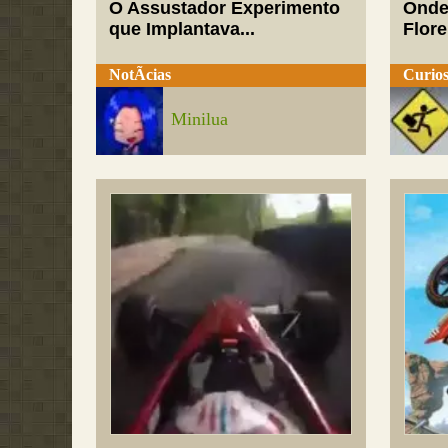
O Assustador Experimento
Onde
que Implantava...
Flor
NotÃ­cias
Curios
Minilua