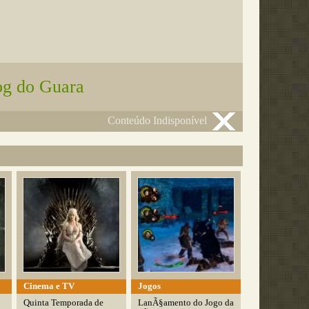
og do Guara
Conteúdo Indisponível
Cinema e TV
Jogos
Quinta Temporada de
LanÃ§amento do Jogo da