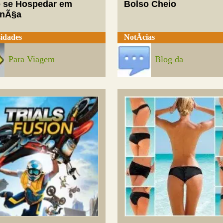
 se Hospedar em
Bolso Cheio
enÃ§a
idades
NotÃ­cias
Para Viagem
Blog da