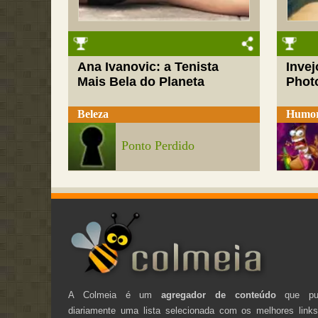
Ana Ivanovic: a Tenista
Inve
Mais Bela do Planeta
Phot
Beleza
Humo
Ponto Perdido
A Colmeia é um
agregador de conteúdo
que pub
diariamente uma lista selecionada com os melhores link