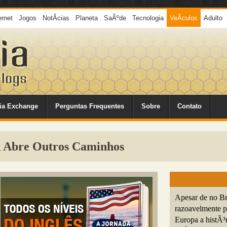
ernet
Jogos
NotÃ­cias
Planeta
SaÃºde
Tecnologia
VeÃ­culos
Adulto
ia Exchange
Perguntas Frequentes
Sobre
Contato
k Abre Outros Caminhos
Apesar de no Br
razoavelmente p
Europa a histÃ³