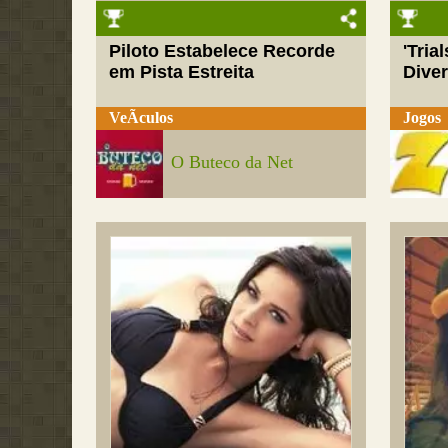
Piloto Estabelece Recorde
'Tria
em Pista Estreita
Dive
VeÃ­culos
Jogos
O Buteco da Net