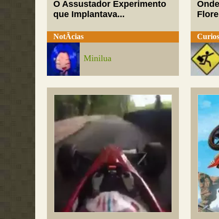
O Assustador Experimento
Onde
que Implantava...
Flor
NotÃ­cias
Curios
Minilua