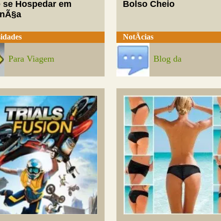
 se Hospedar em
Bolso Cheio
enÃ§a
idades
NotÃ­cias
Para Viagem
Blog da