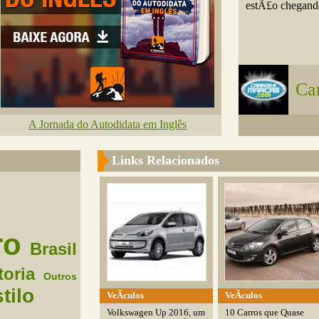
estÃ£o chegando
Ca
A Jornada do Autodidata em Inglês
Links Relacionados
ro
Brasil
toria
Outros
tilo
VeÃ­culos
VeÃ­culos
Volkswagen Up 2016, um
10 Carros que Quase