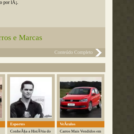
 por lÃ¡.
rros e Marcas
Conteúdo Completo
Esportes
VeÃ­culos
ConheÃ§a a HistÃ³ria do
Carros Mais Vendidos em