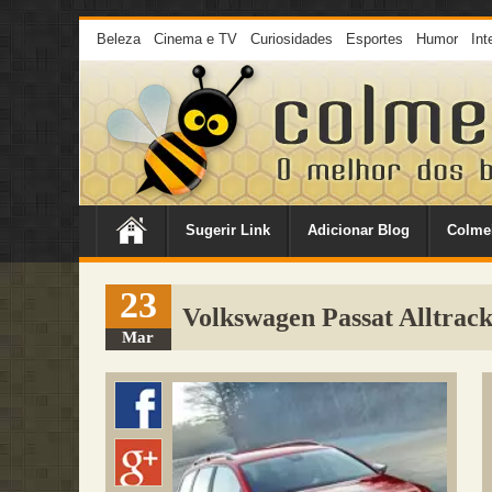
Beleza
Cinema e TV
Curiosidades
Esportes
Humor
Int
Sugerir Link
Adicionar Blog
Colme
23
Volkswagen Passat Alltrac
Mar