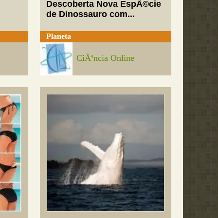
Descoberta Nova EspÃ©cie
de Dinossauro com...
Planeta
CiÃªncia Online