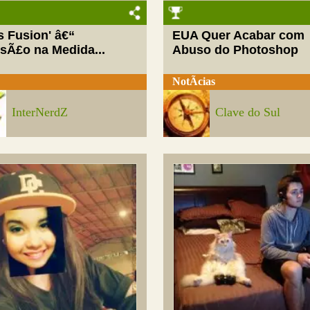
ls Fusion' â€“
EUA Quer Acabar com
rsÃ£o na Medida...
Abuso do Photoshop
NotÃ­cias
InterNerdZ
Clave do Sul