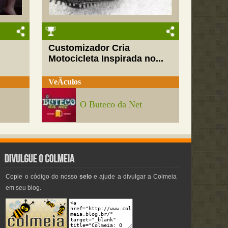
Customizador Cria
Motocicleta Inspirada no...
VeÃ­culos
O Buteco da Net
Copie o código do nosso
selo
e ajude a divulgar a Colmeia
em seu blog.