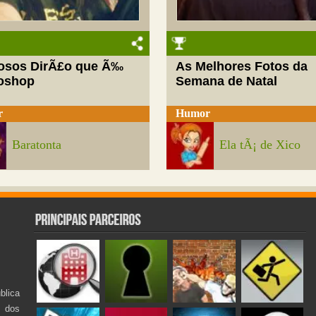
josos DirÃ£o que Ã‰
As Melhores Fotos da
oshop
Semana de Natal
r
Humor
Baratonta
Ela tÃ¡ de Xico
lica
s dos