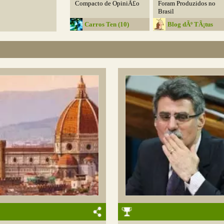
Compacto de OpiniÃ£o
Foram Produzidos no
Brasil
Carros Ten (10)
Blog dÃº TÃ¡tus