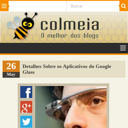
Beleza
Cinema e TV
Curiosidades
Esportes
Humor
Internet
Jogos
NotÃ­cias
Planeta
SaÃºde
Tecnologia
VeÃ­culos
Adulto
Sugerir Link
26
Detalhes Sobre os Aplicativos do Google
Glass
Adicionar Blog
May
Colmeia Exchange
Perguntas Frequentes
Sobre
Contato