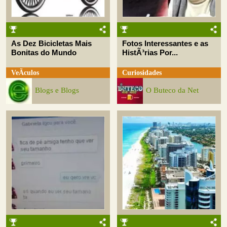
As Dez Bicicletas Mais
Fotos Interessantes e as
Bonitas do Mundo
HistÃ³rias Por...
VeÃ­culos
Curiosidades
Blogs e Blogs
O Buteco da Net