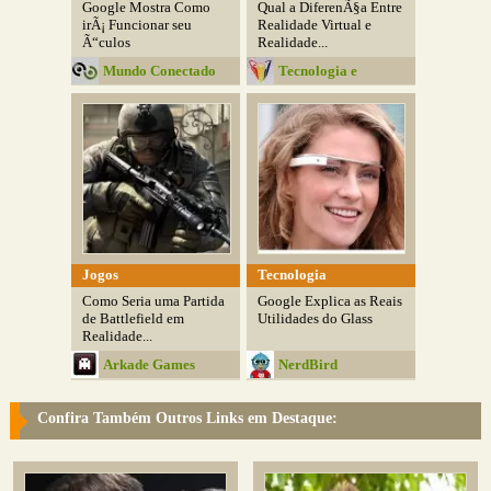
Google Mostra Como
Qual a DiferenÃ§a Entre
irÃ¡ Funcionar seu
Realidade Virtual e
Ã“culos
Realidade...
Mundo Conectado
Tecnologia e
Programas
Jogos
Tecnologia
Como Seria uma Partida
Google Explica as Reais
de Battlefield em
Utilidades do Glass
Realidade...
Arkade Games
NerdBird
Confira Também Outros Links em Destaque: