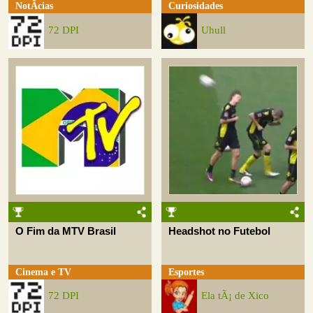
NotÃ­cias
Curiosidades
72 DPI
Uhull
O Fim da MTV Brasil
Headshot no Futebol
Cinema e TV
Esportes
72 DPI
Ela tÃ¡ de Xico