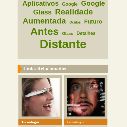
Aplicativos
Google
Google
Realidade
Glass
Aumentada
Futuro
Oculos
Antes
Detalhes
Glass
Distante
Links Relacionados
Tecnologia
Tecnologia