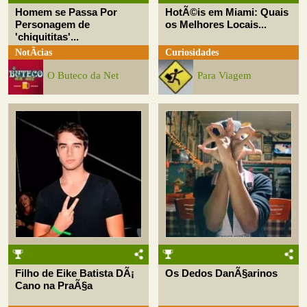
Homem se Passa Por
HotÃ©is em Miami: Quais
Personagem de
os Melhores Locais...
'chiquititas'...
NotÃ­cias
Curiosidades
O Buteco da Net
Para Viagem
Filho de Eike Batista DÃ¡
Os Dedos DanÃ§arinos
Cano na PraÃ§a